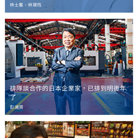
林士蕙、林璟筠
排隊談合作的日本企業家，已排到明後年
了
彭漣漪