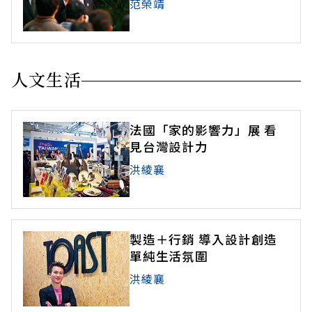
范榮靖
人文生活
法國「家的影響力」展 看
見台灣設計力
洪綾襄
製造＋行銷 導入設計創造
單純生活氛圍
洪綾襄