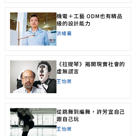
機電＋工藝 ODM也有精品
級的設計能力
洪綾襄
《拉提琴》揭開現實社會的
虛無謊言
王怡棻
從跳舞到編舞，許芳宜自己
跟自己玩
王怡棻