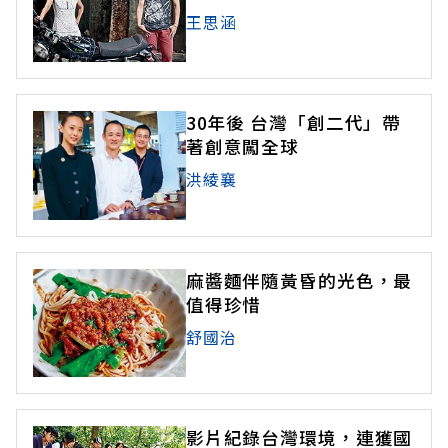
王思涵
30年後 台灣「創二代」帶
著創意闖全球
洪綾襄
麻醬麵伴隨黃昏的光色，最
值得珍惜
舒國治
影片紀錄台灣環境，連獲國