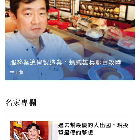
服務業追過製造業，螞蟻雄兵聯台攻陸
林士蕙
名家專欄
過去幫最優的人出國，現投
資最優的夢想