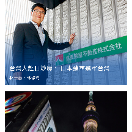
台灣人赴日炒房， 日本建商進軍台灣
林士蕙、林璟筠