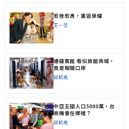
愈挫愈勇，重返榮耀
王一芝
邊疆賓館 看似旅館商城，
竟是報關口岸
邱莉燕
中亞五國人口5000萬，台
商機會在哪裡？
邱莉燕