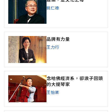
姚仁祿
品牌有力量
王力行
念哈佛經濟系，卻浪子回頭
的大提琴家
王怡棻