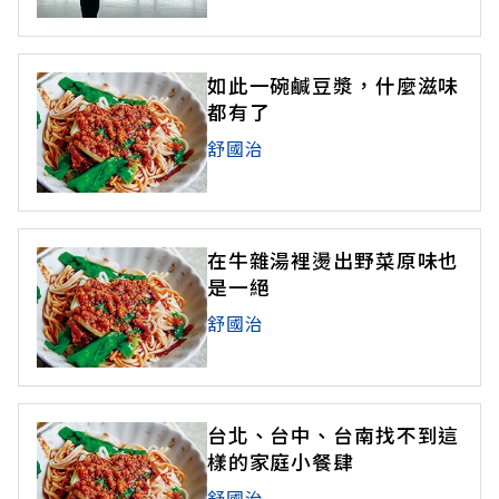
如此一碗鹹豆漿，什麼滋味
都有了
舒國治
在牛雜湯裡燙出野菜原味也
是一絕
舒國治
台北、台中、台南找不到這
樣的家庭小餐肆
舒國治