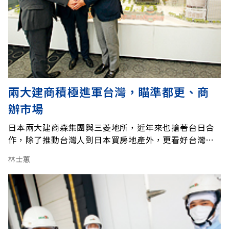
兩大建商積極進軍台灣，瞄準都更、商
辦市場
日本兩大建商森集團與三菱地所，近年來也搶著台日合
作，除了推動台灣人到日本買房地產外，更看好台灣人
置產潛力，希望前進台灣。森集團成立於1956年，致力
林士蕙
於打造複合型住宅，最出名的作品是六本木之丘都更
案。從1980年代開始，森集團足足花了18年，和400位
當地地主經過上百次溝通，直到全部人同意才興建，說
動