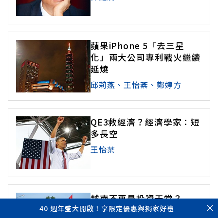
蘋果iPhone 5「去三星
化」兩大公司專利戰火繼續
延燒
邱莉燕、王怡棻、鄭婷方
QE3救經濟？經濟學家：短
多長空
王怡棻
越南不再是投資天堂？
40 週年盛大開啟！享限定優惠與獨家好禮
彭杏珠