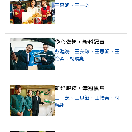
王思涵、王一芝
從心做起，新科冠軍
彭漣漪、王美珍、王思涵、王
怡棻、柯曉翔
新好服務，奪冠黑馬
王一芝、王思涵、王怡棻、柯
曉翔