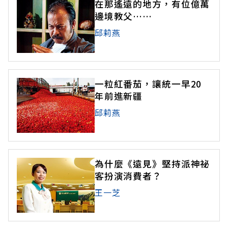
在那遙遠的地方，有位億萬
邊境教父……
邱莉燕
一粒紅番茄，讓統一早20
年前進新疆
邱莉燕
為什麼《遠見》堅持派神祕
客扮演消費者？
王一芝