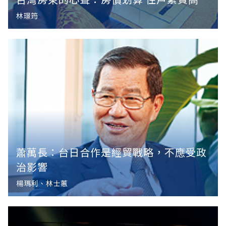
林璟筠
蕭萬長：台日合作是經貿戰略，不應受政
治影響
楊瑪利、林士蕙