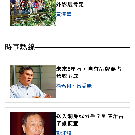
外影展肯定
黃漢華
時事熱線
未來5年內，自有品牌要占
營收五成
楊瑪利、呂愛麗
送入洞房或分手？到底誰占
了誰便宜
彭漣漪