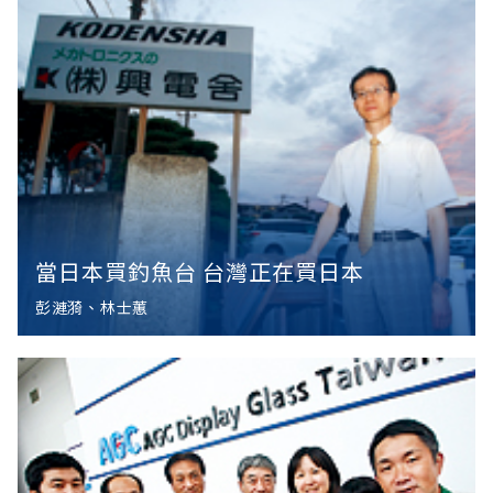
當日本買釣魚台 台灣正在買日本
彭漣漪、林士蕙