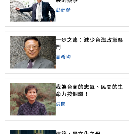
彭漣漪
一步之遙：減少台灣政黨惡
鬥
高希均
我為台商的志氣、民間的生
命力按個讚！
洪蘭
建築，是文化之母