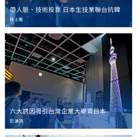
帶人脈、技術投靠 日本生技業聯台抗韓
林士蕙
六大誘因吸引台灣企業大舉買日本
彭漣漪