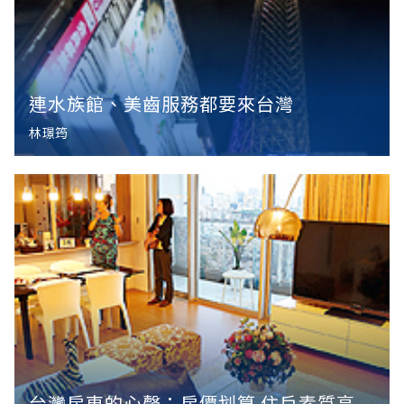
連水族館、美齒服務都要來台灣
林璟筠
台灣房東的心聲：房價划算 住戶素質高