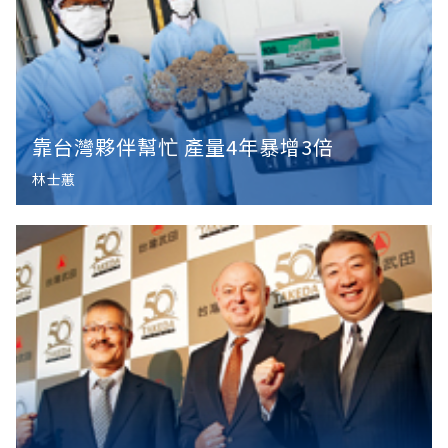
靠台灣夥伴幫忙 產量4年暴增3倍
林士蕙