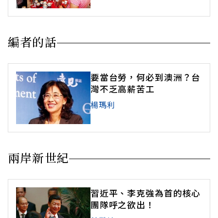
編者的話
要當台勞，何必到澳洲？台
灣不乏高薪苦工
楊瑪利
兩岸新世紀
習近平、李克強為首的核心
團隊呼之欲出！