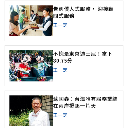
告別僕人式服務， 迎接顧
問式服務
王一芝
不愧是東京迪士尼！拿下
80.75分
王一芝
蘇國垚：台灣唯有服務業能
在兩岸撐起一片天
王一芝