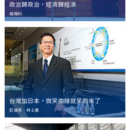
政治歸政治，經濟歸經濟
楊瑪利
台灣加日本，微笑曲線就笑起來了
彭漣漪、林士蕙