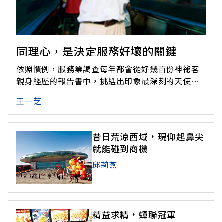
同理心，是決定服務好壞的關鍵
依照慣例，服務業調查每年都會從好幾百份神祕客
親身經歷的報告書中，挑選出印象最深刻的天使與
魔鬼服務人員。但今年特別的是，《遠見》找到並
王一芝
採訪5位獲得神祕客激賞的天使服務人員，深入挖掘
做好服務的祕密。有趣的是，幾乎所有天使，都認
為那些頗受神祕客好評的服務，都是分內應該做的
昔日荒涼西域，現仰起鼻尖
事，沒什麼大不了，但顯而不露的是，
就能碰到商機
邱莉燕
精益求精，蟬聯冠軍