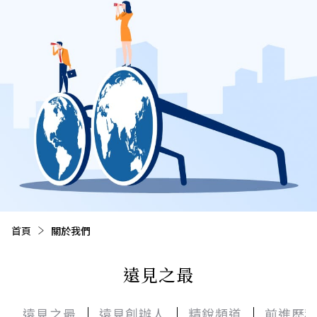
首頁
目前頁面：
關於我們
遠見之最
遠見之最
遠見創辦人
精銳頻道
前進歷