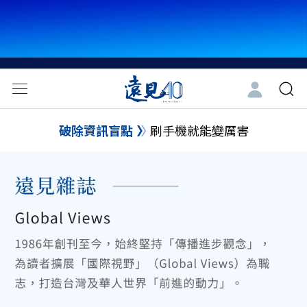
破除資訊盲點
刷手機就能變厲害