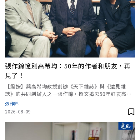
張作錦憶別高希均：50年的作者和朋友，再
見了！
【編按】與高希均教授創辦《天下雜誌》與《遠見雜
誌》的共同創辦人之一張作錦，撰文追思50年好友高希
均。張作錦在擔任《聯合報》總編輯期間，曾慧眼獨具
張作錦
邀請高希均撰寫專欄評論，高希均遂以〈天下哪有白吃
2026-08-09
的午餐？〉與〈決策錯誤比貪汙更可怕〉等宏文，開創
台灣公共知識份子的先河，其新穎觀念撼動台灣社會，
並影響政策走