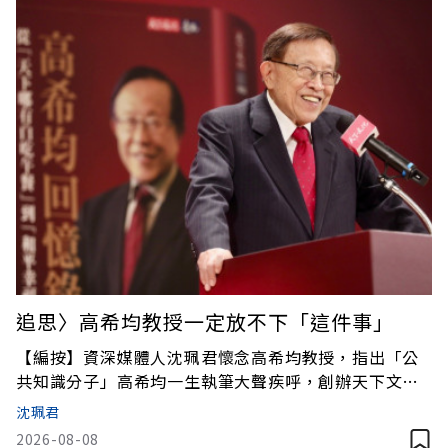
思念，從中映
追思〉高希均教授一定放不下「這件事」
【編按】資深媒體人沈珮君懷念高希均教授，指出「公
共知識分子」高希均一生執筆大聲疾呼，創辦天下文化
與《遠見》，半世紀來出版無數好書、傳播進步觀念。
沈珮君
高希均始終懷抱使命感，勇於直言政策盲點，並深切關
2026-08-08