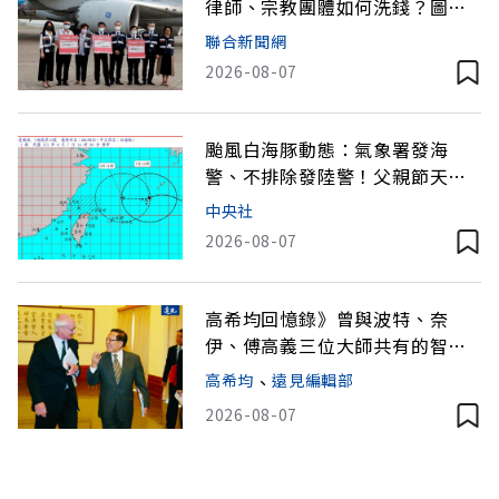
律師、宗教團體如何洗錢？圖解
詐騙關係網
聯合新聞網
2026-08-07
颱風白海豚動態：氣象署發海
警、不排除發陸警！父親節天
氣？
中央社
2026-08-07
高希均回憶錄》曾與波特、奈
伊、傅高義三位大師共有的智慧
交會
高希均
、
遠見編輯部
2026-08-07
緬懷高希均教授》 書寫90歲的壯