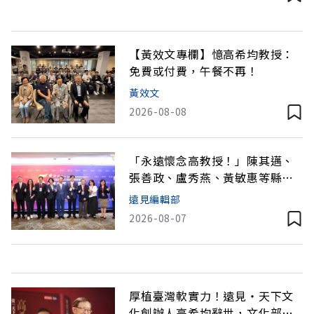
懷兩岸和平與台灣未來。作為高希均多年好友，沈珮君
卻認為他最終一定放不下，因為還關切「這些事」。
「一個公共知識
【黃效文專欄】憶高希均教授：
免費或付費，午餐不再！
黃效文
2026-08-08
「永遠懷念高教授！」陳其邁、
張善政、盧秀燕、黃敏惠等縣市
長發文弔唁高希均
遠見編輯部
2026-08-07
厚植臺灣軟實力！遠見‧天下文
化創辦人高希均辭世，文化部將