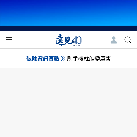
破除資訊盲點
刷手機就能變厲害