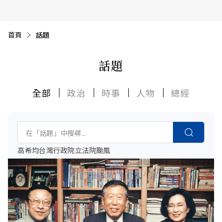
首頁
目前頁面：
話題
話題
全部
政治
時事
人物
總經
高希均
台灣
行政院
立法院
颱風