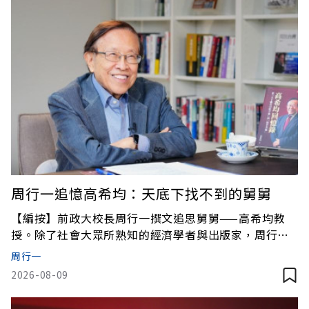
周行一追憶高希均：天底下找不到的舅舅
【編按】前政大校長周行一撰文追思舅舅——高希均教
授。除了社會大眾所熟知的經濟學者與出版家，周行一
從家族後輩的角度，感念高希均在私領域中對親人的溫
周行一
暖關照。從傾力照顧姊妹、支撐家族，到以溫煦智慧提
2026-08-09
點後輩求學與做人道理，高希均不僅影響了無數讀者，
更深刻指引了整個家族的命運。周行一的字裡行間充滿