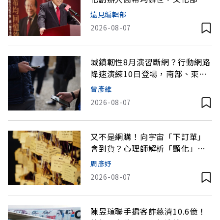
呈請總統明令褒揚
遠見編輯部
2026-08-07
城鎮韌性8月演習斷網？行動網路
降速演練10日登場，南部、東
部、離島為何不用？
曾彥維
2026-08-07
又不是網購！向宇宙「下訂單」
會到貨？心理師解析「顯化」為
何讓人無法自拔
周彥妤
2026-08-07
陳昱瑄聯手掮客詐慈濟10.6億！