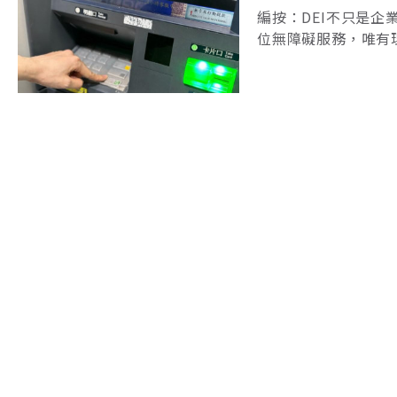
編按：DEI不只是
位無障礙服務，唯有
台大一項返校活動，
校。有何特殊？只見
陳冲
2026-05-13
Autopass
台積電進駐帶動城市轉
也揭開台灣新創出海最
末。台灣智慧行車體驗
外落地城市，推動整
廖君雅
2026-05-07
雙軌並進才是金