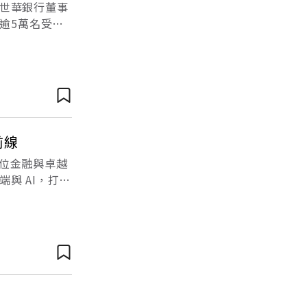
世華銀行董事
逾5萬名受益
理斷點。一場
前線
數位金融與卓越
與 AI，打造
技創新視為企