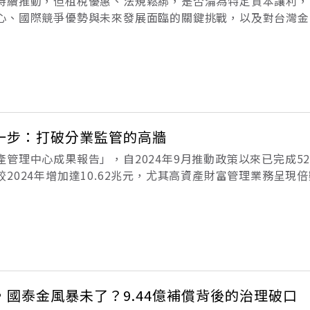
持續推動，但租稅優惠、法規鬆綁，是否淪為特定資本讓利，
心、國際競爭優勢與未來發展面臨的關鍵挑戰，以及對台灣金
政大財政學系陳主任以「亞資中心的國王新衣」為題，討論亞
稅讓利及法規豁免，造成尋租行為（
一步：打破分業監管的高牆
管理中心成果報告」，自2024年9月推動政策以來已完成5
2024年增加達10.62兆元，尤其高資產財富管理業務呈現
管理專區的設立只是起點，台灣若要真正蛻變為亞洲資產管理
，而是要進一步徹
國泰金風暴未了？9.44億補償背後的治理破口