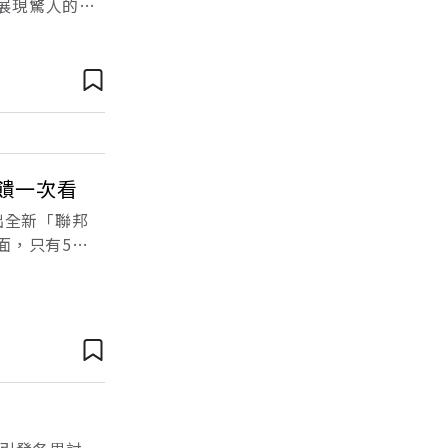
，展現驚人的政
置、稅務及傳
饋一次看
出全新「聯邦
面，只有5萬
伊卡哇、小八