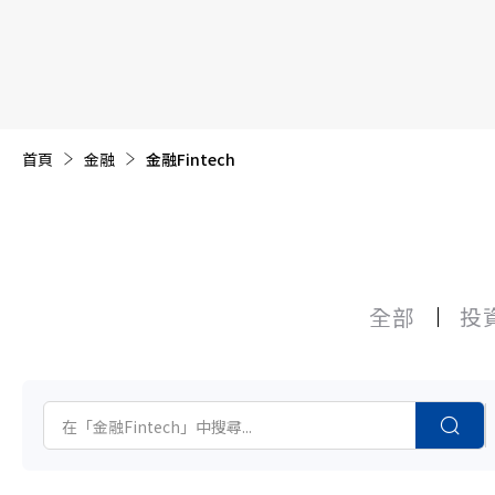
【遠見40週年慶】訂《遠見》贈實用家電3選1+暢銷好
首頁
目前頁面：
金融
金融Fintech
全部
投