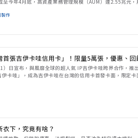
至今年4月底，高資產業務管理規模（AUM）達2.55兆元
行亞洲資產管理中心高雄專區專家團隊集結財富管理、資產配
劃製作
專區客戶全方位金融服務。
灣首張吉伊卡哇信用卡」！限量5萬張，優惠、回
 今（1）日宣布，與風靡全球的超人氣 IP吉伊卡哇跨界合作，推
劇場版吉伊卡哇」，成為吉伊卡哇在台灣的信用卡首發卡面，限定卡
配合即將於7月31日上映的劇場版吉伊卡哇電影主題，集結吉
，聯邦賴點
新衣下，究竟有啥？