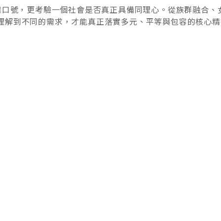
企業口號，更考驗一個社會是否真正具備同理心。從族群融合、
理解到不同的需求，才能真正落實多元、平等與包容的核心精
其中團體攝影橋段，主持人喊到道南中學，並慎重其事表示是
僅有一人上台，原來是早年因越南
將落地熊本！如何解決台積電「移動焦慮」？
型後，熊本成為台灣智慧行車體驗整合商Autopass首個海
難的一課。《遠見》專訪Autopass創辦人余致緯，首次談
整合商Autopass在4月初舉辦了一場盛大發布會，宣布以
合移動、支付
融業人才轉型最佳解方