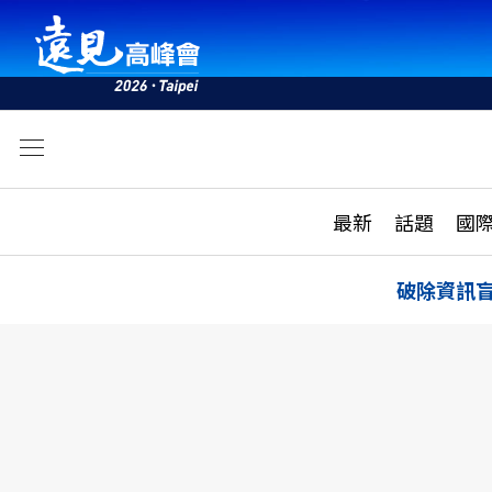
文
最新
最新
話題
國
雜誌目錄
活動
話題
AI
破除資訊
學堂
專題報導
科技
教育
遠見ON AIR
影音
合作