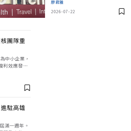
場。滙豐銀行21日宣布全面升級
廖君雅
卓越理財服務，除將卓越理財尊尚
2026-07-22
門檻由1500萬元調高至3000萬
元，更從客戶人生各階段的生活需
求出發，推出跨境金融、健康、旅
遊與財富管理四大服務，搶攻富裕
雙核團隊重
客群商機。亞洲正成為全球財富成
長最快的市場。根據波士頓顧
業為中小企業，
複利效應發
以上的人數將攀
戶進駐高雄
屆滿一週年。