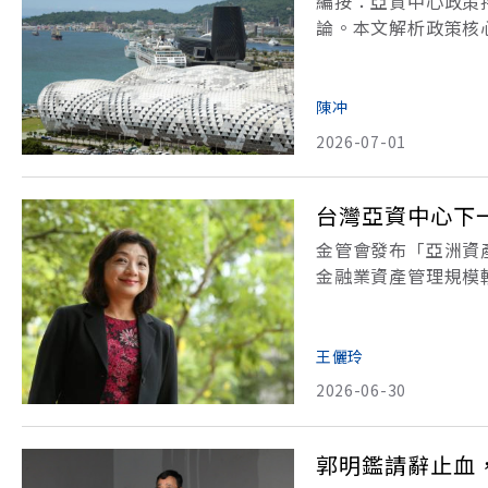
編按：亞資中心政策
論。本文解析政策核
際影響。擲地有聲！
心之政策，會否以租
陳冲
2026-07-01
台灣亞資中心下
金管會發布「亞洲資產
金融業資產管理規模較
值得肯定。高雄資產
非只是點狀開放商品
王儷玲
2026-06-30
郭明鑑請辭止血，