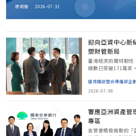
下一步。 在台灣，虛擬資產終於「有法可管」。在產
廖君雅
2026-07-31
立法院日前三讀通過《虛擬資產服務法》草案。這部
迎向亞資中心新
塑財管新局
臺灣經濟的獨特韌性
總數已突破171萬
酵， 臺灣正在迎來一
遠見雜誌整合傳播部企
升至12.4萬人，總資
2026-07-06
響應亞洲資產管
專區
金管會積極推動的「