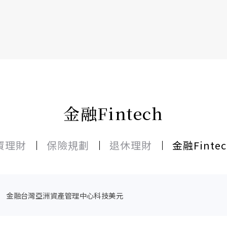
書6選3 特價 3,980 元
金融Fintech
資理財
保險規劃
退休理財
金融Fintec
金融
台灣
亞洲資產管理中心
科技
美元