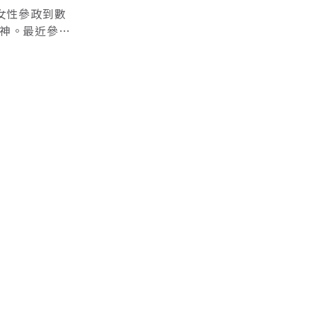
女性參政到數
神。最近參加
一所特殊學
外落地城市，
日本布局始
熊本作為首個海