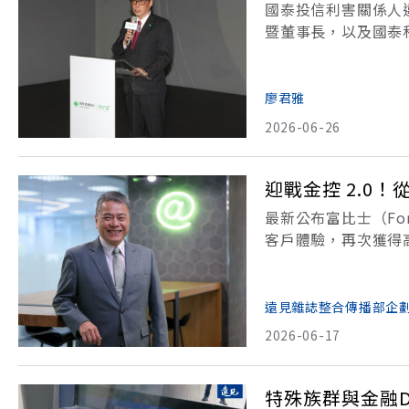
國泰投信利害關係人
暨董事長，以及國泰
人受影響，凸顯大型
原本屬於投信利害關
廖君雅
2026-06-26
迎戰金控 2.0
最新公布富比士（Fo
客戶體驗，再次獲得
金融 AI 原生新
業核心戰略。從數位
遠見雜誌整合傳播部企
2026-06-17
特殊族群與金融D