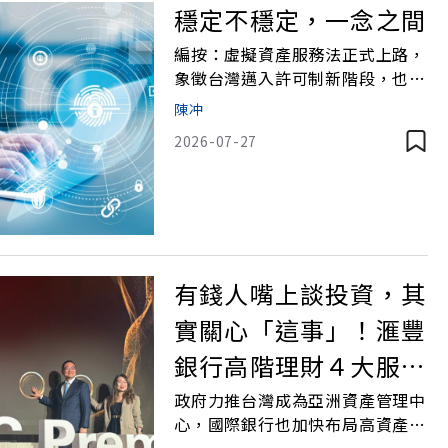
穩定不穩定，一念之間
編按：虛擬資產服務法正式上路，
象徵台灣邁入許可制新階段，也讓
穩定幣發展與監管成為焦點。本文
陳冲
解析法制變革、投資人保障、主管
2026-07-27
機關權責及國際競爭布局，帶你掌
握虛擬資產未來發展趨勢。千呼萬
喚，日前（6∕30）立法院三讀通
過「虛擬資產服務法」，圈內人士
多為此業務由登記管理邁入許可
制，額手稱慶，是耶？非耶？不過
有錢人嘴上談投資，其
實關心「這事」！滙豐
銀行高階理財４大服務
一次看
政府力推台灣成為亞洲資產管理中
心，國際銀行也加快布局高資產市