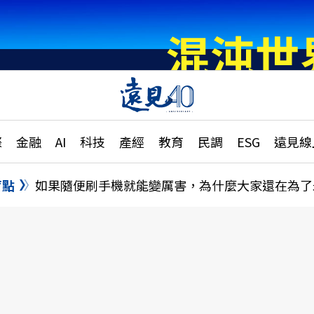
章
特輯
文章
大學升學、職涯攻略
遠
際
金融
AI
科技
產經
教育
民調
ESG
遠見線
國際
更
縣市施政調查全解析
金融
單
民調
盲點
如果隨便刷手機就能變厲害，為什麼大家還在為了
產經
電
好享生活
獨
專欄