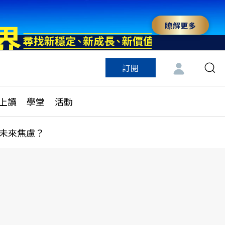
瞭解更多
訂閱
特色頻道
訂閱
見線上讀
ESG遠見
上讀
學堂
活動
多訂閱方案
城市學
刊購買
健康遠見
未來焦慮？
子報訂閱
華人精英論壇
享知識包
領導影響力學院