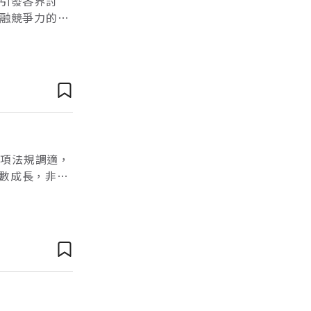
引發各界討
融競爭力的實
洲資產管理中
2項法規調適，
倍數成長，非常
中心，關鍵絕