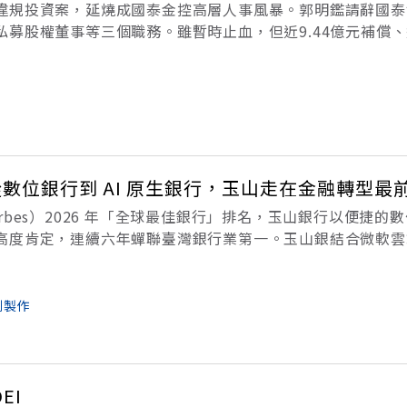
違規投資案，延燒成國泰金控高層人事風暴。郭明鑑請辭國泰
私募股權董事等三個職務。雖暫時止血，但近9.44億元補償、
金控在董事兼職資訊串接、利害關係人控管與市場揭露上的治
係人控管的違規投資案，意外
！從數位銀行到 AI 原生銀行，玉山走在金融轉型最
rbes）2026 年「全球最佳銀行」排名，玉山銀行以便捷的
高度肯定，連續六年蟬聯臺灣銀行業第一。玉山銀結合微軟雲端
典範這份成績的背後，不只是服務升級，更代表玉山銀行早已將科
轉型、核心系
劃製作
EI