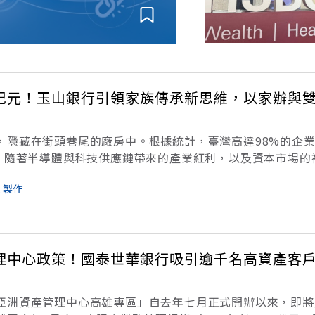
官學界與市場的引頸期盼下，
首度量身打造的專屬法案，不
紀元！玉山銀行引領家族傳承新思維，以家辦與
，隱藏在街頭巷尾的廠房中。根據統計，臺灣高達98%的企
家。隨著半導體與科技供應鏈帶來的產業紅利，以及資本市場的
波財富成長浪潮。預估至2026年，資產規模達新台幣1億元
劃製作
產規模將達46.1
理中心政策！國泰世華銀行吸引逾千名高資產客
亞洲資產管理中心高雄專區」自去年七月正式開辦以來，即將