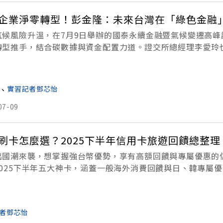
企業淨零轉型！彭金隆：未來台灣在「綠色金融
氣候風險升溫，在7月9日舉辦的國泰永續金融暨氣候變遷高
轉型推手，結合碳數據與資金配置力道。證交所總經理李愛玲也
打造台灣永續金融的制度地基。在2025國泰永續金融暨氣候
、
實習記者鄧芯怡
07-09
刷卡怎麼選？2025下半年信用卡旅遊回饋總整理
出國潮來襲，想掌握強台幣優勢，享有高額回饋與專屬優惠的
2025下半年五大神卡，涵蓋一般海外消費回饋與日、韓專屬
 ● 5家無腦刷神卡推薦● 日本旅遊信用卡推薦● 韓國旅遊
者鄧芯怡