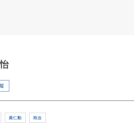
書6選3 特價 3,980 元
怡
蹤
黃仁勳
政治