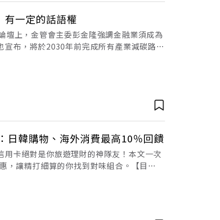
」有一定的話語權
峰論壇上，金管會主委彭金隆強調金融業須成為
宣布，將於2030年前完成所有產業減碳路
變遷高峰論壇上，金融監督管理委員會主委彭
：日韓購物、海外消費最高10％回饋
信用卡絕對是你旅遊理財的神隊友！本文一次
優惠，讓精打細算的你找到對味組合。【目
信用卡推薦暑假來臨，又到了國人出