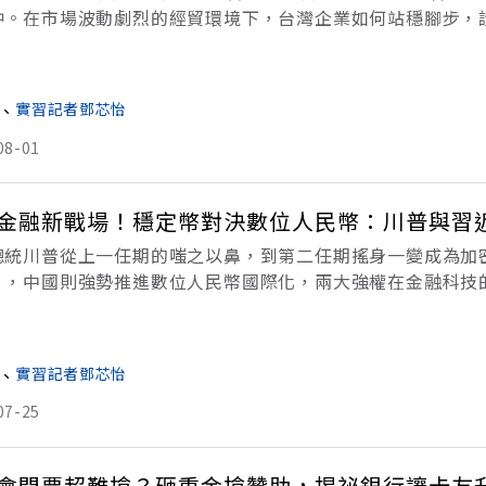
忡。在市場波動劇烈的經貿環境下，台灣企業如何站穩腳步，
場價值、協助企業因應全球經貿變局，證交所於 7 月 31 日
、
實習記者鄧芯怡
08-01
金融新戰場！穩定幣對決數位人民幣：川普與習
總統川普從上一任期的嗤之以鼻，到第二任期搖身一變成為加
」，中國則強勢推進數位人民幣國際化，兩大強權在金融科技
繞「穩定幣」這枚新武器展開角力，一場沒有硝煙的貨幣新冷
幣
、
實習記者鄧芯怡
07-25
會門票超難搶？砸重金搶贊助，揭祕銀行讓卡友升