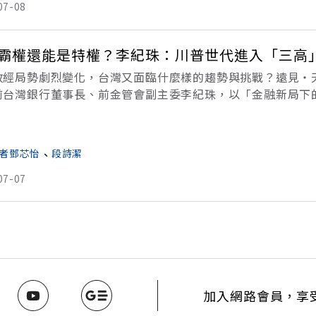
07-08
霸權還能是特權？李紀珠：川普世代進入「三高
政經局勢劇烈變化，台灣又面臨什麼樣的趨勢與挑戰？遠見・
前台灣銀行董事長、前金管會副主委李紀珠，以「金融新局下
下，全球政經格局的劇烈變化，以及台灣面臨的實質挑戰與突
會覺
者鄧芯怡
、
段詩潔
07-07
加入網路會員，享