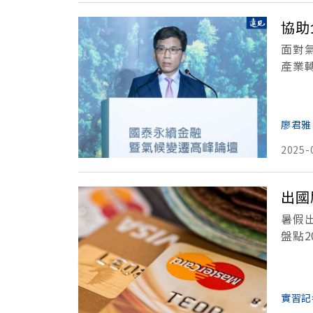
協助
面對
產業
徑，
廖君雅
2025-
出國
暑假
盤點
錄】
實習記