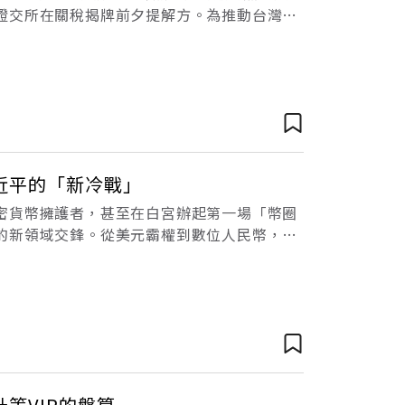
證交所在關稅揭牌前夕提解方。為推動台灣資
舉辦「壯大臺灣資本市場高峰會」。匯聚
近平的「新冷戰」
密貨幣擁護者，甚至在白宮辦起第一場「幣圈
的新領域交鋒。從美元霸權到數位人民幣，美
戰正悄悄展開。當川普再度入主白宮，他對加
等VIP的盤算