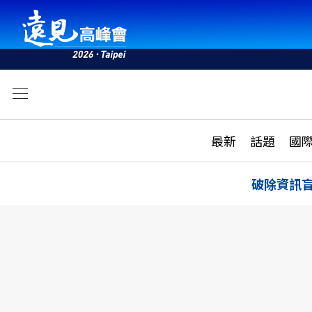
文
最新
最新
話題
國
雜誌目錄
活動
話題
AI
破除資訊
學堂
專題報導
科技
教育
遠見ON AIR
影音
合作