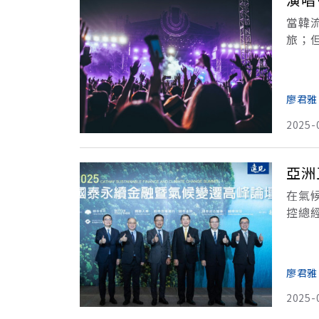
當韓
旅；
席捲全
廖君雅
2025-
亞洲
在氣
控總
洲永
「
廖君雅
2025-