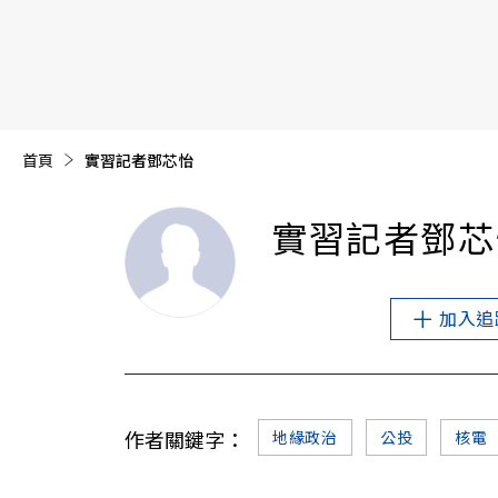
【遠見40週年慶】訂《遠見》贈實用家電3選1+暢銷好
首頁
目前頁面：
實習記者鄧芯怡
實習記者鄧芯
加入追
作者關鍵字：
地緣政治
公投
核電