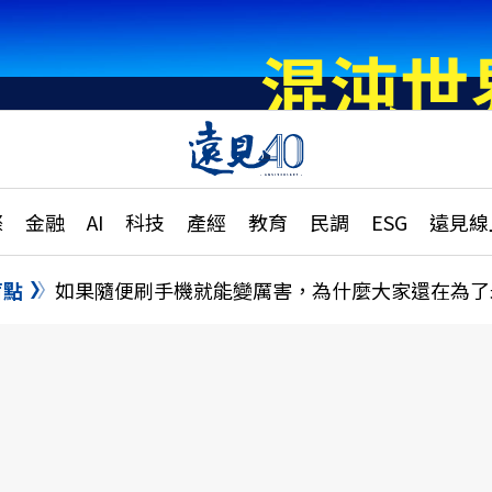
章
特輯
文章
大學升學、職涯攻略
遠
際
金融
AI
科技
產經
教育
民調
ESG
遠見線
國際
更
縣市施政調查全解析
金融
單
民調
盲點
如果隨便刷手機就能變厲害，為什麼大家還在為了
產經
電
好享生活
獨
專欄