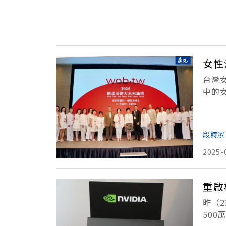
女性
台灣
中的
們討論
段詩潔
2025-
重啟
昨（
50