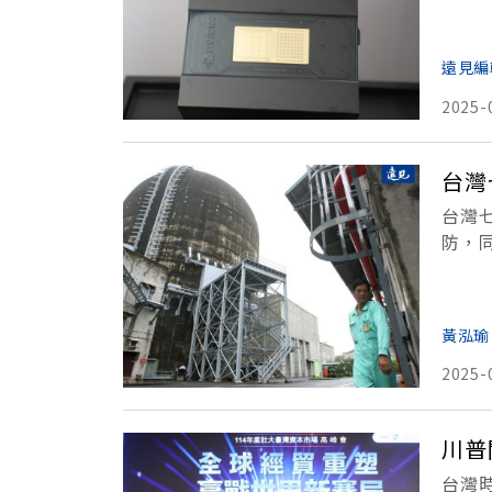
球先
解
遠見編
2025-
台灣
台灣
防，
20
屏東
黃泓瑜
2025-
川普
台灣