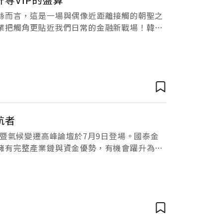
絲而言，這是一場與偶像近距離接觸的朝聖之
業把觸角更貼近我們日常的金融新戰場！韓流
sterz 2025 In T
航者
融暨氣候變遷高峰論壇於7月9日登場。國泰金
擁有完整產業鏈與資金優勢，有機會躍升為亞
然正向，打造兼具韌性與競爭力的永續新局。