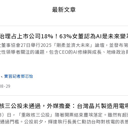
最新文章
治理占上市公司18%！63%女董認為AI是未來變
女董事協會27日舉行2025「剛柔並濟大未來」論壇，並發
女性領導者關注的議題，包含CEO的AI修練與成長、地緣政
交流。《2025女性治理白皮書》報告調查，2024年台灣的
、
實習記者鄧芯怡
08-29
核三公投未通過，外媒擔憂：台灣晶片製造用電
23）日，「重啟核三公投」隨著開票結束塵埃落定。雖然有超
0萬通過門檻。公投前夕，輝達執行長黃仁勳訪台時對核電的表