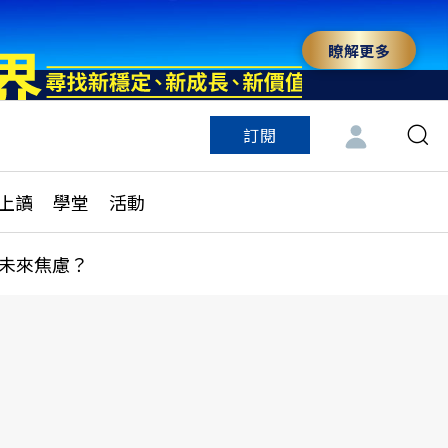
瞭解更多
訂閱
特色頻道
訂閱
見線上讀
ESG遠見
上讀
學堂
活動
多訂閱方案
城市學
刊購買
健康遠見
未來焦慮？
子報訂閱
華人精英論壇
享知識包
領導影響力學院