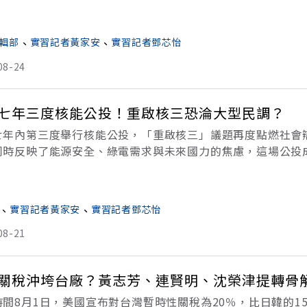
進晶片製造的重點基地，核電歸零，未來半導體業用電將更緊
輯部
、
實習記者黃家安
、
實習記者鄧芯怡
08-24
七年三度核能公投！重啟核三恐淪大型民調？
七年內第三度舉行核能公投，「重啟核三」議題再度點燃社會
同時反映了能源安全、綠電需求與未來國力的焦慮，這場公投
日，立法院藍白兩黨在票數優勢下，通過重啟核三公投案。當
、
實習記者黃家安
、
實習記者鄧芯怡
08-21
關稅沖垮台廠？黃志芳、連賢明、沈榮津提轉骨
時間8月1日，美國宣布對台灣暫時性關稅為20％，比日韓的