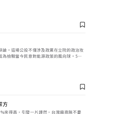
缺。這個危機，迫切需要執政的民進黨政府找
辯論。這場公投不僅涉及政黨在立院的政治攻
成為檢驗當今民意對能源政策的風向球。5月
日議場中再現衝突，「核廢料放你家嗎？」出身
解方
15%來得高，引發一片譁然，台灣廠商無不憂