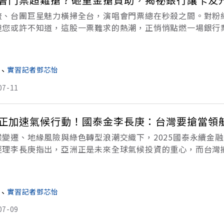
流、台團巨星魅力橫掃全台，演唱會門票總在秒殺之間。對粉
但您或許不知道，這股一票難求的熱潮，正悄悄點燃一場銀行
台，銀行業也吹起追星風潮！永豐銀行日前宣布冠名贊助《K-Pop Ma
、
實習記者鄧芯怡
07-11
正加速氣候行動！國泰金李長庚：台灣要搶當領
候變遷、地緣風險與綠色轉型浪潮交織下，2025國泰永續金
經理李長庚指出，亞洲正是未來全球氣候投資的重心，而台灣
續金融重鎮。他呼籲企業應以務實行動掌握低碳商機、定義自
、
實習記者鄧芯怡
07-09