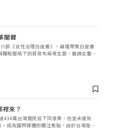
革關鍵
布第六部《女性治理白皮書》。論壇聚焦白皮書
治與關稅變局下的貿易布局等主題，邀請女董事
1041家上市公司中，女性治理的
哪裡來？
過434萬台灣選民投下同意票，但並未達到
態，成為國際媒體的關注焦點。由於台灣是全