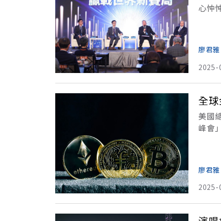
心忡
本市
廖君雅
2025-
全球
美國
峰會
中圍
密貨
廖君雅
2025-
演唱