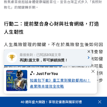
務焦慮首度超越身體健康躍居首位，宣告台灣正式步入「長照財
務化」的關鍵轉折期。
行動二：提前整合身心財與社會網絡，打造
人生韌性
人生風險管理的關鍵，不在於風險發生後如何因
應，而在於風險發生前是否已做好準備。調查發
×
最後衝刺：已閱讀2/3篇文章
現，生理、心理與財務風險往往互相影響，例如健
再讀1篇文章，即可解鎖抽獎！
康惡化可能增加照護與醫療支出，財務壓力也可能
加重心理負擔。同時面臨孤獨或孤立，缺乏可提供
Just For You
資訊與支持的人際網絡，這些風險更可能被進一步
知識包下載》重工業到餐飲都用AI！
產業降本增效全攻略
放大。
因此，退休準備不應只著重財務，更必須打破單點
40 週年盛大開啟！享限定優惠與獨家好禮
防禦，而應提早啟動全方位規劃，除了持續規劃財