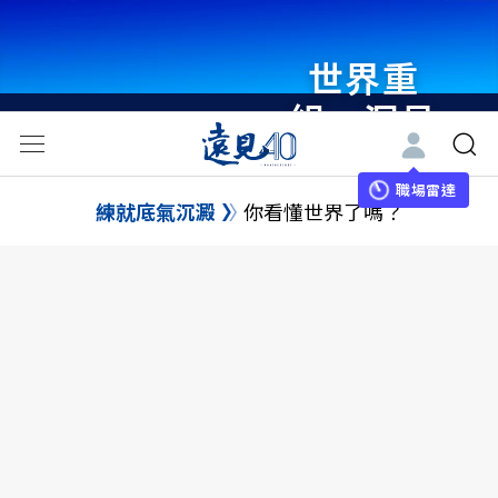
世界重
組・洞見
未來 與
世界領袖
職場雷達
練就底氣沉澱
你看懂世界了嗎？
同行