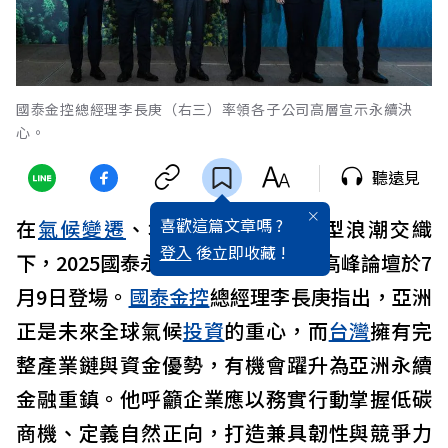
國泰金控總經理李長庚（右三）率領各子公司高層宣示永續決
心。
聽遠見
喜歡這篇文章嗎 ?
在
氣候變遷
、地緣風險與綠色轉型浪潮交織
登入
後立即收藏 !
下，2025國泰永續
金融
暨氣候變遷高峰論壇於7
月9日登場。
國泰金控
總經理李長庚指出，亞洲
正是未來全球氣候
投資
的重心，而
台灣
擁有完
整產業鏈與資金優勢，有機會躍升為亞洲永續
金融重鎮。他呼籲企業應以務實行動掌握低碳
商機、定義自然正向，打造兼具韌性與競爭力