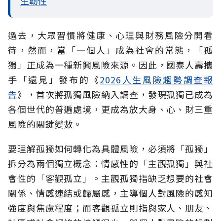
生韌性
過去，大眾習慣將健康、心理與財務風險分開看
待，然而，當「一個人」成為社會的常態，「孤
獨」正成為一種新興風險來源。因此，國泰人壽攜
手「遠見」發布的《
2026人生風險趨勢調查報
告
》，首次將孤獨風險納入調查，發現孤獨已成為
各個世代的普遍處境，更成為放大身、心、財三重
風險的關鍵變數。
要理解孤獨如何轉化為具體風險，必須將「孤獨」
拆分為兩個獨立概念：情感性的「主觀孤獨」與社
會性的「客觀孤立」。主觀孤獨指缺乏想要的社會
關係、情感連結或歸屬感，主導個人對風險的感知
強度與焦慮程度；而客觀孤立則指與家人、朋友、