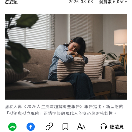
游姿穎
2026-08-03
瀏覽數
6,050+
國泰人壽《2026人生風險趨勢調查報告》報告指出，新型態的
「孤獨與孤立風險」正悄悄侵蝕現代人的身心與財務韌性。
聽遠見