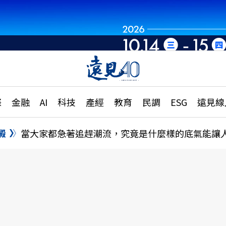
章
特輯
文章
大學升學、職涯攻略
遠
際
金融
AI
科技
產經
教育
民調
ESG
遠見線
國際
更
縣市施政調查全解析
金融
單
民調
澱
當大家都急著追趕潮流，究竟是什麼樣的底氣能讓
產經
電
好享生活
獨
專欄