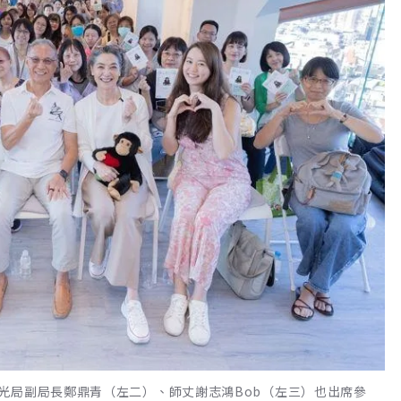
光局副局長鄭鼎青（左二）、師丈謝志鴻Bob（左三）也出席參