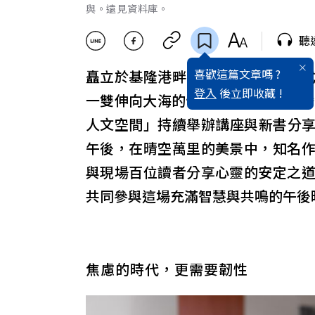
與。遠見資料庫。
聽
喜歡這篇文章嗎 ?
矗立於基隆港畔的基隆塔，以「橋
登入
後立即收藏 !
一雙伸向大海的臂膀，將城市與港灣
人文空間」持續舉辦講座與新書分享
午後，在晴空萬里的美景中，知名
與現場百位讀者分享心靈的安定之
共同參與這場充滿智慧與共鳴的午後
焦慮的時代，更需要韌性