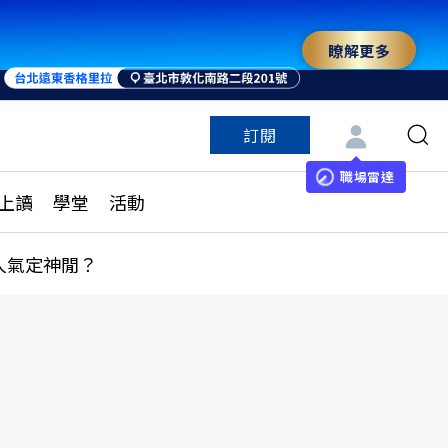
瞭解更多
訂閱
特色頻道
訂閱
見線上讀
ESG遠見
職場雷達
上讀
學堂
活動
多訂閱方案
城市學
刊購買
健康遠見
人氣定神閒？
子報訂閱
華人精英論壇
享知識包
領導影響力學院