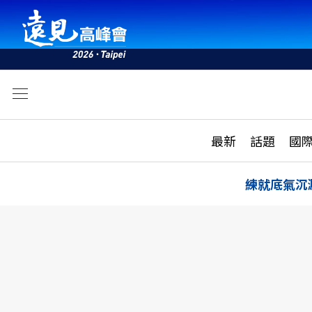
文
最新
最新
話題
國
雜誌目錄
活動
話題
AI
練就底氣沉
學堂
專題報導
科技
教育
遠見ON AIR
影音
合作