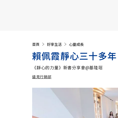
【遠見40週年慶】訂《遠見》贈實用家電3選1+暢銷好
首頁
好享生活
心靈成長
賴佩霞靜心三十多年
《靜心的力量》新書分享會@基隆塔
遠見行銷部
加入追蹤
遠見行銷部