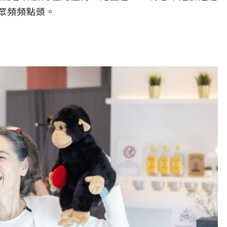
眾頻頻點頭。