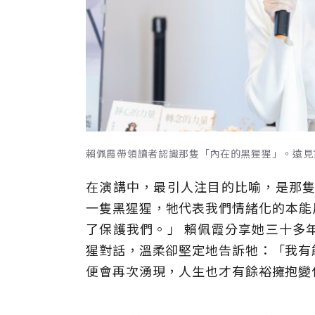
賴佩霞帶領讀者認識那隻「內在的黑猩猩」。遠見
在演講中，最引人注目的比喻，是那隻
一隻黑猩猩，牠代表我們情緒化的本能
了保護我們。」 賴佩霞分享她三十多
猩對話，溫柔卻堅定地告訴牠：「我有
便會再次湧現，人生也才有餘裕擁抱變