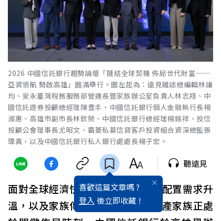
2026 中國信託銀行趨勢論壇「鏈結全球契機 佈局世代財富──
亞資領航 勢啟高雄」圓滿舉行。圖左起為：遠見雜誌總編輯林讓
均、安永臺灣稅務服務部營運長暨家族辦公室負責人林志翔、中
國信託證券投顧總經理陳豊丰、中國信託銀行個人金融執行長楊
淑惠、高雄市副市長林欽榮、中國信託銀行總經理楊銘祥、投信
投顧公會理事長尤昭文、霸菱私募信貸客戶投資組合資深總監張
瑋真，以及中國信託銀行私人銀行處處長楊子宏。
聽遠見
喜歡這篇文章嗎 ?
面對全球經濟快速變動、跨境資產配置需求升
登入
後立即收藏 !
溫，以及家族傳承議題浮現，高資產家族正處