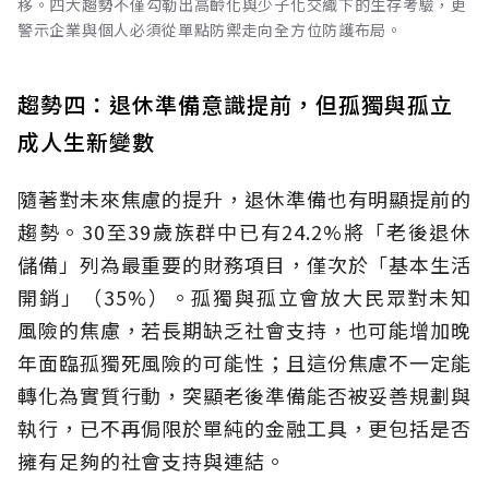
移。四大趨勢不僅勾勒出高齡化與少子化交織下的生存考驗，更
警示企業與個人必須從單點防禦走向全方位防護布局。
趨勢四：退休準備意識提前，但孤獨與孤立
成人生新變數
隨著對未來焦慮的提升，退休準備也有明顯提前的
趨勢。30至39歲族群中已有24.2%將「老後退休
儲備」列為最重要的財務項目，僅次於「基本生活
開銷」（35%）。孤獨與孤立會放大民眾對未知
風險的焦慮，若長期缺乏社會支持，也可能增加晚
年面臨孤獨死風險的可能性；且這份焦慮不一定能
轉化為實質行動，突顯老後準備能否被妥善規劃與
執行，已不再侷限於單純的金融工具，更包括是否
擁有足夠的社會支持與連結。