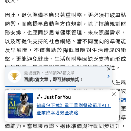
放大。
因此，退休準備不應只著重財務，更必須打破單點
防禦，而應提早啟動全方位規劃，除了持續規劃財
務安排，也應同步思考健康管理、未來照護需求，
以及可提供支持的社會網絡。當不同面向的準備能
及早展開，不僅有助於降低風險對生活造成的衝
擊，更能避免健康、生活與財務因缺乏支持而形成
連鎖影響，提升面對不同人生階段挑戰的韌性。
×
最後衝刺：已閱讀2/3篇文章
再讀1篇文章，即可解鎖抽獎！
面對超高齡社會、少子化與家庭結構改變，人生風
險早已不是生理、心理、財務的單一課題，而是彼
Just For You
此交織的整體挑戰。本次《
2026人生風險趨勢調
知識包下載》重工業到餐飲都用AI！
查報告
》提醒我們，除了落實保障與財務規劃，更
產業降本增效全攻略
重要的是及早辨識風險、建立完整的社會支持與準
備能力。當風險意識、退休準備與行動同步提升，