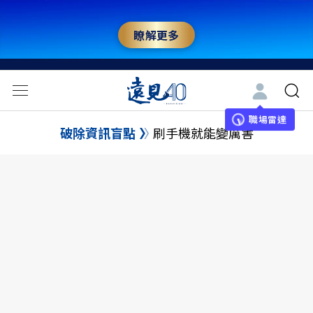
瞭解更多
職場雷達
破除資訊盲點
刷手機就能變厲害