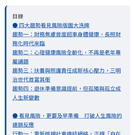
目錄
● 四大趨勢看見風險版圖大洗牌
趨勢一：財務焦慮首度超車身體健康，長照財
務化時代來臨
趨勢二：心理健康風險全齡化，不再是老年專
屬議題
趨勢三：扶養與照護責任成新核心壓力，三明
治世代首當其衝
趨勢四：退休準備意識提前，但孤獨與孤立成
人生新變數
● 看見風險，更要及早準備 打破人生風險的
連鎖反應
行動一：重新檢視社會連結網絡，正視「自在