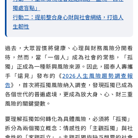
獨處盲點」
行動二：提前整合身心財與社會網絡，打造人
生韌性
過去，大眾習慣將健康、心理與財務風險分開看
待，然而，當「一個人」成為社會的常態，「孤
獨」正成為一種新興風險來源。因此，國泰人壽攜
手「遠見」發布的《
2026人生風險趨勢調查報
告
》，首次將孤獨風險納入調查，發現孤獨已成為
各個世代的普遍處境，更成為放大身、心、財三重
風險的關鍵變數。
要理解孤獨如何轉化為具體風險，必須將「孤獨」
拆分為兩個獨立概念：情感性的「主觀孤獨」與社
會性的「客觀孤立」。主觀孤獨指缺乏想要的社會