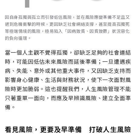
因自身孤獨與孤立而引發低估風險，並在風險應變準備不足且又
遇到危機衝擊的時候，更因缺乏社會網絡支撐，甚至提高孤獨死
等極端情境的風險，極易陷入「因病致貧、因貧致鬱」狀況惡化
的負向循環。
當一個人主觀不覺得孤獨，卻缺乏足夠的社會連結
時，可能因低估未來風險而延後準備；一旦遭遇疾
病、失能、意外或其他重大事件，又因缺乏支持而
影響身心健康、生活與財務狀況，使下一次面對風
險時更加脆弱。這也提醒我們，人生風險管理不能
只著重單一面向，而應及早辨識風險、建立全面準
備。
看見風險，更要及早準備 打破人生風險