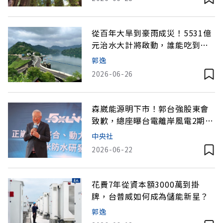
從百年大旱到豪雨成災！5531億
元治水大計將啟動，誰能吃到商
機大餅？
郭逸
2026-06-26
森崴能源明下市！郭台強股東會
致歉，總座曝台電離岸風電2期進
度
中央社
2026-06-22
花費7年從資本額3000萬到掛
牌，台普威如何成為儲能新星？
郭逸