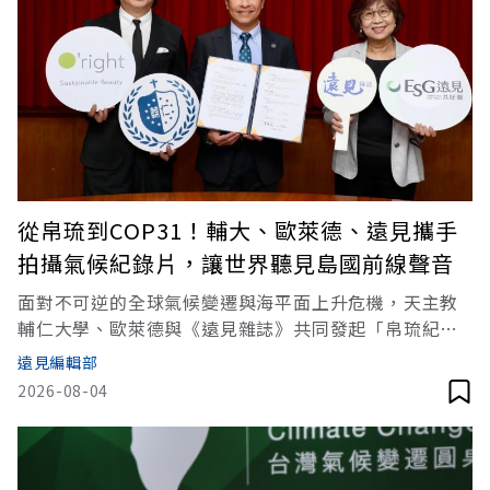
從帛琉到COP31！輔大、歐萊德、遠見攜手
拍攝氣候紀錄片，讓世界聽見島國前線聲音
面對不可逆的全球氣候變遷與海平面上升危機，天主教
輔仁大學、歐萊德與《遠見雜誌》共同發起「帛琉紀錄
片拍攝暨COP31氣候行動」計畫，以「讓氣候危機的聲
遠見編輯部
音被世界聽見」為使命，將於8月24日至31日赴友邦帛
2026-08-04
琉邦交國拍攝氣候紀錄片，紀錄島國在面對氣候韌性與
守護生物多樣性上的真實故事，並爭取以2026年11月