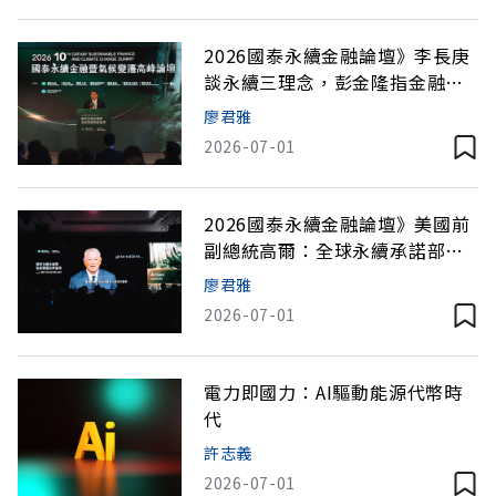
2026國泰永續金融論壇》李長庚
談永續三理念，彭金隆指金融業
有助轉型
廖君雅
2026-07-01
2026國泰永續金融論壇》美國前
副總統高爾：全球永續承諾部分
倒退，但民間投資積極
廖君雅
2026-07-01
電力即國力：AI驅動能源代幣時
代
許志義
2026-07-01