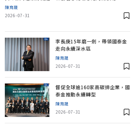
能只會畫大餅，更要補上財務、估值，以及商業化的能
陳育晟
力。在國泰金控推動永續過程中，資深顧問程淑芬始終
2026-07-31
扮演重要角色。程淑芬職涯從外資分析師開始，一路做
到美林環球投顧董事長，並多年蟬聯最佳外資分析師。
李長庚15年磨一劍，帶領國泰金
走向永續深水區
陳育晟
2026-07-31
督促全球逾160家高碳排企業，國
泰金推動永續轉型
陳育晟
2026-07-31