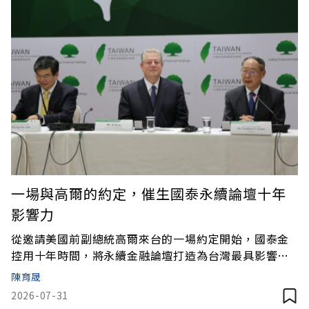
一場與高爾的約定，催生國泰永續論壇十年
影響力
從邀請美國前副總統高爾來台的一場約定開始，國泰金
控用十年時間，將永續金融論壇打造為台灣最具影響力
的平台。如今邁入第十屆，不僅回顧永續成果，更持續
陳育晟
引領企業邁向淨零轉型。7月1日一大早，才剛過8點，外
2026-07-31
頭早已火傘高張。台北寒舍艾美酒店會場座無虛席，企