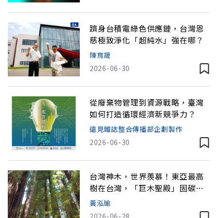
躋身台積電綠色供應鏈，台灣恩
慈極致淨化「超純水」強在哪？
陳育晟
2026-06-30
從廢棄物管理到資源戰略，臺灣
如何打造循環經濟新競爭力？
遠見雜誌整合傳播部企劃製作
2026-06-30
台灣神木，世界羨慕！東亞最高
樹在台灣，「巨木聖殿」固碳逾
千噸卻藏消失危機？
黃泓瑜
2026-06-28