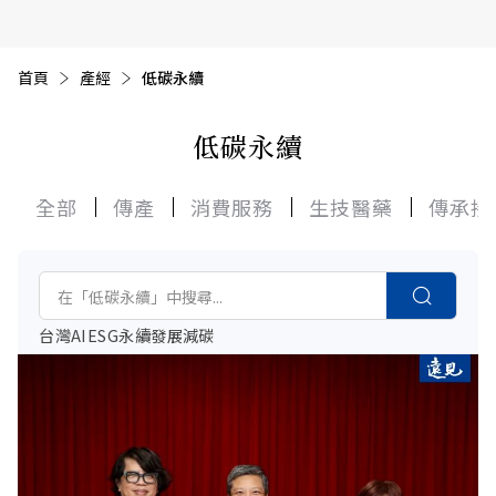
首頁
目前頁面：
產經
低碳永續
低碳永續
全部
傳產
消費服務
生技醫藥
傳承接
台灣
AI
ESG
永續發展
減碳