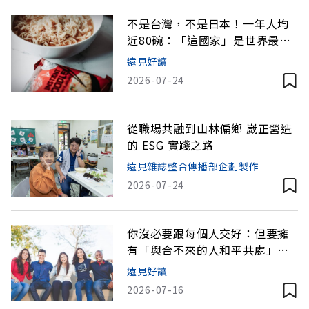
不是台灣，不是日本！一年人均
近80碗：「這國家」是世界最愛
吃泡麵民族
遠見好讀
2026-07-24
從職場共融到山林偏鄉 崴正營造
的 ESG 實踐之路
遠見雜誌整合傳播部企劃製作
2026-07-24
你沒必要跟每個人交好：但要擁
有「與合不來的人和平共處」的
能力
遠見好讀
2026-07-16