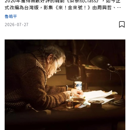
2020年獲得無數好評的韓劇《梨泰院Class》，如今正
式改編為台灣版，影集《來！金來號！》由周興哲、袁
澧林、邵雨薇、黃冠智、林思宇主演，用不同的角度看
魯皓平
這段精彩的復仇故事。
2026-07-27