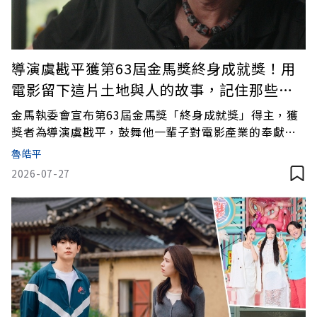
導演虞戡平獲第63屆金馬獎終身成就獎！用
電影留下這片土地與人的故事，記住那些被
忽略的聲音與時代
金馬執委會宣布第63屆金馬獎「終身成就獎」得主，獲
獎者為導演虞戡平，鼓舞他一輩子對電影產業的奉獻與
付出。
魯皓平
2026-07-27