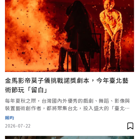
金馬影帝莫子儀挑戰諾獎劇本，今年臺北藝
術節玩「留白」
每年夏秋之際，台灣國內外優秀的戲劇、舞蹈、影像與
裝置藝術創作者，都將聚集台北，投入盛大的「臺北藝
術節」！由臺北表演藝術中心主辦的臺北藝術節今年已
賴昀
邁入第28屆，多元繽紛、關切當代處境的一系列精彩演
2026-07-22
出，即將於9月4日至10月25日正式展開，亮點不少。例
如將由曾以電影《親愛的房客》獲得金馬影帝的莫子