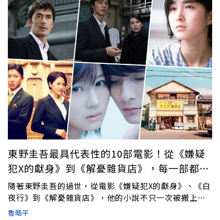
日主辦單位正式公開票價與五階段售票資訊，最高票價
9,430元，V.I.P會員最快可在8月17日優先搶票，全面開
賣時間為8月20日上午10點。演唱會韓國最強第二代天
團重磅回歸，《遠見》整理完整搶票懶人包，帶你一次
看懂！
東野圭吾最具代表性的10部電影！從《嫌疑
犯X的獻身》到《解憂雜貨店》，每一部都是
經典
隨著東野圭吾的過世，從電影《嫌疑犯X的獻身》、《白
夜行》到《解憂雜貨店》，他的小說不只一次被搬上大
銀幕，也讓觀眾看見推理故事之外，更深刻的人性、情
魯皓平