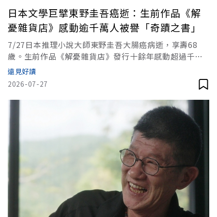
日本文學巨擘東野圭吾癌逝：生前作品《解
憂雜貨店》感動逾千萬人被譽「奇蹟之書」
7/27日本推理小說大師東野圭吾大腸癌病逝，享壽68
歲。生前作品《解憂雜貨店》發行十餘年感動超過千萬
人，多次改編、翻拍為影劇作品。《解憂雜貨店》故事
遠見好讀
描述這世界存在著一家以替人「解憂」聞名的雜貨店。
2026-07-27
只要在深夜將寫上煩惱的信，投入鐵捲門上的投遞口，
隔天便會在牛奶箱裡收到回信。（本文節錄自《解憂雜
貨店》一書，作者：東野圭吾／皇冠出版，以下為摘
文。）