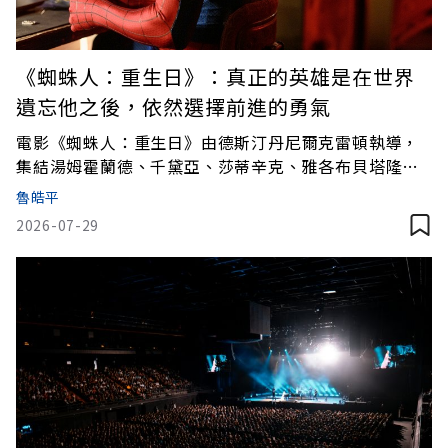
《蜘蛛人：重生日》：真正的英雄是在世界
遺忘他之後，依然選擇前進的勇氣
電影《蜘蛛人：重生日》由德斯汀丹尼爾克雷頓執導，
集結湯姆霍蘭德、千黛亞、莎蒂辛克、雅各布貝塔隆、
強柏恩瑟以及馬克盧法洛共同演出。這是漫威電影宇宙
魯皓平
第六階段的重要作品，同時也是蜘蛛人加入漫威電影宇
2026-07-29
宙後的第4部電影。