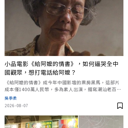
小品電影《給阿嬤的情書》，如何逼哭全中
國觀眾，想打電話給阿嬤？
《給阿嬤的情書》成今年中國影壇的票房黑馬，這部片
成本僅1400萬人民幣，多為素人出演，描寫潮汕老百姓
的故事，卻靠口碑逼哭整個中國、衝上年度票房前三。8
吳季柔
月15至16日也將在桃園電影節上映，究竟魅力何在？
2026-08-07
（本文微雷透露部分劇情，請自行評估再閱讀）