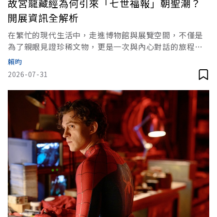
故宮龍藏經為何引來「七世福報」朝聖潮？
開展資訊全解析
在繁忙的現代生活中，走進博物館與展覽空間，不僅是
為了親眼見證珍稀文物，更是一次與內心對話的旅程。
近期台灣展覽界迎來了三場跨越千年的視覺與心靈饗
賴昀
宴，無論是運用頂尖科技重現佛教遺址的《明心：佛教
2026-07-31
遺址藝術沉浸式展》，還是傳說能帶來七世福報的宮廷
巨作《龍藏經》，都絕對值得深入探訪。這些特展有何
不容錯過的看點？《遠見》全整理。