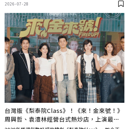
感與命運。這10部最值得懷念的東野圭吾改編電影，究
2026-07-28
竟有哪些作品不能錯過？
台灣版《梨泰院Class》！《來！金來號！》
周興哲、袁澧林經營台式熱炒店，上演最精
彩復仇