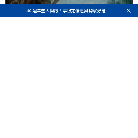
儀，與劇場實力派演員林子恆同台演出，諾貝爾文學獎
40 週年盛大開啟！享限定優惠與獨家好禮
得主庸．佛瑟（Jon Fosse）劇本；台灣重量級劇場編
導周慧玲與創作社劇團推出作品《孃孃狂言》等。有哪
些國家的藝術家投入參與？他們帶來什麼樣的作品呈現
給觀眾？《遠見》一次看。
林志玲也推薦！富邦美術館新展出52件珍
品，一生只有一次的展覽
美國托雷多藝術博物館因百年來罕見的大規模整修，促
成52件珍貴館藏首度大規模來台展出。富邦金控暨富邦
美術館董事長蔡明興、富邦美術館館長翁美慧及林志玲