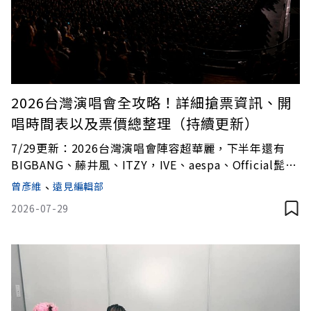
2026台灣演唱會全攻略！詳細搶票資訊、開
唱時間表以及票價總整理（持續更新）
7/29更新：2026台灣演唱會陣容超華麗，下半年還有
BIGBANG、藤井風、ITZY，IVE、aespa、Official髭男
dism、YOASOBI及BTS等超夯藝人重磅登場！本文整理
曾彥維
、
遠見編輯部
新的一年最值得期待的演唱會總整理，時間表、購票攻
2026-07-29
略、票價資訊與場地指南，趕快鎖定每一場購票及開唱
相關資訊，粉絲們千萬不要錯過精彩演出，演唱會消息
會持續更新，希望所有的粉絲們都能順利神手搶到票！