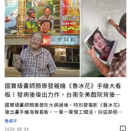
國寶級畫師顏振發親繪《魯冰花》手繪大看
板！發病後復出力作，台南全美戲院背後有
洋蔥
國寶級畫師顏振發在大病過後，特別替電影《魯冰花》
復出畫手繪海報看板，一筆一筆慢工細活，向這部經典
國民電影致意。
魯皓平
2026-08-04