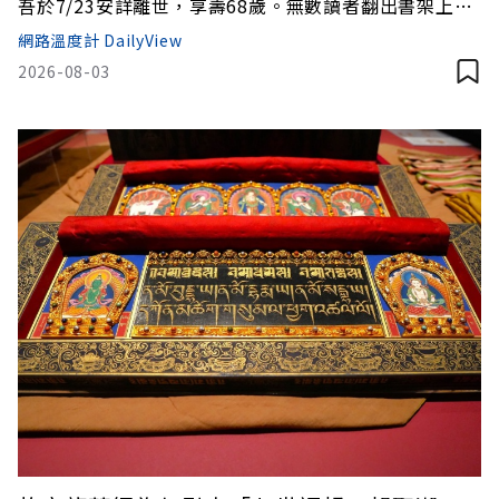
吾於7/23安詳離世，享壽68歲。無數讀者翻出書架上泛
黃的小說，在社群上寫下對大師的感謝與不捨，短短一
網路溫度計 DailyView
日之內，關於「東野圭吾」的網路討論便迅速飆破
2026-08-03
12,696筆聲量。