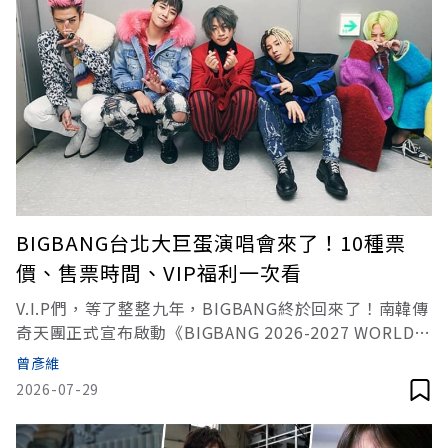
BIGBANG台北大巨蛋演唱會來了！10種票
價、售票時間、VIP福利一次看
V.I.P們，等了整整九年，BIGBANG終於回來了！南韓傳
奇天團正式宣布啟動《BIGBANG 2026-2027 WORLD
TOUR < XX : COSMOS >》全球世界巡演，台北場確定
曾彥維
於2026年10月10日（六）、11日（日）雙十國慶連假
2026-07-29
在台北大巨蛋連唱兩場，由主辦單位超級圓頂（Super
Dome）主辦、採Ticket Plus遠大售票系統。今（29）