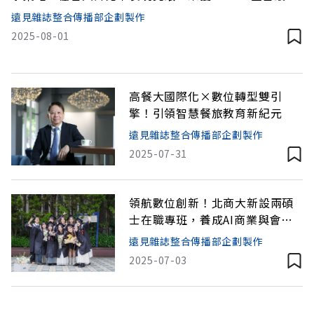
際化大學」私校第一，並獲「企業最愛大學生」、「最
遠見雜誌整合傳播部企劃製作
具國際化能量」、「資訊通訊科技領域私校第一」等多
2025-08-01
項肯定。近期更於《泰晤士高等教育》（Times Higher
Education, THE）世界大學影響
高餐大國際化×數位轉型雙引
擎！引領智慧餐旅教育新紀元
遠見雜誌整合傳播部企劃製作
2025-07-31
領航數位創新！北商大新設兩碩
士在職專班，養成AI商業與會計
高階人才
遠見雜誌整合傳播部企劃製作
2025-07-03