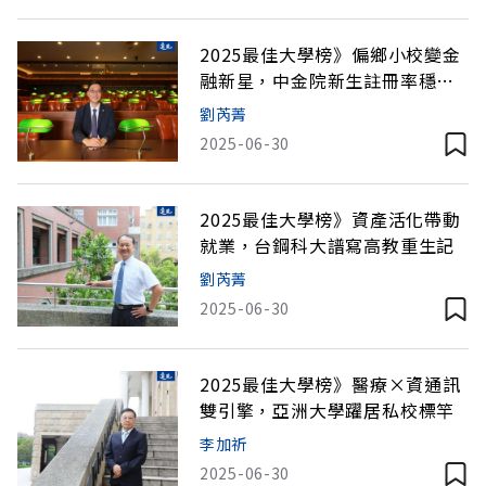
2025最佳大學榜》偏鄉小校變金
融新星，中金院新生註冊率穩定
超過九成
劉芮菁
2025-06-30
2025最佳大學榜》資產活化帶動
就業，台鋼科大譜寫高教重生記
劉芮菁
2025-06-30
2025最佳大學榜》醫療×資通訊
雙引擎，亞洲大學躍居私校標竿
李加祈
2025-06-30