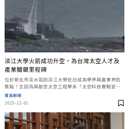
淡江大學火箭成功升空，為台灣太空人才及
產業關鍵里程碑
位於新北市淡水區的淡江大學近日成為學界與產業界的
焦點！主因為其航空太空工程學系「太空科技實驗室」
所研製的第四支科研探空火箭——淡江二型，於2025年
寶島眼睛
11月23日上午6時46 分，在屏東縣旭海科研火箭發射場
2025-12-01
成功發射升空，飛行時間達38秒、估計射高超過7公里，
並成功驗證其航電系統在高速與強烈震動下的即時