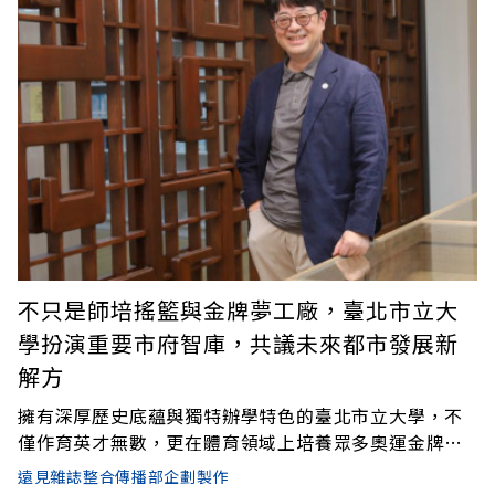
不只是師培搖籃與金牌夢工廠，臺北市立大
學扮演重要市府智庫，共議未來都市發展新
解方
擁有深厚歷史底蘊與獨特辦學特色的臺北市立大學，不
僅作育英才無數，更在體育領域上培養眾多奧運金牌選
手。而作為臺灣唯一市立大學，更扛下臺北市政策智庫
遠見雜誌整合傳播部企劃製作
重任，為都市發展提供堅實後盾。由臺北市立教育大學