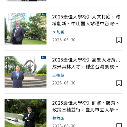
2025最佳大學榜》人文打底、跨
域創新，中山醫大站穩中台灣醫
學競技場
李加祈
2025-06-30
2025最佳大學榜》高餐大培育六
成米其林人才，穩坐台灣餐飲孵
化器
王筱慈
2025-06-30
2025最佳大學榜》師資、體育、
政策三軸並行，臺北市立大學要
當「市府智庫」
蔡炆璇
2025-06-30