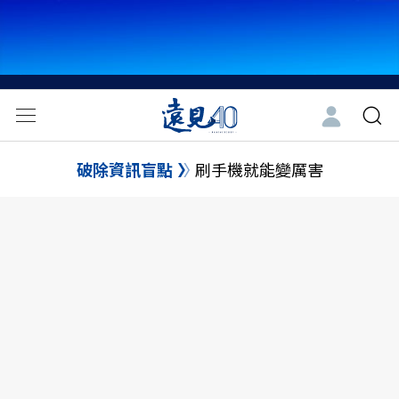
破除資訊盲點
刷手機就能變厲害