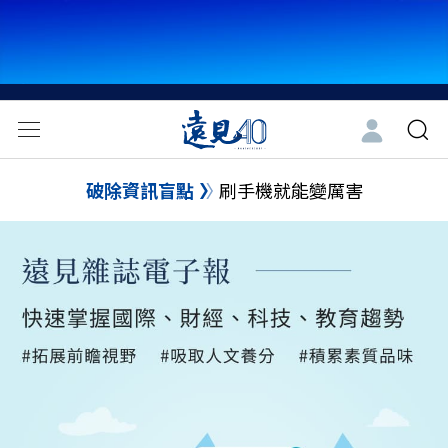
破除資訊盲點
刷手機就能變厲害