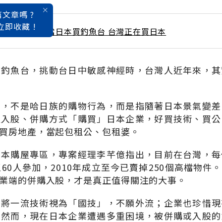
文章嗎 ?
立即收藏 !
 / 10月號雜誌 當日本買釣魚台 台灣正在買日本
下釣魚台，挑動台日中敏感神經時，台灣人近年來，其
」，不是哈日族的購物行為，而是指隨著日本景氣變差
以入股、併購方式「購買」日本企業，好買技術、買公
買房地產，當起包租公、包租婆。
日本購屋專區，專案經理李芊億指出，目前在台灣，每
至60人參加，2010年成立至今已賣掉250個高檔物件
業端的併購入股，才是真正值得關注的大事。
向將一流技術視為「國技」，不願外流；企業也珍惜現
。然而，現在日本企業遭遇多重困境，被併購或入股的