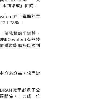
後「水到渠成」併購。
alent在半導體的業
拉上78％。
商，業務橫跨半導體、
ovalent有些技
併購還能順勢接觸到
本愈來愈高，想盡辦
DRAM廠爾必達子公
必達關係，」力成一位