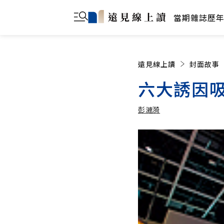
當期雜誌
歷
遠見線上讀
封面故事
六大誘因
彭漣漪
彭漣漪