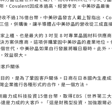
年，Covalent因成本過高、經營辛苦，中美矽晶最
營收不過176億台幣，中美矽晶發言人戴上智指出，Cov
三倍，併購後，讓半導體占中美矽晶的營收從三成直接
家上櫃、也是最大的 3 吋至 8 吋專業晶圓材料供應
解決方案供應商，這項併購鞏固中美矽晶的產業地位。例如C
幾個世代，中美矽晶如果自行發展將曠日廢時。此外，
，效益很大。
固客戶關係
種目的，是為了鞏固客戶關係。日商在日本國內生產成
灣企業進行各種形式的合作，是一個方法。
封測廠力成科技投資15億台幣，取得EBS（世界第三大
必達是力成的大客戶。「這是財務型投資，加強跟爾