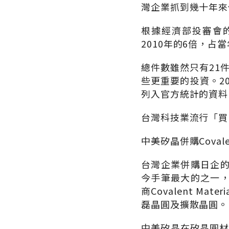
灣企業抓到幾十年來
根據經濟部投審會的
2010年的6倍，
總件數雖然只有21
些更重要的投資。2
列入官方統計的資料
台灣科技業流行「買
中美矽晶併購Coval
台灣企業併購日企
今手筆最大的之一，
商Covalent Ma
磊晶圓及擴散晶圓。
中美矽晶在矽晶圓材