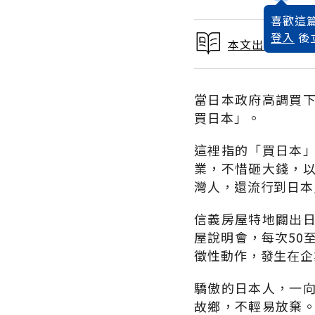
喜歡這篇
登入
後
本文出自 2012
當日本政府高調買
買日本」。
這裡指的「買日本
業，不惜砸大錢，
灣人，還流行到日本
信義房屋特地闢出
屋說明會，每次50
徵性動作，發生在企
驕傲的日本人，一
故鄉，不輕易放棄