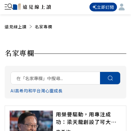
立即訂閱
遠見線上讀
名家專欄
名家專欄
AI
高希均
和平
台灣
心靈成長
用榮譽驅動，用專注成
功：梁天龍創設了可大、
可久、可敬的事業