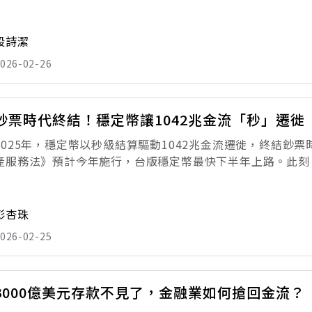
封關前，台股勢如破竹，不但輕鬆站上3萬點大關，甚至在一個月
高，讓投資人既期待又
段詩潔
026-02-26
鈔票時代終結！穩定幣讓1042兆金流「秒」遷徙
2025年，穩定幣以秒級結算驅動1042兆金流遷徙，終結鈔
產服務法》預計今年施行，台版穩定幣最快下半年上路。此刻
機。 想像這樣的一天：你滑開手機，三秒內將錢匯給在海外
買進代幣化的輝達（NVID
彭杏珠
026-02-25
3000億美元存款不見了，金融業如何搶回金流？