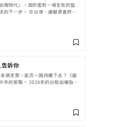
合規時代」。政府面對一場全新的監
流的下一步。 在台灣，虛擬資產終於
三讀通過《虛擬資產服務法》草案。
人告訴你
股多頭走勢，能否一路持續下去？《遠
年的策略。 2026年的台股加權指
更越過45000點大關，最高來到