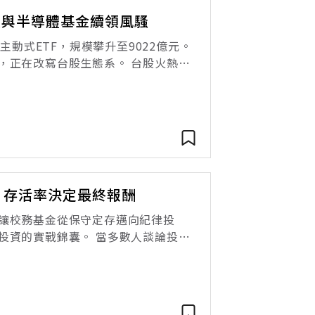
科技與半導體基金續領風騷
主動式ETF，規模攀升至9022億元。
，正在改寫台股生態系。 台股火熱暴
成為全體股民的熱門關鍵字。 截至
：存活率決定最終報酬
讓校務基金從保守定存邁向紀律投
投資的實戰錦囊。 當多數人談論投
清華大學計量財務金融學系教授、現