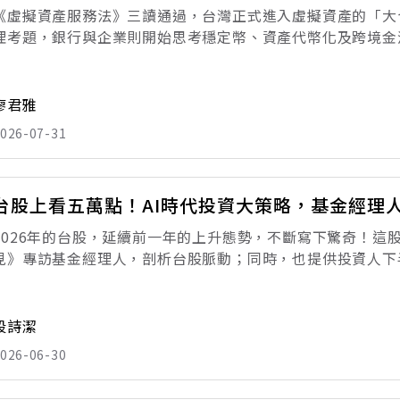
《虛擬資產服務法》三讀通過，台灣正式進入虛擬資產的「大
理考題，銀行與企業則開始思考穩定幣、資產代幣化及跨境金
「有法可管」。在產官學界與市場的引頸期盼下，立法院日前
這部首度量身打造的專屬法案，不
廖君雅
026-07-31
台股上看五萬點！AI時代投資大策略，基金經理
2026年的台股，延續前一年的上升態勢，不斷寫下驚奇！這
見》專訪基金經理人，剖析台股脈動；同時，也提供投資人下半
數，一再刷新紀錄。從年初的不到三萬點，一路向上攀升，近期
48218點，漲幅已超
段詩潔
026-06-30