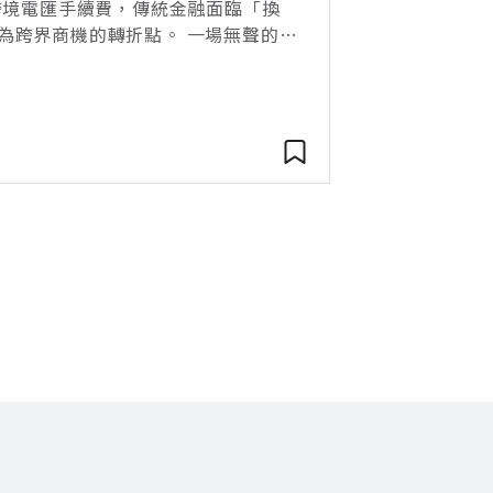
跨境電匯手續費，傳統金融面臨「換
為跨界商機的轉折點。 一場無聲的金
SWIFT（全球銀行金融電信協會）