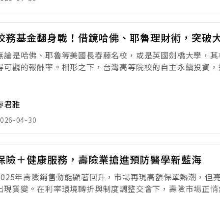
校務基金翻身戰！借鏡哈佛、耶魯理財術，突破
無論是哈佛、耶魯等美國長春藤名校，或是英國劍橋大學，其
得可觀的報酬率。相形之下，台灣高等院校的自主永續投資，
政治風險升溫下，高等教育的競爭，正從學術實力延伸至財務
學，要脫穎而出，聘請頂尖師資、爭取優質生源
廖君雅
026-04-30
保險＋健康服務，壽險業搶進預防醫學新藍海
2025年壽險銷售動能顯著回升，市場再現高額保單熱潮，但
出現質變。在利率環境轉折與制度調整交會下，壽險市場正悄然
年，台灣壽險市場彷彿重回多頭盛世，全年度誕生了17張「百
元，創下六年來新高。