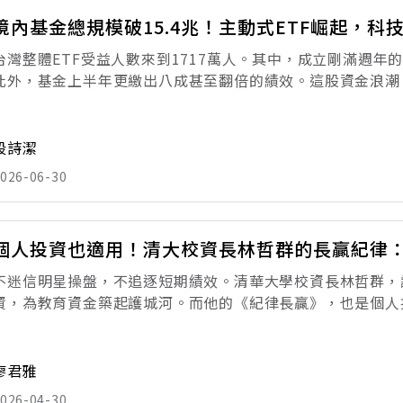
境內基金總規模破15.4兆！主動式ETF崛起，
台灣整體ETF受益人數來到1717萬人。其中，成立剛滿週年的
此外，基金上半年更繳出八成甚至翻倍的績效。這股資金浪潮
衝，勢不可擋，不僅帶動共同基金規模跟著水漲船高，ETF更
202
段詩潔
026-06-30
個人投資也適用！清大校資長林哲群的長贏紀律
不迷信明星操盤，不追逐短期績效。清華大學校資長林哲群，
資，為教育資金築起護城河。而他的《紀律長贏》，也是個人
資，雙眼盯著的，是進出場的紅綠跳動與短期報酬高低；但對
任校資長林哲群而言，投資是一場長達
廖君雅
026-04-30