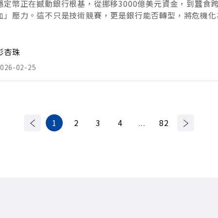
穩定幣正在撼動銀行根基，從挪移3000億美元資金，到蠶食
血」壓力。這不只是技術競賽，更是銀行能否轉型，將危機化
融「換血」正在悄然進行。當民眾將錢轉移至區塊鏈，不再透過
電匯，隨時隨地打開數位錢
彭杏珠
026-02-25
1
2
3
4
...
82