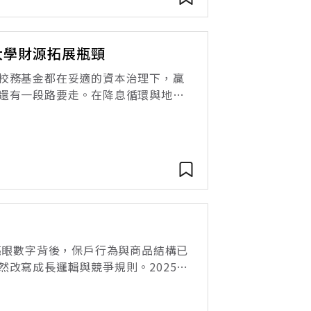
大學財源拓展瓶頸
校務基金都在妥適的資本治理下，贏
還有一段路要走。在降息循環與地緣
治理能力。誠然，台灣有這麼多所大
亮眼數字背後，保戶行為與商品結構已
改寫成長邏輯與競爭規則。2025
億神單」，總銷售金額逼近3200億