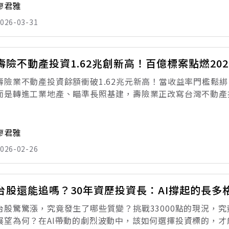
廖君雅
026-03-31
壽險不動產投資1.62兆創新高！百億標案點燃20
壽險業不動產投資餘額衝破1.62兆元新高！當收益率門檻鬆
而是轉進工業地產、瞄準長照基建，壽險業正改寫台灣不動產
資市場，2026年初，被一筆百億級標案點燃。 1月19日，凱
台北「陸軍保養廠C
廖君雅
026-02-26
台股還能追嗎？30年資歷投資長：AI撐起的長多
台股驚驚漲，究竟發生了哪些質變？挑戰33000點的現況，究
展望為何？在AI帶動的劇烈波動中，該如何選擇投資標的，才