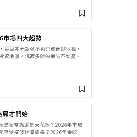
26市場四大趨勢
綁，這筆兆元銀彈不再只買商辦收租，
投資地圖。沉寂多時的壽險不動產投
基人壽以101億元、溢價逾五成，標下
格局才開始
竟是新常態還是天花板？2026年市場
能享受這波經濟成果？2026年金蛇年