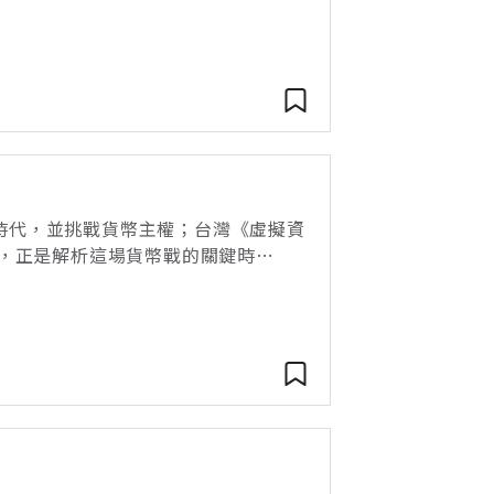
內大漲4000點、挑戰33000點新
票時代，並挑戰貨幣主權；台灣《虛擬資
，正是解析這場貨幣戰的關鍵時
的親友，手續費近乎零；午休時，抽空