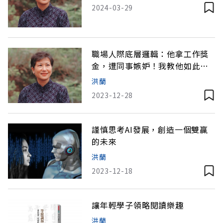
2024-03-29
職場人際底層邏輯：他拿工作獎
金，遭同事嫉妒！我教他如此應
對
洪蘭
2023-12-28
謹慎思考AI發展，創造一個雙贏
的未來
洪蘭
2023-12-18
讓年輕學子領略閱讀樂趣
洪蘭