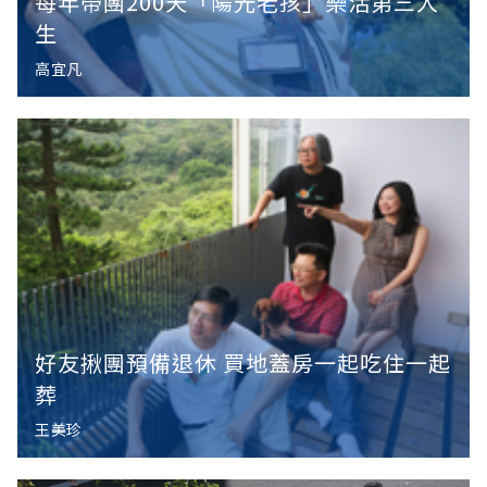
每年帶團200天「陽光老孩」樂活第三人
生
高宜凡
好友揪團預備退休 買地蓋房一起吃住一起
葬
王美珍