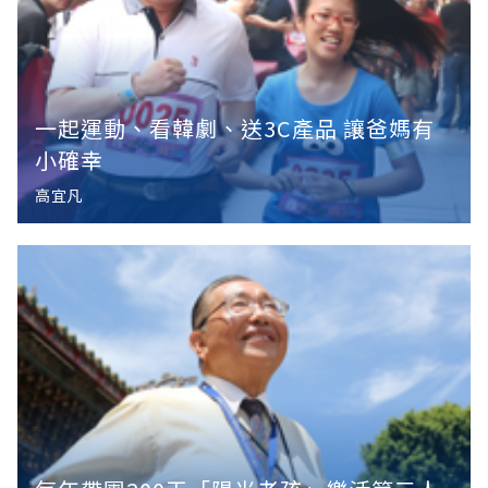
一起運動、看韓劇、送3C產品 讓爸媽有
小確幸
高宜凡