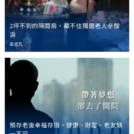
2坪不到的隔間房，藏不住獨居老人辛酸
淚
高宜凡
預存老後幸福存摺，健康、財富、老友缺
一不可