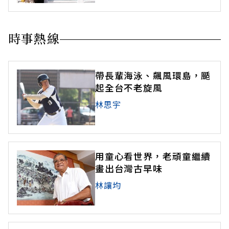
時事熱線
帶長輩海泳、飆風環島，颳
起全台不老旋風
林思宇
用童心看世界，老頑童繼續
畫出台灣古早味
林讓均