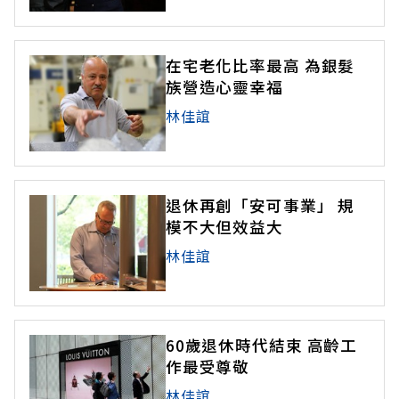
在宅老化比率最高 為銀髮
族營造心靈幸福
林佳誼
退休再創「安可事業」 規
模不大但效益大
林佳誼
60歲退休時代結束 高齡工
作最受尊敬
林佳誼