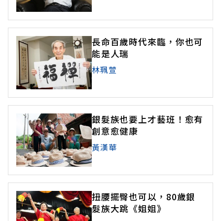
長命百歲時代來臨，你也可
能是人瑞
林珮萱
銀髮族也要上才藝班！愈有
創意愈健康
黃漢華
扭腰擺臀也可以，80歲銀
髮族大跳《姐姐》