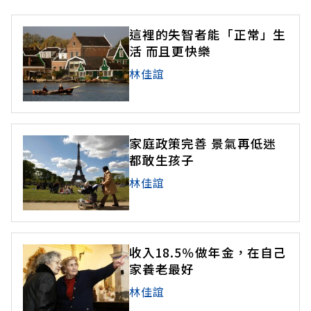
這裡的失智者能「正常」生
活 而且更快樂
林佳誼
家庭政策完善 景氣再低迷
都敢生孩子
林佳誼
收入18.5％做年金，在自己
家養老最好
林佳誼