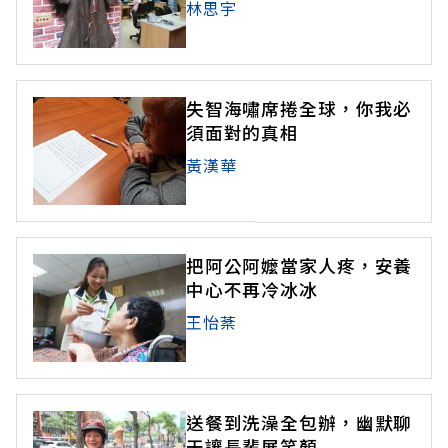
林思宇
失智海嘯席捲全球，你我必
須面對的真相
黃漢華
把阿公阿嬤當家人疼，安養
中心不再冷冰冰
王怡棻
送餐到洗澡全包辦，幽默聊
天讓長輩展笑顏