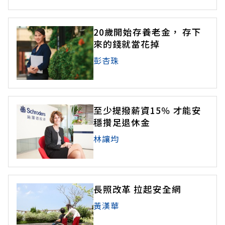
步道散步，一切都如尋常日子般。突然間咚的一
聲，陳太太倒了下來，口吐白沫，失去意識。從沒
20歲開始存養老金， 存下
料想到這個場景的陳志賢，一時之間
來的錢就當花掉
彭杏珠
至少提撥薪資15％ 才能安
穩攢足退休金
林讓均
長照改革 拉起安全網
黃漢華