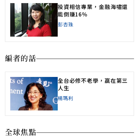
投資相信專業，金融海嘯還
能倒賺16％
彭杏珠
編者的話
全台必修不老學，贏在第三
人生
楊瑪利
全球焦點