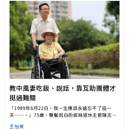
教中風妻吃飯、說話，靠互助團體才
挺過難關
「1999年6月22日，我一生應該永遠忘不了這一
天……，」75歲，雙鬢斑白的郵局退休主管陳志賢
搖了搖頭、幽幽地說。那天，還是郵局主管的他，
王怡棻
與從高職教職退休的太太，照例在台北市公館人行