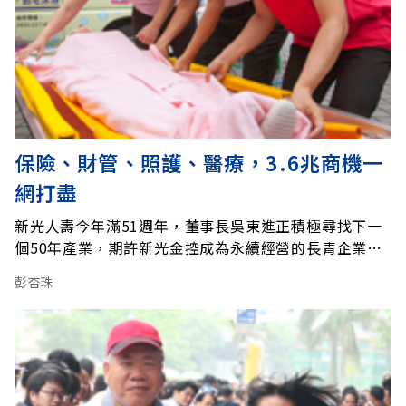
保險、財管、照護、醫療，3.6兆商機一
網打盡
新光人壽今年滿51週年，董事長吳東進正積極尋找下一
個50年產業，期許新光金控成為永續經營的長青企業。
向來異常低調的他近年來頻頻曝光，次數幾乎是過去數
彭杏珠
十年的總和，甚至破天荒多次親自參加金管會的會議。
從最近的發言內容，他所擘劃的利基產業已經呼之欲
出，正是高達3.6兆的銀髮、長照商機。 長期觀察日本
預見