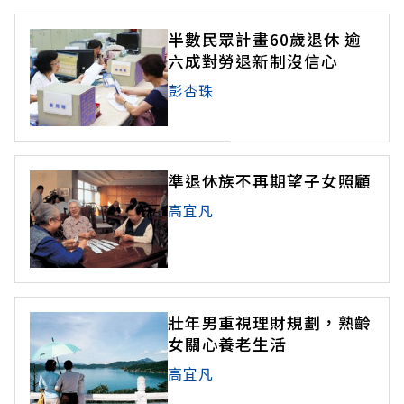
半數民眾計畫60歲退休 逾
六成對勞退新制沒信心
彭杏珠
準退休族不再期望子女照顧
高宜凡
壯年男重視理財規劃，熟齡
女關心養老生活
高宜凡