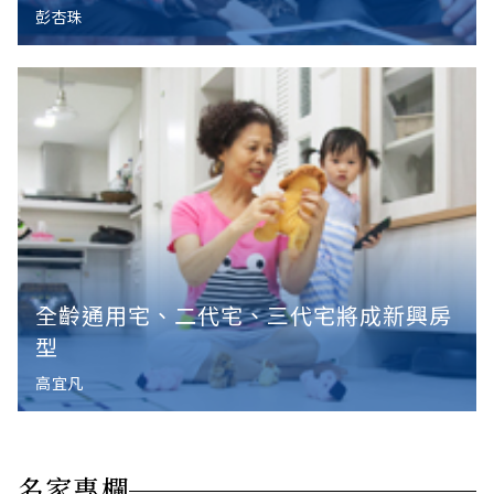
彭杏珠
全齡通用宅、二代宅、三代宅將成新興房
型
高宜凡
名家專欄