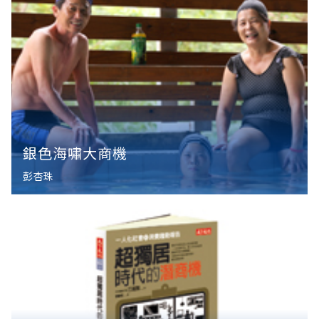
銀色海嘯大商機
彭杏珠