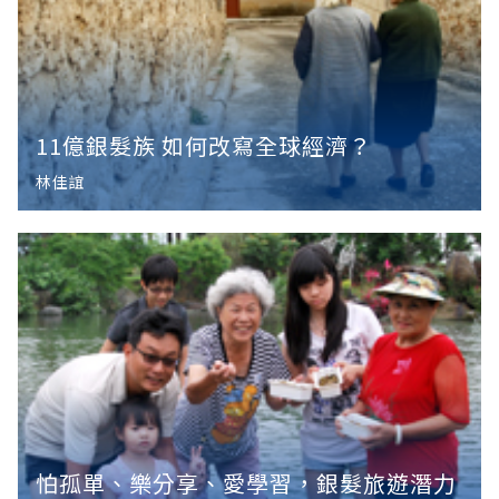
11億銀髮族 如何改寫全球經濟？
林佳誼
怕孤單、樂分享、愛學習，銀髮旅遊潛力