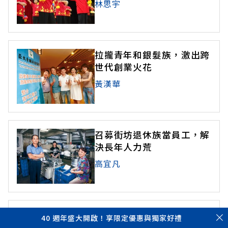
林思宇
拉攏青年和銀髮族，激出跨
世代創業火花
黃漢華
召募街坊退休族當員工，解
決長年人力荒
高宜凡
退休10年 教年長農民種金
40 週年盛大開啟！享限定優惠與獨家好禮
柑、年收百萬