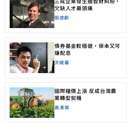
三成企業發生過智財糾紛，
欠缺人才最頭痛
張德齡
債券基金較穩健，保本又可
賺配息
洪綾襄
國際糧價上漲 反成台灣農
業轉型契機
黃漢華