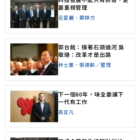
要重視管理
呂愛麗、鄭婷方
郭台銘：摸著石頭過河 吳
敬璉：改革才是出路
林士蕙、張德齡∕整理
下一個60年，味全要讓下
一代有工作
高宜凡