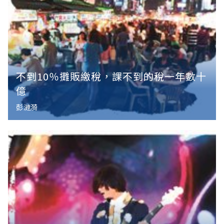
不到10％攤販繳稅，課不到的稅一年數十
億
彭漣漪