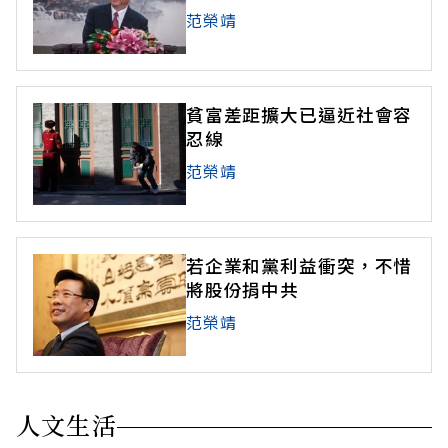
范榮靖
貧富差距擴大已逼近社會容
忍線
范榮靖
若企業和黨利益衝突，不惜
將股份捐中共
范榮靖
人文生活