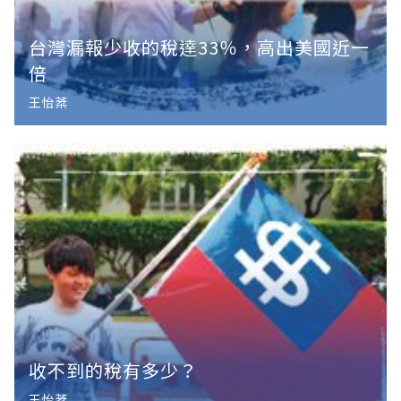
台灣漏報少收的稅達33％，高出美國近一
倍
王怡棻
收不到的稅有多少？
王怡棻