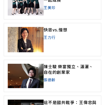
王美珍
快思vs.慢想
王力行
陳士駿 樂當獨立、瀟灑、
自在的創業家
張德齡
這不是國共戰爭：王偉忠與