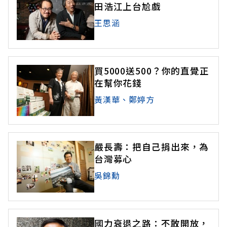
田浩江上台尬戲
王思涵
買5000送500？你的直覺正
在幫你花錢
黃漢華、鄭婷方
嚴長壽：把自己捐出來，為
台灣募心
吳錦勳
國力衰退之路：不敢開放，