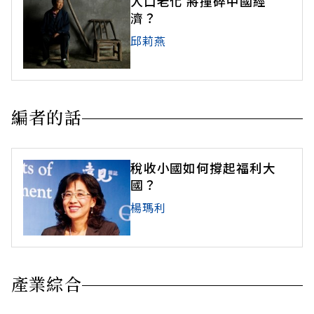
人口老化 將撞碎中國經
濟？
邱莉燕
編者的話
稅收小國如何撐起福利大
國？
楊瑪利
產業綜合