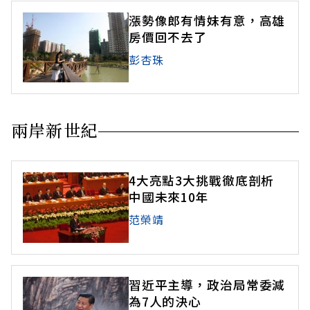
漲勢像郎有情妹有意，高雄
房價回不去了
彭杏珠
兩岸新世紀
4大亮點3大挑戰徹底剖析
中國未來10年
范榮靖
習近平主導，政治局常委減
為7人的決心