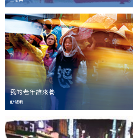
我的老年誰來養
彭漣漪