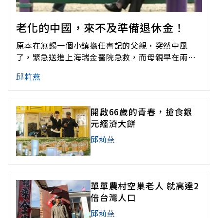
老化的中國，來不及準備退休金！
原本在無錫一個小鎮擔任書記的父親，突然中風
了，緊急送進上海瑞金醫院急救，而母親早在兩年
前就摔傷不良於行，他是獨生子，所有的苦惱一下
邱莉燕
子全壓在他的身上，醫院、家裡、公司來回跑。總
經理看他近日總哭喪著臉，問他好嗎？馬克的淚就
止不住掉下來。哭完他決定辭職，另外找個半天的
開啟66歲的青春，搶食銀
兼職工作，好照顧雙親。壓力，來得太過突
元經濟大餅
邱莉燕
單單農村空巢老人 就高達2
倍台灣人口
邱莉燕