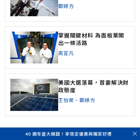
鄭婷方
掌握關鍵材料 為面板業開
出一條活路
高宜凡
美國大選落幕，首要解決財
政懸崖
王怡棻、鄭婷方
40 週年盛大開啟！享限定優惠與獨家好禮