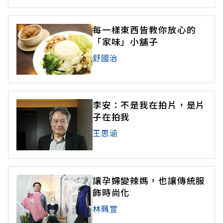
每一樣東西皆教你放心的
「家味」小舖子
舒國治
李安：不是我在拍片，是片
子在拍我
王思涵
讓孕婦變辣媽，也讓傳統服
飾時尚化
林珮萱