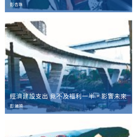
彭杏珠
經濟建設支出 竟不及福利一半，影響未來
彭漣漪