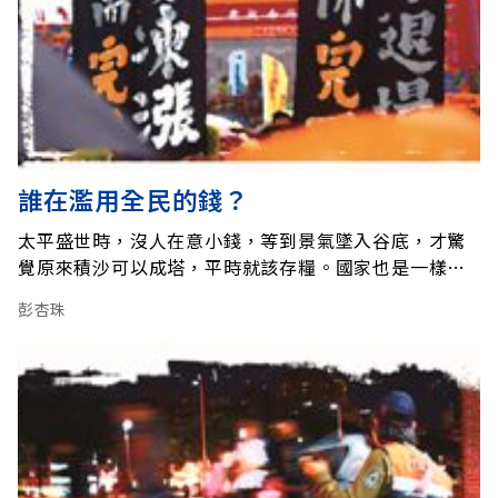
誰在濫用全民的錢？
太平盛世時，沒人在意小錢，等到景氣墜入谷底，才驚
覺原來積沙可以成塔，平時就該存糧。國家也是一樣，
過去台灣錢淹腳目，政府預算編列浮濫沒人介意，現在
彭杏珠
經濟萎靡不振，誰敢亂花政府的預算，就成為全民公
敵。時值立法院審查預算期間，正是檢視政府機關有無
浪費公帑的好時機。令人意外的是，2012年的預算審查
會堪稱盛況