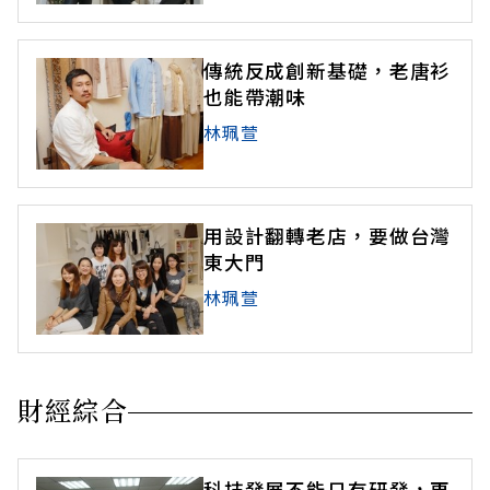
傳統反成創新基礎，老唐衫
也能帶潮味
林珮萱
用設計翻轉老店，要做台灣
東大門
林珮萱
財經綜合
科技發展不能只有研發，更