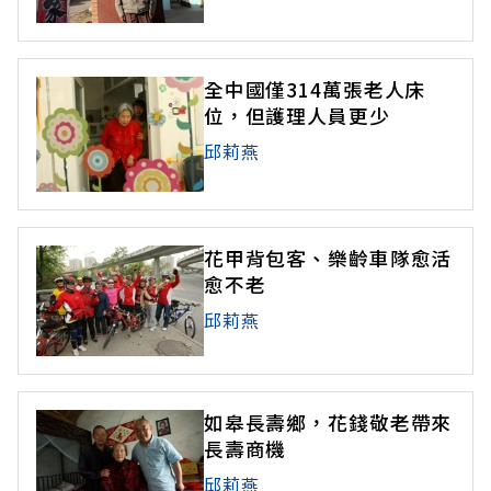
全中國僅314萬張老人床
位，但護理人員更少
邱莉燕
花甲背包客、樂齡車隊愈活
愈不老
邱莉燕
如皋長壽鄉，花錢敬老帶來
長壽商機
邱莉燕