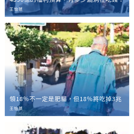
王怡棻
領18％不一定是肥貓，但18％將吃掉3兆
王怡棻