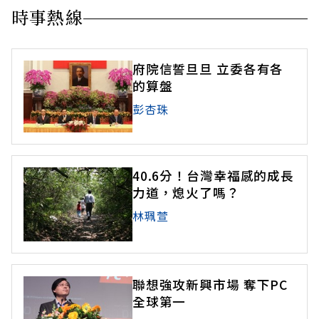
時事熱線
府院信誓旦旦 立委各有各
的算盤
彭杏珠
40.6分！台灣幸福感的成長
力道，熄火了嗎？
林珮萱
聯想強攻新興市場 奪下PC
全球第一