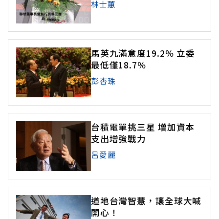
林士蕙
馬英九滿意度19.2％ 立委
最低僅18.7％
彭杏珠
台積電單挑三星 增加資本
支出增強戰力
呂愛麗
道地台灣智慧，讓全球大喊
開心！