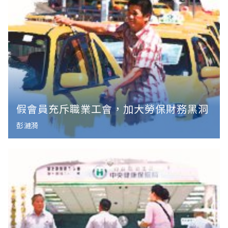
假會員充斥職業工會，加大勞保財務黑洞
彭漣漪