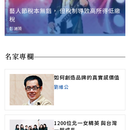
藝人節稅本無錯， 但稅制導致高所得低繳
稅
彭漣漪
名家專欄
如何創造品牌的真實感價值
劉維公
1200位北一女精英 與台灣
一起成長