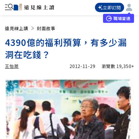
立即訂閱
職場雷達
遠見線上讀
封面故事
4390億的福利預算，有多少漏
洞在吃錢？
王怡棻
2012-11-29
瀏覽數
19,350+
加入追蹤
王怡棻