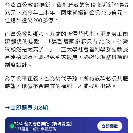
台灣軍公教退撫新、舊制潛藏的負債將近新台幣8
兆元。光今年上半年，國庫就撥補公保73.5億元，
但總計還欠200多億。
而軍公教動輒八、九成的所得替代率，更是勞工團
體撻伐的焦點。「連歐盟國家都只有70％，台灣
很顯然是太高了，」中正大學社會福利學系副教授
呂建德認為，要避免國家破產，勢必得調整目前的
制度設計。
為了公平正義，也為後代子孫，所有族群必須共體
時艱，刪減不合時宜的福利，才能找到出路。
→立即購買318期
72%
領先者已開啟【職場雷達】
立即開啟
立即開通！解鎖專屬服務