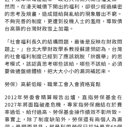
然而，在漫天喊價下開出的福利，卻很少經過縝密
的思考及規畫，造成錯給與亂給的現象層出不窮。
不夠完善的制度，更遭到投機人士的濫用，導致債
台高築的台灣財政雪上加霜。
「社會福利長久的結構問題，最後是反映在財政問
題上，」台北大學財政學系教授蘇建榮認為，台灣
的社會福利制度已經到了應該跳脫「拚選舉」的思
考模式，該認真思考哪些該給，哪些不該給，必須
要做通盤總體檢，把大大小小的漏洞補起來。
勞保〉高薪低報、職業工會入會資格寬鬆
2012年勞委會精算報告出爐，直指勞保基金在
2027年將面臨破產危機，專家指勞保癥結在於費
率過低、給付過高、勞保基金操作績效不彰所致。
事實上，除了制度缺陷外，勞保還有兩個人為漏
洞。最顯而易見，就是利用勞保只採計最高60個