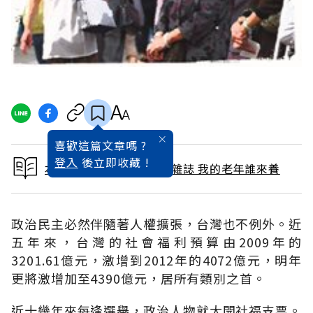
喜歡這篇文章嗎 ?
登入
後立即收藏 !
本文出自 2012 / 12月號雜誌 我的老年誰來養
政治民主必然伴隨著人權擴張，台灣也不例外。近
五年來，台灣的社會福利預算由2009年的
3201.61億元，激增到2012年的4072億元，明年
更將激增加至4390億元，居所有類別之首。
近十幾年來每逢選舉，政治人物就大開社福支票。