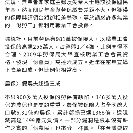
法規，無業者如家庭主婦及失業人士應該投保國民
年金，然而國民年金與勞保繳費差距不大，但獲得
的保障與請領金額卻相差懸殊，等於誘惑許多無業
的「假勞工」都利用職業工會投保。
據統計，目前勞保有981萬被保險人，以職業工會
投保的高達255萬人，占整體1∕4強，比例高得不
合理。2009年勞保局大舉查核職業工會會員資
格，發現「假會員」高達六成五。近年在密集宣導
下降至四成，但比例仍相當高。
農保〉假農夫超過三成
不只900多萬人投保的勞保有缺陷，146多萬人投
保的農保也是問題重重。農保被保險人占全國總人
口數6.31％的農保，累計虧損已達1368億，還隱
藏高達1499億元負債。一部分漏洞是根本沒有耕
作之實的「假農民」也來分一杯羹。「在台灣要取