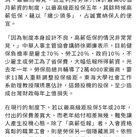
月薪資的制度，以最高級距投保五年，其餘時候高
薪低保，藉以「繳少領多」，占誠實納保人的便
宜。
「因為制度本身設計不良，高薪低保的情況非常常
見，」中華人事主管協會講師徐卿廉表示，目前健
保負擔率是雇主70％、勞工20％、政府10％，不
少雇主或勞工為了省保費，大幅低報所得薪資。光
去年一年，勞保局總共輔導了2萬4000家廠商，要
求11萬人重新調整投保級距。東海大學社會工作
系助理教授陳琇惠估計，這類投機的投保，至少造
成台灣財政每年上億損失。
在現行的制度下，若以最高級距投保5年或20年，
付出的保費差異大，而老年給付相差無幾，難免讓
人產生投機心態。除了「高薪低報」者，入會資格
寬鬆的職業工會，則是勞保另一個隱藏黑洞。依照