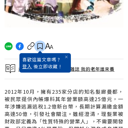
喜歡這篇文章嗎 ?
登入
後立即收藏 !
本文出自 2012 / 12月號雜誌 我的老年誰來養
2012年10月，擁有235家分店的知名髮廊曼都，
被民眾提供內帳爆料其年營業額高達25億元，一
年涉嫌逃漏逃稅1.2億新台幣，長期計算漏繳金額
高達50億，引發社會關注。雖經澄清，理髮業被
財政部定義為「性質特殊的營業人」，不需要開發