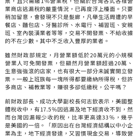
票，且只需繳1％營業稅，但關於台灣各式各樣營
業商店逃漏稅的嚴重情況，已再度浮上檯面。只要
稍加留意，會發現不只是髮廊，凡舉生活周遭的早
餐店、麵包店、牙醫診所、水電行、補習班、安親
班、室內裝潢業者等等，交易不開發票、不給收據
的不在少數。其中不乏收入豐厚的業者。
雖然財政部規定，月營業額低於20萬元的小規模
營業人可免開發票，但顯然月營業額超過20萬、
生意強強滾的店家，也有很大一部分未誠實開立發
票。一般上班族每一塊所得都要繳納所得稅，但許
多商店、補教業等，賺很多卻低繳稅，公平嗎？
前財政部長、成功大學副校長何志欽表示，美國整
體稅收中，有17.5％因逃漏及地下經濟收不到，然
而台灣因漏報少收的稅，比率更高達33％，幾乎
是美國的一倍。「原因出在台灣經濟結構以中小企
業為主，地下經濟發達，又習慣現金交易，導致營