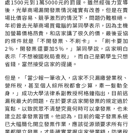
處1500元到1萬5000元的罰鍰。雖然經強力宣導
後，光華商場漏開發票情況確實有改善，但是在賣
場比價容易、競爭激烈的情況下，問題仍難根絕。
年初曾去光華商場買電腦的葉同學表示，因為主機
加螢幕價格昂貴，和店家講了很久的價，最後妥協
的條件就是「不開發票、不刷卡」。「刷卡要加
2％，開發票還要加5％，」葉同學說，店家明白
表示「不想被國稅局查稅」，而自己是窮學生只想
省錢，當然接受店家的提議。
但是，「當少報一筆收入，店家不只漏繳營業稅、
營所稅，甚至個人綜所稅都會少算，牽一髮動全
身，」成功大學法律系副教授柯格鐘指出，目前逃
漏稅最大的問題，在於要求店家開發票的規定過於
寬鬆，以致民眾不清楚究竟何時可以拿發票，也未
建立起拿發票習慣。他認為，目前的電子發票系統
已大幅簡化開立發票作業，應該從源頭要求所有行
業都開立發票，才能確實掌握店家營業額，防堵稅