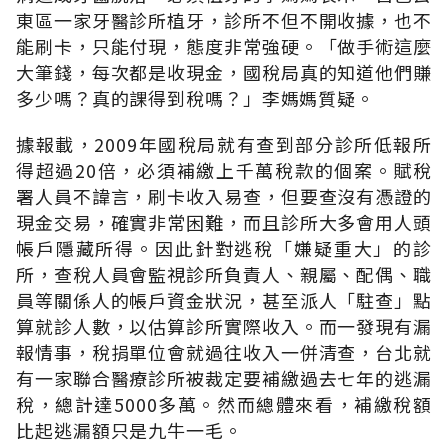
東區一家牙醫診所植牙，診所不但不開收據，也不
能刷卡，只能付現，態度非常強硬。「做手術這麼
大筆錢，每次都是收現金，國稅局真的知道他們賺
多少嗎？真的課得到稅嗎？」李媽媽質疑。
據報載，2009年國稅局就有查到部分診所低報所
得超過20倍，必須補繳上千萬稅款的個案。賦稅
署人員不諱言，刷卡收入易查，但要查沒有憑證的
現金交易，確實非常困難，而且診所大多會用人頭
帳戶隱藏所得。因此針對逃稅「嫌疑重大」的診
所，查稅人員會監視診所負責人、親屬、配偶、職
員等關係人的帳戶資金狀況，甚至派人「駐查」點
算就診人數，以估算診所實際收入。而一發現有漏
報情事，稅捐單位會就過往收入一併清查，台北就
有一家聯合醫療診所被裁定要補繳過去七年的逃漏
稅，總計達5000多萬。然而總體來看，補繳稅額
比起逃漏額只是九牛一毛。