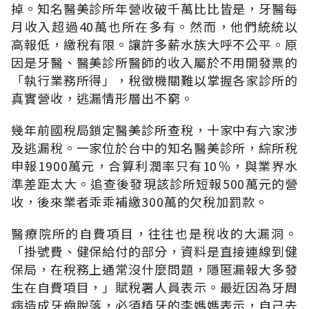
掉。知名醫美診所年營收破千萬比比皆是，牙醫每
月收入超過40萬也所在多有。然而，他們統統以
高報低，繳稅有限。讓許多薪水族大呼不公平。原
因是牙醫、醫美診所醫師的收入屬於不用開發票的
「執行業務所得」，稅徵機關難以掌握各家診所的
真實營收，逃漏情形層出不窮。
幾年前國稅局鎖定醫美診所查稅，十家中有六家涉
及逃漏稅。一家位於台中的知名醫美診所，綜所稅
申報1900萬元，合算利潤率只有10％，與業界水
準差距太大。追查後發現該診所短報500萬元的營
收，後來業者乖乖補繳300萬的欠稅加罰款。
醫療院所的自費項目，往往也是稅收的大漏洞。
「掛號費、健保給付的部分，資料是直接連線到健
保局，在稅務上通常沒什麼問題，隱匿漏報大多發
生在自費項目，」賦稅署人員表示。最近因為牙周
病造成牙齒脫落，必須植牙的李媽媽表示，自己去