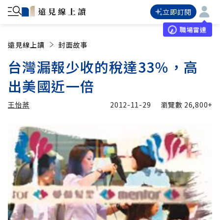
立即訂閱
職場雷達
遠見線上讀
封面故事
台灣漏報少收的稅達33％，高
出美國近一倍
王怡棻
2012-11-29
瀏覽數
26,800+
加入追蹤
王怡棻