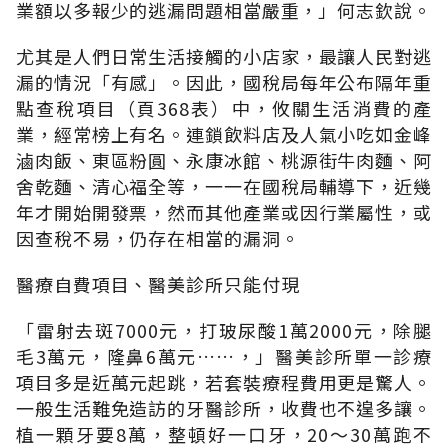
業額以多報少的逃漏問題相當嚴重，」何志欽說。
尤其是人們日常生活接觸的小店家，最讓人民對逃
漏的情況「有感」。因此，國稅局每年公布隔年重
點查稅項目（頁368表）中，攸關生活消費的產
業，經常榜上有名。連鎖飲料店及人氣小吃如金峰
滷肉飯、東區粉圓、永康冰館、桃源街牛肉麵、阿
舍乾麵、清心福全等，一一在國稅局輔導下，近幾
年才開始開發票，然而其他產業或因行業屬性，或
因查稅不易，仍存在相當的漏洞。
醫療自費項目、醫美診所只能付現
「雷射去斑7000元，打玻尿酸1萬2000元，除腿
毛3萬元，隆鼻6萬元……，」醫美診所單一診療
項目多是近萬元起跳，若套裝療程費用更是驚人。
一般生活難免造訪的牙醫診所，收費也不遑多讓。
植一顆牙要8萬，整頓好一口牙，20～30萬跑不