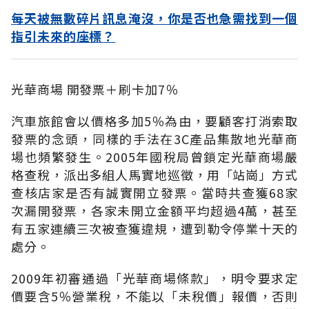
每天被無數碎片訊息淹沒，你是否也急需找到一個
指引未來的座標？
光華商場 開發票＋刷卡加7％
汽車旅館會以價格多加5％為由，要顧客打消索取
發票的念頭，同樣的手法在3C產品集散地光華商
場也頻繁發生。2005年國稅局曾鎖定光華商場嚴
格查稅，派出多組人馬實地巡徵，用「站崗」方式
查核店家是否有誠實開立發票。當時共查獲68家
次漏開發票，各家未開立金額平均超過4萬，甚至
有五家連續三次被查獲違規，遭到勒令停業十天的
處分。
2009年初審通過「光華商場條款」，明令要求定
價要含5％營業稅，不能以「未稅價」報價，否則