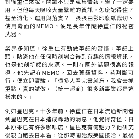
對徐重仁來說，閱讀不只是蒐集情報，學了一定要
用。但他每天吸收大量繁雜的資訊，怎麼記得住？
甚至消化、運用與落實？一張張由影印廢紙裁切、
使用背面的MEMO，便是長年伴隨徐重仁的祕密
武器。
業界多知道，徐重仁有勤做筆記的習慣，筆記上
頭，貼滿他在任何時刻場合得到有趣的情報資訊，
也是他創新感的來源。一則在國外話題很高的報
導，他先記在MEMO，回去蒐羅資料，若判斷可
行，便立即實驗，「很多人看完書就忘，我會去抓
重點，真的試做，（統一超商）很多新事業都是這
樣來的。」
例如星巴克。十多年前，徐重仁在日本流通新聞看
到星巴克在日本造成轟動的消息，他覺得奇怪：日
本原來已有許多咖啡店，星巴克有何魅力？他研究
後親自跑去日本看，從那時開始跟美國接洽，最後