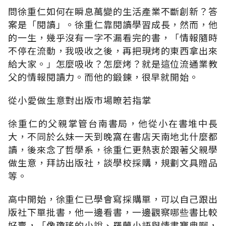
問徐重仁如何在瞬息萬變的生活產業不斷創新？答
案是「閱讀」。徐重仁靠閱讀學習成長，然而，他
的一生，幾乎沒有一字不漏看完的書，「情報隨時
不停在流動，我吸收之後，再把現烤的東西拿出來
給大家。」怎麼吸收？怎麼烤？就是這位流通業教
父的情報閱讀力。而他的鍛鍊，很早就開始。
從小愛做生意對出版市場瞭若指掌
徐重仁的父親掌管台南書局，他從小在書堆中長
大，不同於么妹一天到晚窩在書店天南地北什麼都
讀，後來念了哲學系，徐重仁更熱衷於跟著父親學
做生意，拜訪出版社，談學校採購，規劃文具贈品
等。
高中開始，徐重仁已學會寫採購單，可以自己跟出
版社下單批書，他一邊看書，一邊觀察哪些書比較
好賣，「像瓊瑤的小說、羅蘭小語與情書寶典啊，