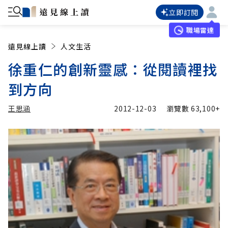
立即訂閱
職場雷達
遠見線上讀
人文生活
徐重仁的創新靈感：從閱讀裡找
到方向
王思涵
2012-12-03
瀏覽數
63,100+
加入追蹤
王思涵