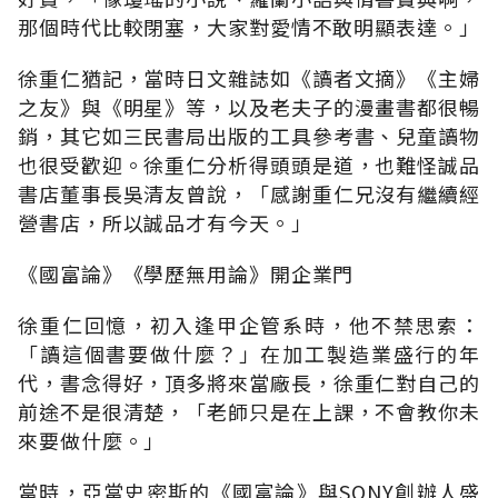
那個時代比較閉塞，大家對愛情不敢明顯表達。」
徐重仁猶記，當時日文雜誌如《讀者文摘》《主婦
之友》與《明星》等，以及老夫子的漫畫書都很暢
銷，其它如三民書局出版的工具參考書、兒童讀物
也很受歡迎。徐重仁分析得頭頭是道，也難怪誠品
書店董事長吳清友曾說，「感謝重仁兄沒有繼續經
營書店，所以誠品才有今天。」
《國富論》《學歷無用論》開企業門
徐重仁回憶，初入逢甲企管系時，他不禁思索：
「讀這個書要做什麼？」在加工製造業盛行的年
代，書念得好，頂多將來當廠長，徐重仁對自己的
前途不是很清楚，「老師只是在上課，不會教你未
來要做什麼。」
當時，亞當史密斯的《國富論》與SONY創辦人盛