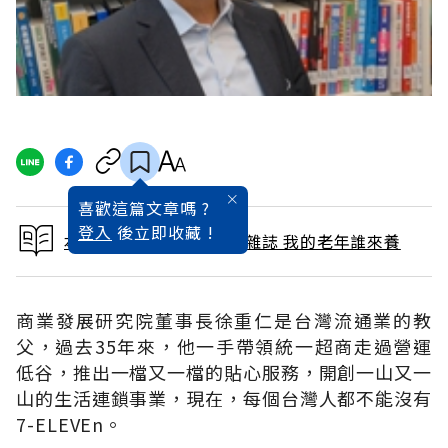
喜歡這篇文章嗎 ?
登入
後立即收藏 !
本文出自 2012 / 12月號雜誌 我的老年誰來養
商業發展研究院董事長徐重仁是台灣流通業的教
父，過去35年來，他一手帶領統一超商走過營運
低谷，推出一檔又一檔的貼心服務，開創一山又一
山的生活連鎖事業，現在，每個台灣人都不能沒有
7-ELEVEn。