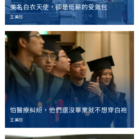
美名白衣天使，卻是低薪的受氣包
王美珍
怕醫療糾紛，他們還沒畢業就不想穿白袍
王美珍