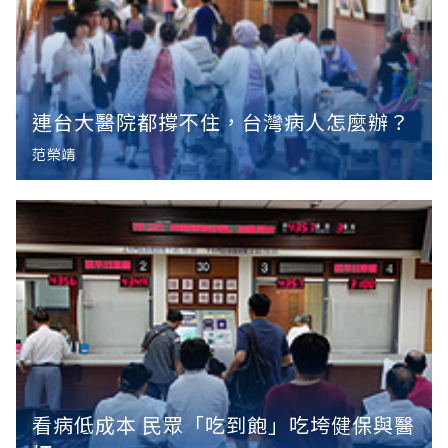
連台大醫院都撐不住，台灣病人怎麼辦？
范榮靖
看病低成本 民眾「吃到飽」吃垮健保與醫