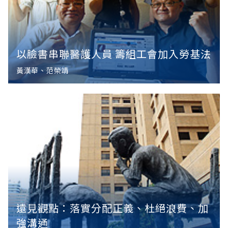
以臉書串聯醫護人員 籌組工會加入勞基法
黃漢華、范榮靖
遠見觀點：落實分配正義、杜絕浪費、加
強溝通