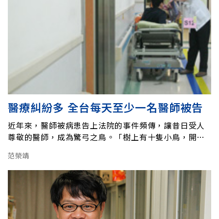
醫療糾紛多 全台每天至少一名醫師被告
近年來，醫師被病患告上法院的事件頻傳，讓昔日受人
尊敬的醫師，成為驚弓之鳥。「樹上有十隻小鳥，開槍
打下一隻小鳥，還剩下幾隻？答案是，零隻，」台灣醫
范榮靖
社社長郭正典比喻，樹上小鳥的處境，就是現在醫師的
寫照，打下一隻，其他也跟著跑了。無奈，這種情況愈
演愈烈，沒有好轉跡象。「台大名醫開錯刀；好冤，鐵
面法官沒了膽