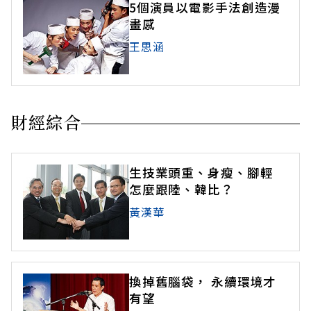
5個演員以電影手法創造漫
畫感
王思涵
財經綜合
生技業頭重、身瘦、腳輕
怎麼跟陸、韓比？
黃漢華
換掉舊腦袋， 永續環境才
有望