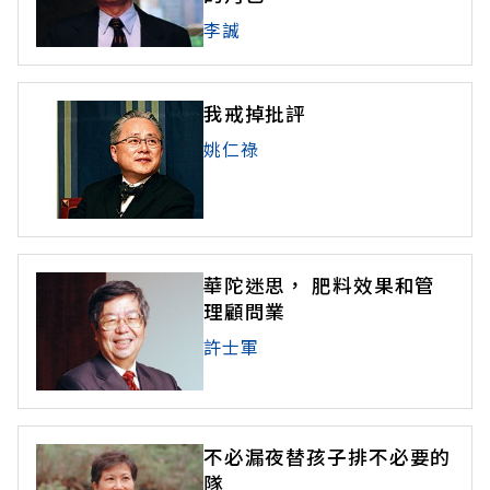
李誠
我戒掉批評
姚仁祿
華陀迷思， 肥料效果和管
理顧問業
許士軍
不必漏夜替孩子排不必要的
隊