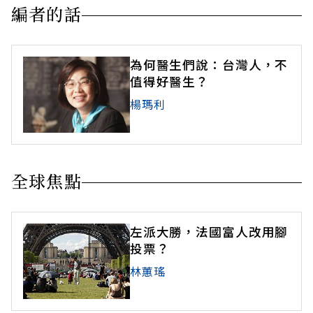
編者的話
為何醫生們說：台灣人，不
值得好醫生？
楊瑪利
全球焦點
左派大勝，法國富人改用腳
投票？
林蕙瑤