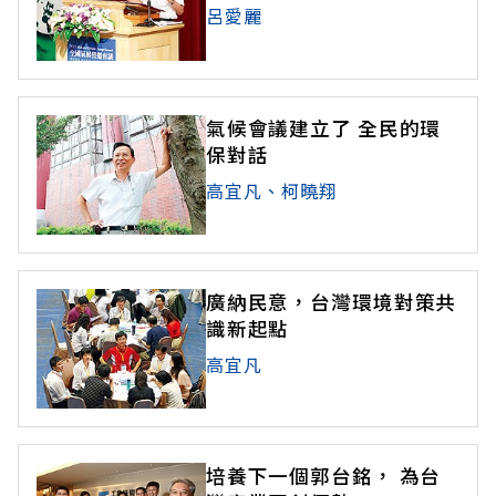
呂愛麗
氣候會議建立了 全民的環
保對話
高宜凡、柯曉翔
廣納民意，台灣環境對策共
識新起點
高宜凡
培養下一個郭台銘， 為台