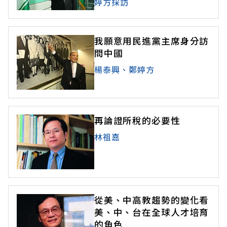
婷方採訪
我願意用民進黨主席身分訪
問中國
楊泰興、鄭婷方
再論證所稅的必要性
林祖嘉
從美、中高教趨勢的變化看
美、中、台在全球人才培育
的角色