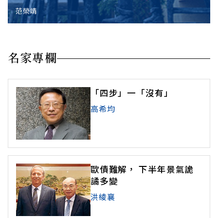
范榮靖
名家專欄
「四步」一「沒有」
高希均
歐債難解， 下半年景氣詭
譎多變
洪綾襄