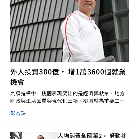
外人投資380億， 增1萬3600個就業
機會
九項指標中，桃園表現突出的是經濟與就業、地方
財政與生活品質與現代化三項。桃園縣為重要工商
大縣，經濟與就業在非五都中僅小輸新竹市，摘下
彭杏珠
后冠。有200多家500大製造業在此設廠，工業產值
為2.32兆元，更連續九年拿下全國第1。吳志揚就任
後，每月帶領局處首長到24個工業區拜會，簡易問
人均消費全國第2， 勞動參
題當場解決，較為複雜案