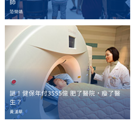
師
范榮靖
謎！健保年付3555億 肥了醫院，瘦了醫
生？
黃漢華