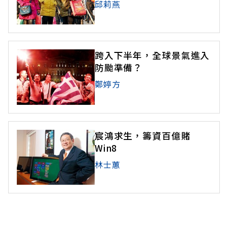
邱莉燕
跨入下半年，全球景氣進入
防颱準備？
鄭婷方
宸鴻求生，籌資百億賭
Win8
林士蕙