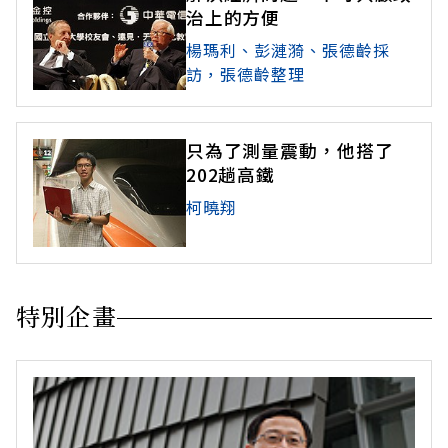
治上的方便
楊瑪利、彭漣漪、張德齡採
訪，張德齡整理
只為了測量震動，他搭了
202趟高鐵
柯曉翔
特別企畫