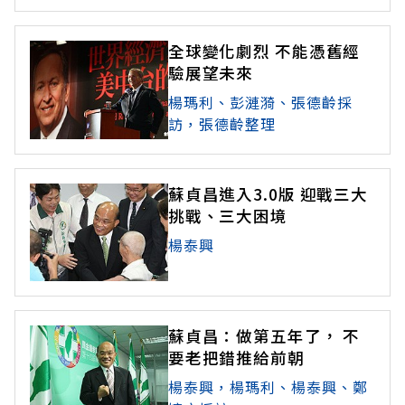
全球變化劇烈 不能憑舊經
驗展望未來
楊瑪利、彭漣漪、張德齡採
訪，張德齡整理
蘇貞昌進入3.0版 迎戰三大
挑戰、三大困境
楊泰興
蘇貞昌：做第五年了， 不
要老把錯推給前朝
楊泰興，楊瑪利、楊泰興、鄭