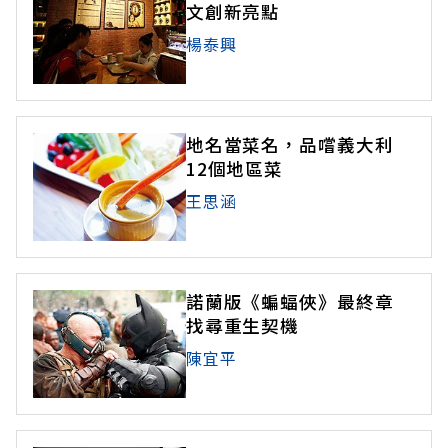
文創新亮點
楊泰興
地名當菜名，品嚐義大利
12個地區菜
王思涵
諾蘭版《蝙蝠俠》最終章
找尋重生契機
陳宜平