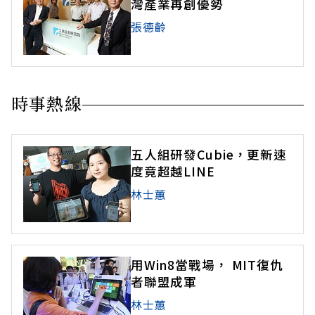
灣產業再創優勢
張德齡
時事熱線
五人組研發Cubie，更新速
度竟超越LINE
林士蕙
用Win8當戰場， MIT復仇
者聯盟成軍
林士蕙