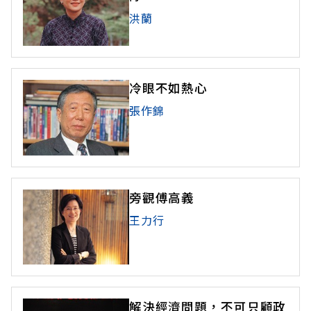
洪蘭
冷眼不如熱心
張作錦
旁觀傅高義
王力行
解決經濟問題，不可只顧政