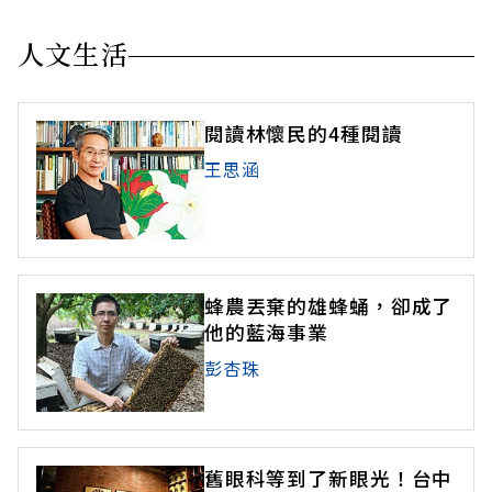
人文生活
閱讀林懷民的4種閱讀
王思涵
蜂農丟棄的雄蜂蛹，卻成了
他的藍海事業
彭杏珠
舊眼科等到了新眼光！台中