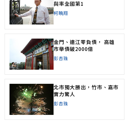
與率全國第1
柯曉翔
金門、連江零負債， 高雄
市舉債破2000億
彭杏珠
北市獨大勝出，竹市、嘉市
實力驚人
彭杏珠