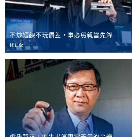
不炒短線不玩價差，事必躬親當先鋒
徐仁全
近乎苛求，催生出汽車電子業的台霸