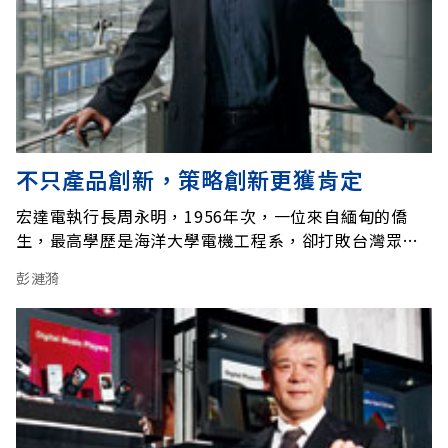
不只產品創新，策略創新更獲肯定
宏達電執行長周永明，1956年次，一位來自緬甸的僑
生，最高學歷是海洋大學電機工程系，卻打敗台灣眾多
國際級企業，摘下《遠見》所進行的首屆「台灣最佳總
彭漣漪
經理調查」第2名。他的名氣可能比不上第1名聯發科董
事長蔡明介，但在本次調查中，他任期間的表現與蔡明
介可說是不相上下。他在三項指標的排名分別為第1、第
2與第