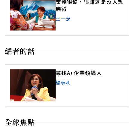
業務很缺、很賺就是沒人想
應徵
王一芝
編者的話
尋找A+企業領導人
楊瑪利
全球焦點