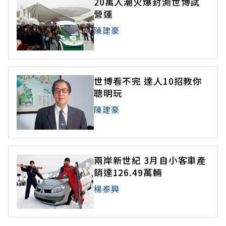
20萬人潮火爆封測世博試
營運
陳建豪
世博看不完 達人10招教你
聰明玩
陳建豪
兩岸新世紀 3月自小客車產
銷達126.49萬輛
楊泰興