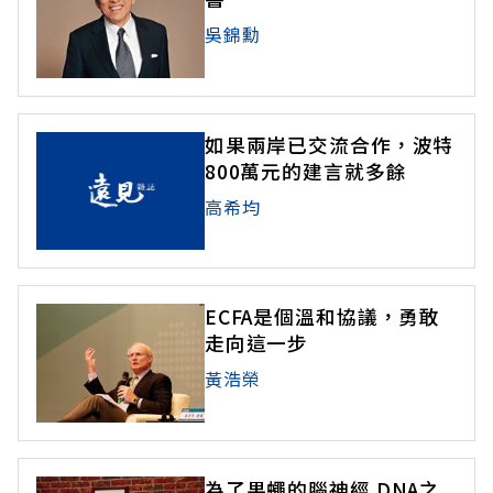
吳錦勳
如果兩岸已交流合作，波特
800萬元的建言就多餘
高希均
ECFA是個溫和協議，勇敢
走向這一步
黃浩榮
為了果蠅的腦神經 DNA之