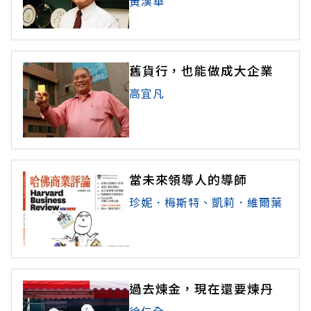
黃漢華
舊貨行，也能做成大企業
高宜凡
當未來領導人的導師
珍妮．梅斯特、凱莉．維爾葉
過去煉金，現在還要煉丹