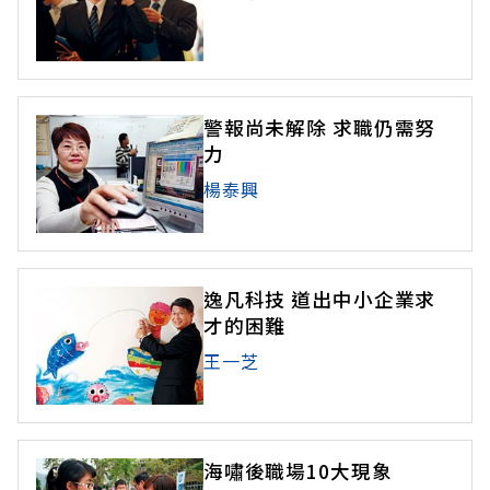
警報尚未解除 求職仍需努
力
楊泰興
逸凡科技 道出中小企業求
才的困難
王一芝
海嘯後職場10大現象