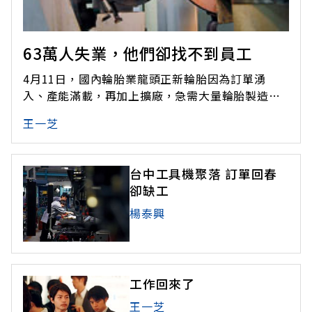
63萬人失業，他們卻找不到員工
4月11日，國內輪胎業龍頭正新輪胎因為訂單湧
入、產能滿載，再加上擴廠，急需大量輪胎製造作
業員，於是在員林就業服務站舉辦擴大徵才活動。
王一芝
誰知道一整天下來，就服站人潮冷冷清清，預訂招
募310人，到場應徵者卻不到50人。這是正新輪胎
今年辦的第五次對外招兵買馬，只不過，人始終沒
台中工具機聚落 訂單回春
找齊。很難想像，將近63萬人失業
卻缺工
楊泰興
工作回來了
王一芝