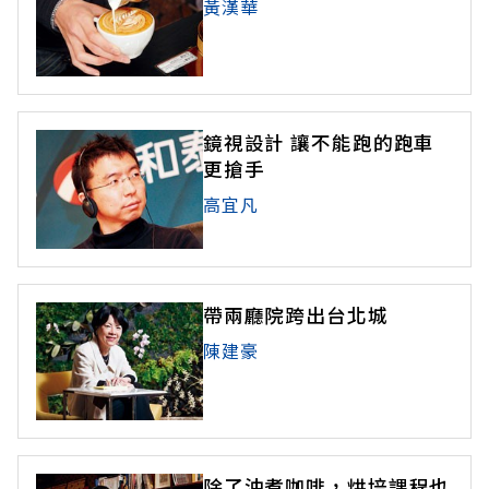
黃漢華
鏡視設計 讓不能跑的跑車
更搶手
高宜凡
帶兩廳院跨出台北城
陳建豪
除了沖煮咖啡，烘培課程也