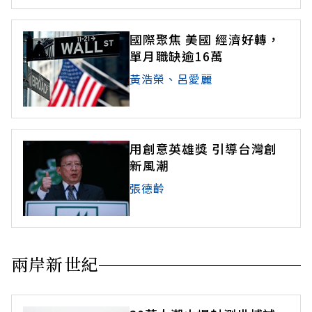
國際聚焦 美國 經濟好轉，
單月職缺逾16萬
黃浩榮、呂愛麗
用創意英雄獎 引導台灣創
新風潮
張德齡
兩岸新世紀