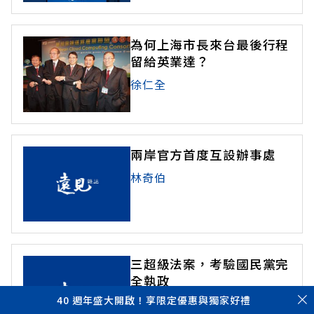
為何上海市長來台最後行程
留給英業達？
徐仁全
兩岸官方首度互設辦事處
林奇伯
三超級法案，考驗國民黨完
全執政
40 週年盛大開啟！享限定優惠與獨家好禮
林奇伯