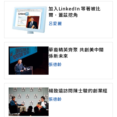
加入LinkedIn 等著被比
爾．蓋茲挖角
呂愛麗
華裔精英齊聚 共創美中關
係新未來
張德齡
楊致遠訪問陳士駿的創業經
張德齡