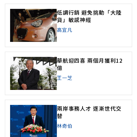
低調行銷 避免挑動「大陸
貨」敏感神經
高宜凡
華航迎四喜 兩個月獲利12
億
王一芝
兩岸事務人才 逐漸世代交
替
林奇伯