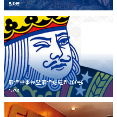
呂愛麗
最佳董事長暨最佳總經理100強
彭漣漪