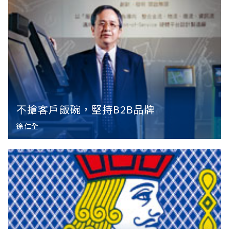
不搶客戶飯碗，堅持B2B品牌
徐仁全