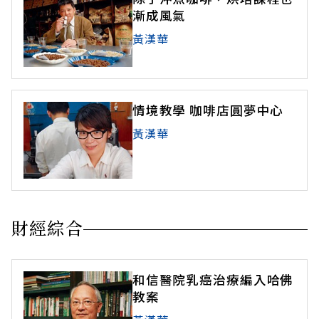
漸成風氣
黃漢華
情境教學 咖啡店圓夢中心
黃漢華
財經綜合
和信醫院乳癌治療編入哈佛
教案