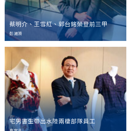
蔡明介、王雪紅、郭台銘榮登前三甲
彭漣漪
宅男書生帶出水陸兩棲部隊員工
高宜凡