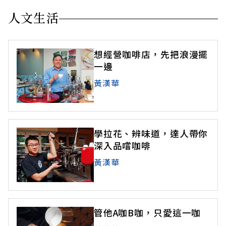
人文生活
想經營咖啡店，先把浪漫擺
一邊
黃漢華
學拉花、辨味道，達人帶你
深入品嚐咖啡
黃漢華
管他A咖B咖，只愛這一咖