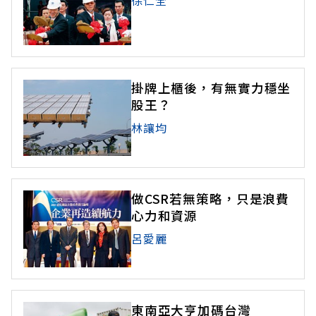
徐仁全
掛牌上櫃後，有無實力穩坐
股王？
林讓均
做CSR若無策略，只是浪費
心力和資源
呂愛麗
東南亞大亨加碼台灣