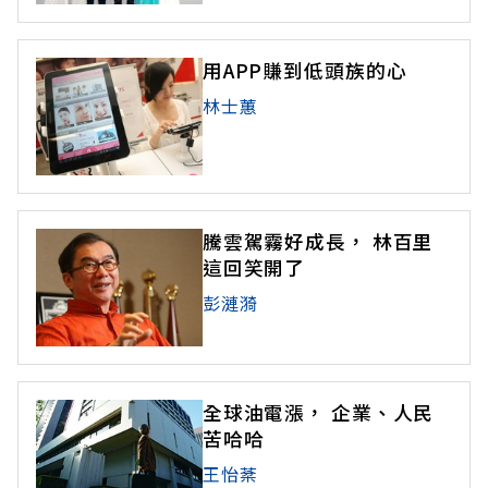
用APP賺到低頭族的心
林士蕙
騰雲駕霧好成長， 林百里
這回笑開了
彭漣漪
全球油電漲， 企業、人民
苦哈哈
王怡棻