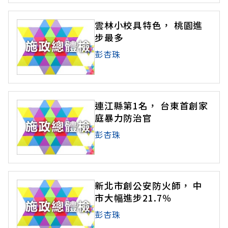
或電動車，每輛補助25萬，並配合行政院推動電子
公文，線上簽核比例為75％，提前達成今年底減紙
雲林小校具特色， 桃園進
30％的目標。 宜
步最多
彭杏珠
連江縣第1名， 台東首創家
庭暴力防治官
彭杏珠
新北市創公安防火師， 中
市大幅進步21.7％
彭杏珠