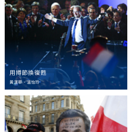
在去年因
用撙節換復甦
黃漢華、溫怡玲