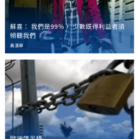
蘇喜： 我們是99％， 少數既得利益者須
傾聽我們
黃漢華
歐洲啓示錄