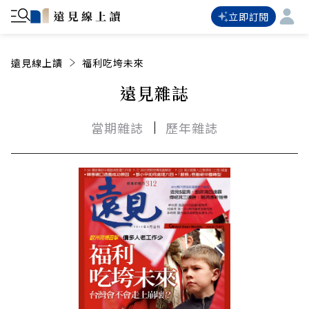
立即訂閱
遠見線上讀
福利吃垮未來
遠見雜誌
當期雜誌
歷年雜誌