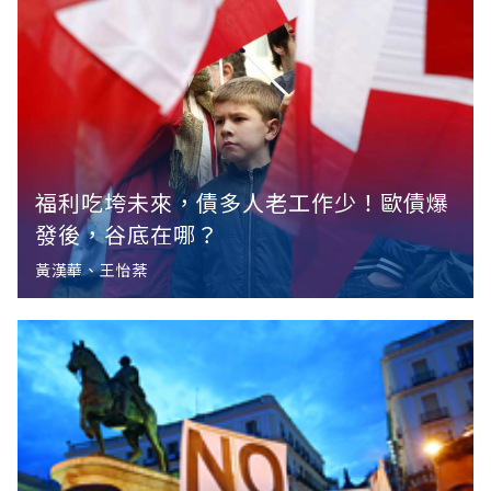
福利吃垮未來，債多人老工作少！歐債爆
發後，谷底在哪？
黃漢華、王怡棻