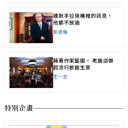
連對手垃圾桶裡的訊息，
他都不放過
彭杏珠
藉著作家藍圖， 老飯店做
起流行旅館生意
王一芝
特別企畫