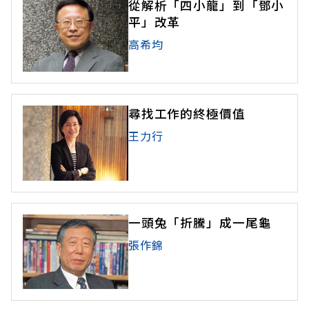
從解析「四小龍」到「鄧小
平」改革
高希均
尋找工作的終極價值
王力行
一頭兔「折騰」成一尾龜
張作錦