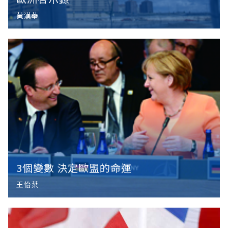
黃漢華
3個變數 決定歐盟的命運
王怡棻