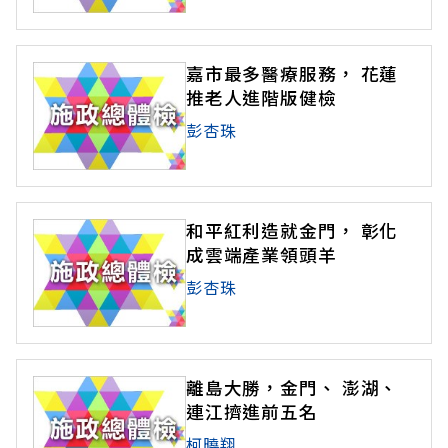
嘉市最多醫療服務， 花蓮
推老人進階版健檢
彭杏珠
和平紅利造就金門， 彰化
成雲端產業領頭羊
彭杏珠
離島大勝，金門、 澎湖、
連江擠進前五名
柯曉翔