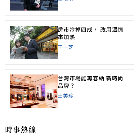
房市冷掉四成， 改用溫情
來加熱
王一芝
台灣市場能再容納 新時尚
品牌？
王美珍
時事熱線