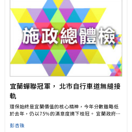
宜蘭蟬聯冠軍， 北市自行車道無縫接
軌
環保始終是宜蘭價值的核心精神，今年分數雖略低
於去年，仍以75％的滿意度摘下桂冠。 宜蘭政府帶
頭做，嘉市工業用電省650多萬度 高民調分數是因
彭杏珠
為縣政府帶頭做，公務機關只要購買油電混合系統