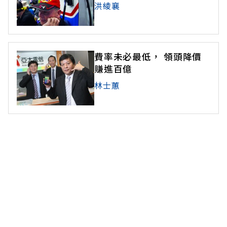
洪綾襄
費率未必最低， 領頭降價
賺進百億
林士蕙