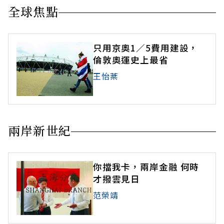
全球焦點
只用京奧1／5費用建設，
倫敦奧運史上最省
王怡棻
兩岸新世紀
你擋我卡，兩岸金融 何時
才撥雲見日
范榮靖