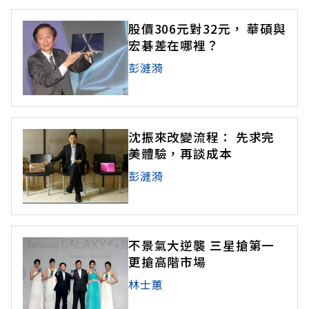
股價306元對32元， 華碩與
宏碁差在哪裡？
彭漣漪
沈振來改變流程： 先求完
美體驗，再談成本
彭漣漪
不景氣大逆襲 三星搶第一
更搶高階市場
林士蕙