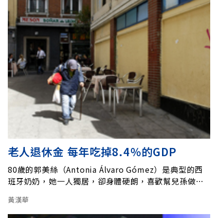
老人退休金 每年吃掉8.4％的GDP
80歲的郭美絲（Antonia Álvaro Gómez）是典型的西
班牙奶奶，她一人獨居，卻身體硬朗，喜歡幫兒孫做
飯，還會裁縫，孫女今年5月結婚，她就是穿著自己做的
黃漢華
衣服，參加盛會。 20年前，丈夫過世，她過了幾年傷心
日子。後來，交了個男朋友，兩人一起看山看海，男友