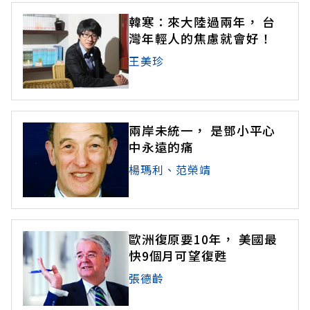
韓寒：來大陸過兩年， 台
灣年輕人的焦慮就會好！
王美珍
兩岸未統一， 是鄧小平心
中永遠的痛
楊瑪利、范榮靖
歐洲復原要10年， 美國最
快9個月可望復甦
張德齡