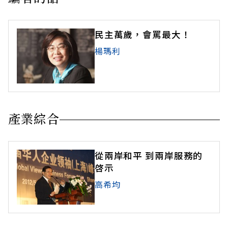
民主萬歲，會罵最大！
楊瑪利
產業綜合
從兩岸和平 到兩岸服務的
啓示
高希均