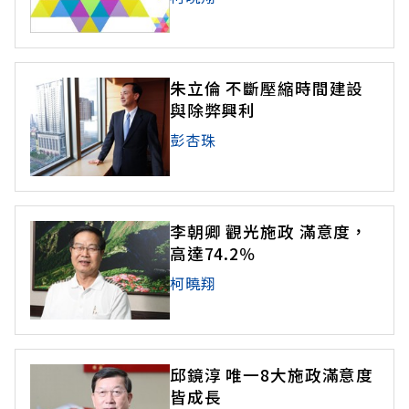
朱立倫 不斷壓縮時間建設
與除弊興利
彭杏珠
李朝卿 觀光施政 滿意度，
高達74.2％
柯曉翔
邱鏡淳 唯一8大施政滿意度
皆成長