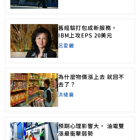
舊經驗打包成新服務，
IBM上攻EPS 20美元
呂愛麗
為什麼物價漲上去 就回不
去了？
洪綾襄
預期心理影響大， 油電雙
漲最衝擊弱勢