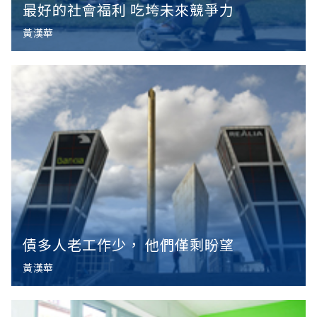
最好的社會福利 吃垮未來競爭力
黃漢華
債多人老工作少， 他們僅剩盼望
黃漢華