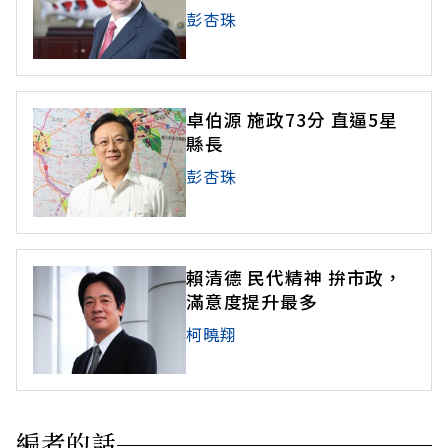
彭杏珠
卓伯源 施政73分 直逼5星
縣長
彭杏珠
賴清德 民代精神 拚市政，
滿意度提升最多
柯曉翔
編者的話