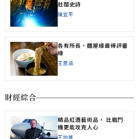
壯闊史詩
陳宜平
各有所長，麵屋緣最得評審
緣
王思涵
財經綜合
精品紅酒藝術品， 比戰鬥
機更能攻克人心
王怡棻