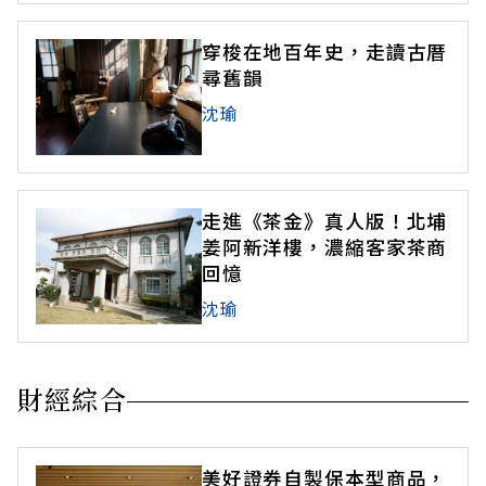
穿梭在地百年史，走讀古厝
尋舊韻
沈瑜
走進《茶金》真人版！北埔
姜阿新洋樓，濃縮客家茶商
回憶
沈瑜
財經綜合
美好證券自製保本型商品，