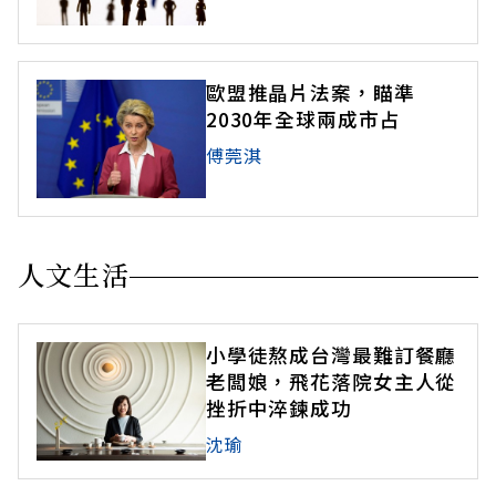
歐盟推晶片法案，瞄準
2030年全球兩成市占
傅莞淇
人文生活
小學徒熬成台灣最難訂餐廳
老闆娘，飛花落院女主人從
挫折中淬鍊成功
沈瑜