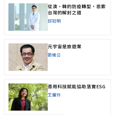
從澳、韓的防疫轉型，思索
台灣的解封之道
邱冠明
元宇宙是旅遊業
劉維公
善用科技賦能協助落實ESG
王儷玲