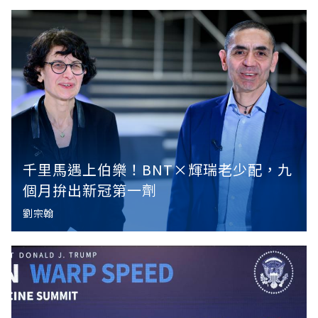
千里馬遇上伯樂！BNT×輝瑞老少配，九
個月拚出新冠第一劑
劉宗翰