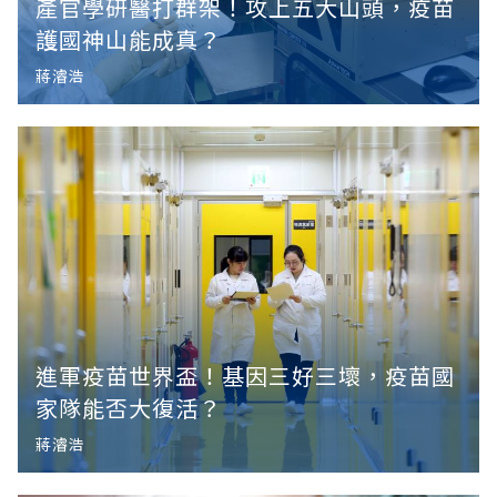
產官學研醫打群架！攻上五大山頭，疫苗
護國神山能成真？
蔣濬浩
進軍疫苗世界盃！基因三好三壞，疫苗國
家隊能否大復活？
蔣濬浩