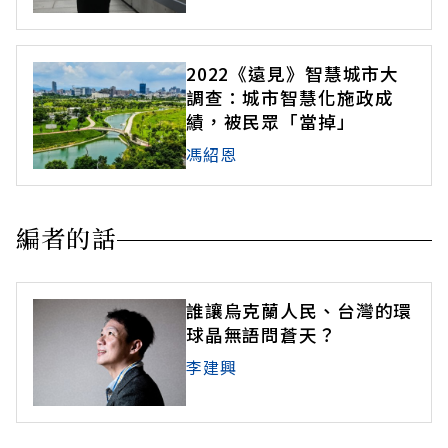
2022《遠見》智慧城市大
調查：城市智慧化施政成
績，被民眾「當掉」
馮紹恩
編者的話
誰讓烏克蘭人民、台灣的環
球晶無語問蒼天？
李建興