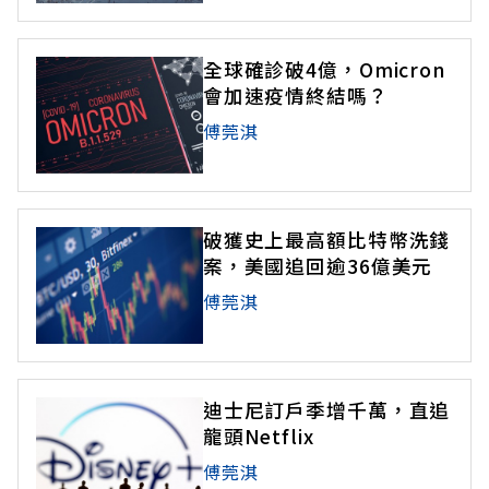
全球確診破4億，Omicron
會加速疫情終結嗎？
傅莞淇
破獲史上最高額比特幣洗錢
案，美國追回逾36億美元
傅莞淇
迪士尼訂戶季增千萬，直追
龍頭Netflix
傅莞淇