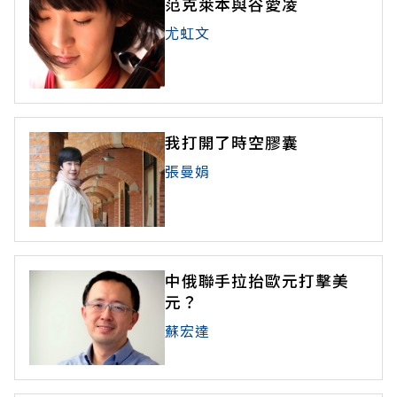
范克萊本與谷愛凌
尤虹文
我打開了時空膠囊
張曼娟
中俄聯手拉抬歐元打擊美
元？
蘇宏達