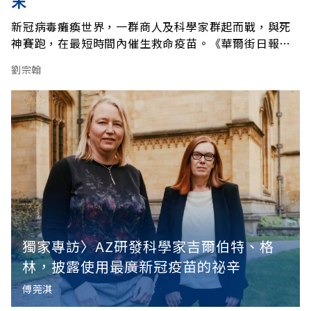
末
新冠病毒癱瘓世界，一群商人及科學家群起而戰，與死
神賽跑，在最短時間內催生救命疫苗。《華爾街日報》
調查記者祖克曼把這段驚心動魄的過程寫成故事，藉此
劉宗翰
解構全球「疫苗商戰」背後的重大意義！
獨家專訪〉AZ研發科學家吉爾伯特、格
林，披露使用最廣新冠疫苗的祕辛
傅莞淇