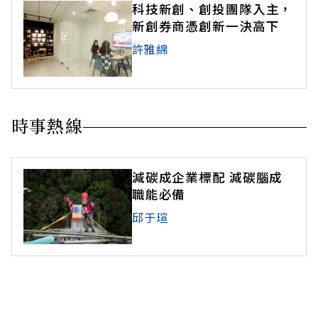
科技新創、創投團隊入主，
新創券商憑創新一決高下
許雅綿
時事熱線
減碳成企業標配 減碳腦成
職能必備
邱于瑄