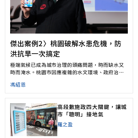
傑出案例2〉桃園破解水患危機，防
洪抗旱一次搞定
極端氣候已成為城市治理的頭痛問題，時而缺水又
時而淹水。桃園市因應複雜的水文環境、政府治理
跟民眾需求，開發出「全流域智慧治理整合決策系
馮紹恩
統」的線上平台。
高段數施政四大關鍵，讓城
市「聰明」接地氣
羅之盈