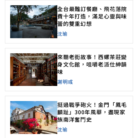
全台最難訂餐廳、飛花落院
費十年打造，滿足心靈與味
蕾的雙重幻想
沈瑜
來聽老街故事！西螺茶莊變
身文化館，咀嚼老派仕紳韻
味
謝明彧
挺過戰爭砲火！金門「鳳毛
麟趾」300年風華，盡現家
族南洋奮鬥史
沈瑜