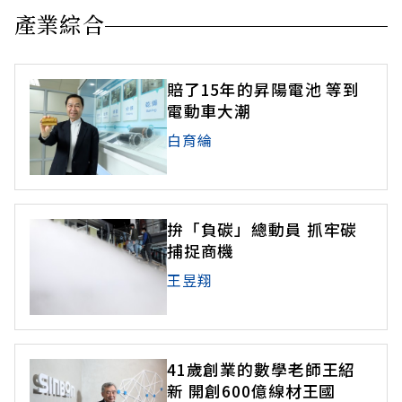
產業綜合
賠了15年的昇陽電池 等到
電動車大潮
白育綸
拚「負碳」總動員 抓牢碳
捕捉商機
王昱翔
41歲創業的數學老師王紹
新 開創600億線材王國