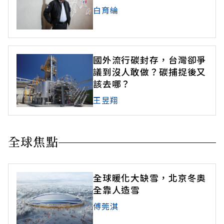
白育綸
國外流行碳封存，台灣卻爭
議到沒人敢做？碳捕捉後又
該去哪？
王昱翔
全球焦點
全球暖化大缺雪，北京冬奧
全靠人造雪
傅莞淇