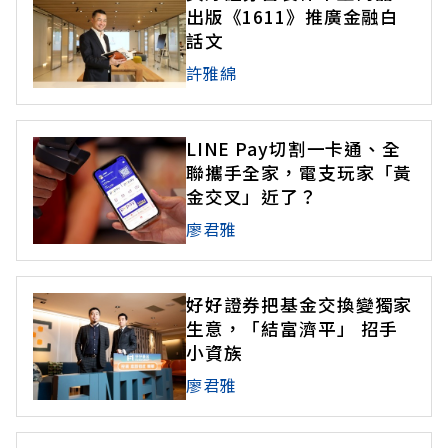
出版《1611》推廣金融白
話文
許雅綿
LINE Pay切割一卡通、全
聯攜手全家，電支玩家「黃
金交叉」近了？
廖君雅
好好證券把基金交換變獨家
生意，「結富濟平」 招手
小資族
廖君雅