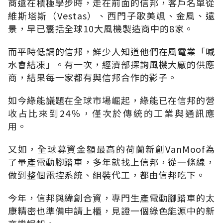
商還在積極學步時，走在前面的信邦，客戶名單從
維斯塔斯（Vestas）、西門子歌美颯、金風、遠
景，早已囊括全球10大風機製造商中的8家。
而平時低調的信邦，鮮少人知道他們在風電業「喊
水會結凍」。有一次，經濟部探詢風機大廠的供應
商，結果每一家都有與信邦合作的影子。
如今綠能議題在全球市場崛起，綠能已在信邦的營
收占比來到24％，僅次於傳統的工業與通訊應
用。
又如，全球募資金額最高的荷蘭新創VanMoof為
了量產電動腳踏車，多年就找上信邦，從一條線，
做到整個電控系統、組裝代工，都由信邦吃下。
今年，信邦與緯創合資，專門生產電動腳踏車的太
康精密也準備申請上櫃，見證一個綠色能源中的新