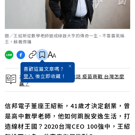
圖／王紹新從數學老師變成線器大亨的傳奇一生，不靠霸氣稱
王。蘇義傑攝
喜歡這篇文章嗎 ?
登入
後立即收藏 !
本文出自 2022 / 3月號雜誌 疫苗商戰 台灣怎麼
贏？
信邦電子董座王紹新，41歲才決定創業，曾
是高中數學老師，他如何跳脫安逸生活，打
造線材王國？2020台灣CEO 100強中，王紹