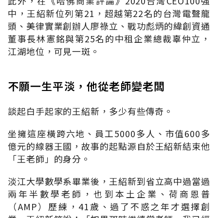
此外，在《哈佛商業評論》2020台灣CEO100強
中，王紹新位列第21，超越第22名的台灣電聲龍
頭、美律實業創辦人廖祿立、戰功彪炳的緯創資通
董事長林憲銘與第25名的中租企業總裁辜仲立，
江湖地位，可見一斑。
不願一生平淡，他從老師變老闆
談起白手起家的王紹新，多少有些傳奇。
坐擁這座橫跨六地、員工5000多人、市值600多
億元的線器王國，故事的起點源自於王紹新結束他
「王老師」的身分。
淡江大學數學系畢業後，王紹新到省立高中過當過
兩年半數學老師，也到本土企業、荷商恩普
（AMP）歷練，41歲、過了不惑之年才選擇創