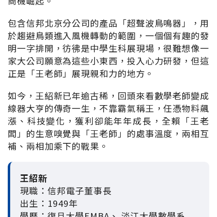
商機崛起。
包含信邦北京分公司的產品「超聲波鳥鳴器」，用
於趨避鳥類進入風機轉動的範圍，一個個有趣的發
明一字排開，彷彿是中學生科展現場，很難想像一
家大公司願意為這些小東西，投入心力研發，但這
正是「王老師」展現親和力的地方。
如今，王紹新已年逾古稀，回頭來看數學老師變成
線器大亨的傳奇一生，不靠霸氣稱王，任憑物料飆
漲、科技變化，獲利卻能年年成長，全賴「王老
闆」的生意嗅覺與「王老師」的處事溫度，兩相互
補、兩相加乘下的戰果。
王紹新
現職：信邦電子董事長
出生：1949年
學歷：復旦大學EMBA、 淡江大學數學系