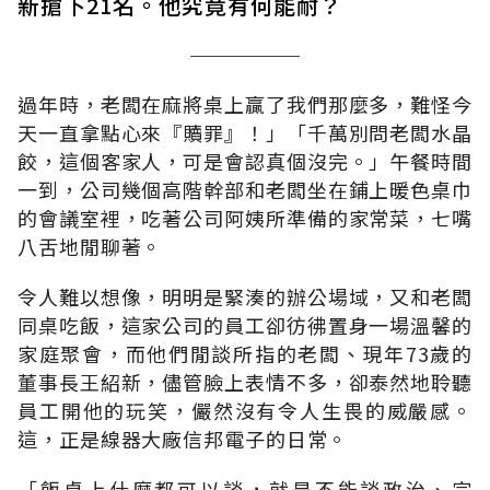
新搶下21名。他究竟有何能耐？
過年時，老闆在麻將桌上贏了我們那麼多，難怪今
天一直拿點心來『贖罪』！」「千萬別問老闆水晶
餃，這個客家人，可是會認真個沒完。」午餐時間
一到，公司幾個高階幹部和老闆坐在鋪上暖色桌巾
的會議室裡，吃著公司阿姨所準備的家常菜，七嘴
八舌地閒聊著。
令人難以想像，明明是緊湊的辦公場域，又和老闆
同桌吃飯，這家公司的員工卻彷彿置身一場溫馨的
家庭聚會，而他們閒談所指的老闆、現年73歲的
董事長王紹新，儘管臉上表情不多，卻泰然地聆聽
員工開他的玩笑，儼然沒有令人生畏的威嚴感。
這，正是線器大廠信邦電子的日常。
「飯桌上什麼都可以談，就是不能談政治、宗