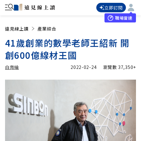
立即訂閱
職場雷達
遠見線上讀
產業綜合
41歲創業的數學老師王紹新 開
創600億線材王國
白育綸
2022-02-24
瀏覽數
37,350+
加入追蹤
白育綸