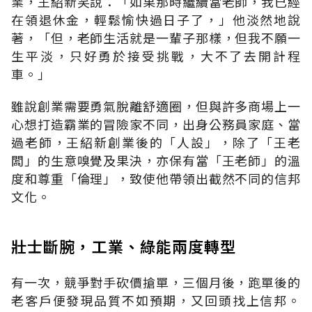
業，王紹新笑說：「如果那時繼續當老師，我已經
在領退休金，輕鬆愉快過日子了，」他淡然地說
著，「但，老師生活就是一輩子那樣，但我不願一
生平淡，只好勇於接受挑戰，大不了去開計程
車。」
雖說創業需要勇氣脫離舒適圈，但與許多商場上一
心想打造霸業的冒險家不同，出身公務員家庭、當
過老師，王紹新創業後的「人設」，除了「王老
闆」的生意嗅覺及果決，亦保有當「王老師」的溫
度和尊重「倫理」，致使他帶領出截然不同的信邦
文化。
壯士斷腕，工業、綠能兩度轉型
有一次，競爭對手砍價搶單，三個月後，跑單後的
老客戶便發現品質不如預期，又回頭找上信邦。