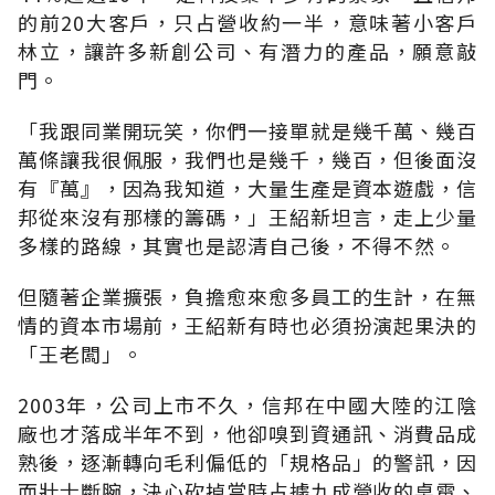
的前20大客戶，只占營收約一半，意味著小客戶
林立，讓許多新創公司、有潛力的產品，願意敲
門。
「我跟同業開玩笑，你們一接單就是幾千萬、幾百
萬條讓我很佩服，我們也是幾千，幾百，但後面沒
有『萬』，因為我知道，大量生產是資本遊戲，信
邦從來沒有那樣的籌碼，」王紹新坦言，走上少量
多樣的路線，其實也是認清自己後，不得不然。
但隨著企業擴張，負擔愈來愈多員工的生計，在無
情的資本市場前，王紹新有時也必須扮演起果決的
「王老闆」。
2003年，公司上市不久，信邦在中國大陸的江陰
廠也才落成半年不到，他卻嗅到資通訊、消費品成
熟後，逐漸轉向毛利偏低的「規格品」的警訊，因
而壯士斷腕，決心砍掉當時占據九成營收的桌電、