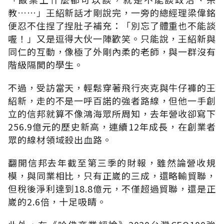
教……」王紹新話才剛說完，一旁的總經理梁偉銘
便忍不住捏了捏肚子補充：「別忘了體重也不能談
喔！」又是逗得大伙一陣歡笑。只能說，王紹新與
同仁的互動，像極了外剛內柔的老師，與一群沒有
階級隔閡的學生。
不過，受訪當天，輕鬆穿著飛行夾克與牛仔褲的王
紹新，走的不是一呼百諾的強者路線，但他一手創
立的信邦就算不像鴻海眾所周知，去年營收卻寫下
256.9億元的歷史新高，連續12年成長，在創業者
眾的線材領域殺出血路。
翻開信邦去年截至第三季的財報，雖然論營收規
模，與同業相比，只有正崴的三成，還略輸貿聯，
但稅後淨利達到18.8億元，不僅超過貿聯，還是正
崴的2.6倍，十足吸睛。