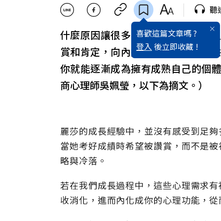
聽
喜歡這篇文章嗎 ?
什麼原因讓很多人持續困在討好的
登入
後立即收藏 !
賞和肯定，向內探索自己，與自己
你就能逐漸成為擁有成熟自己的個
商心理師吳姵瑩，以下為摘文。）
麗莎的成長經驗中，並沒有感受到足夠
當她考好成績時希望被讚賞，而不是被
略與冷落。
若在我們成長過程中，這些心理需求有
收消化，進而內化成你的心理功能，從