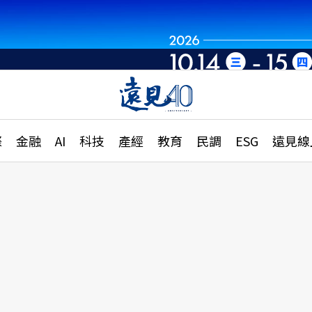
章
特輯
文章
大學升學、職涯攻略
遠
際
金融
AI
科技
產經
教育
民調
ESG
遠見線
國際
更
縣市施政調查全解析
金融
單
民調
產經
電
好享生活
獨
專欄