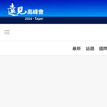
文
最新
最新
話題
國
雜誌目錄
活動
話題
AI
學堂
專題報導
科技
教育
遠見ON AIR
影音
合作