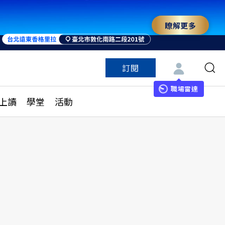
瞭解更多
訂閱
特色頻道
訂閱
見線上讀
ESG遠見
職場雷達
上讀
學堂
活動
多訂閱方案
城市學
刊購買
健康遠見
子報訂閱
華人精英論壇
享知識包
領導影響力學院