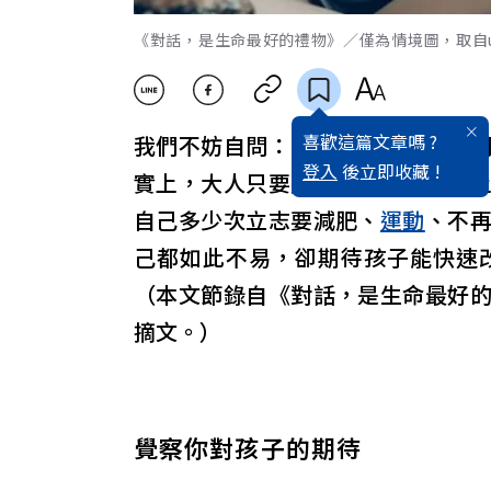
《對話，是生命最好的禮物》／僅為情境圖，取自uns
喜歡這篇文章嗎 ?
我們不妨自問：「我們有給孩子時
登入
後立即收藏 !
實上，大人只要將注意力從孩子身
自己多少次立志要減肥、
運動
、不
己都如此不易，卻期待孩子能快速
（本文節錄自《對話，是生命最好
摘文。）
覺察你對孩子的期待