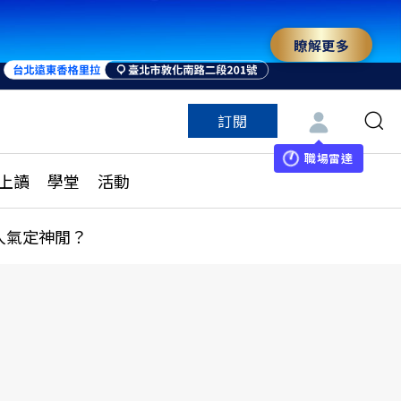
瞭解更多
訂閱
特色頻道
訂閱
見線上讀
ESG遠見
職場雷達
上讀
學堂
活動
多訂閱方案
城市學
刊購買
健康遠見
人氣定神閒？
子報訂閱
華人精英論壇
享知識包
領導影響力學院