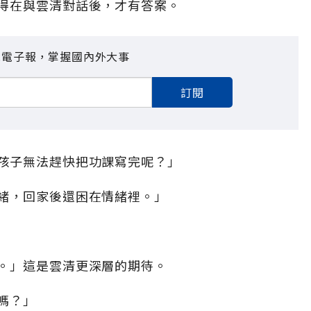
得在與雲清對話後，才有答案。
見電子報，掌握國內外大事
訂閱
孩子無法趕快把功課寫完呢？」
緒，回家後還困在情緒裡。」
。」這是雲清更深層的期待。
嗎？」