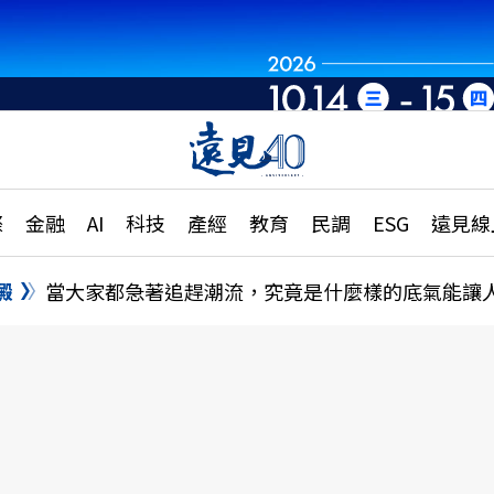
章
特輯
文章
大學升學、職涯攻略
遠
際
金融
AI
科技
產經
教育
民調
ESG
遠見線
國際
更
縣市施政調查全解析
金融
單
民調
澱
當大家都急著追趕潮流，究竟是什麼樣的底氣能讓
產經
電
好享生活
獨
專欄