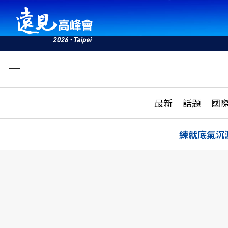
文
最新
最新
話題
國
雜誌目錄
活動
話題
AI
練就底氣沉
學堂
專題報導
科技
教育
遠見ON AIR
影音
合作