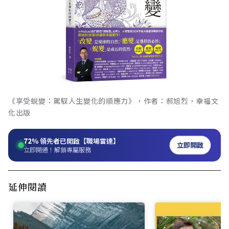
《享受蛻變：駕馭人生變化的順應力》，作者：郝旭烈，幸福文
化出版
72%
領先者已開啟【職場雷達】
立即開啟
立即開通！解鎖專屬服務
延伸閱讀