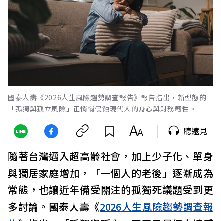
國泰人壽《2026人生風險趨勢調查報告》報告指出，新型態的
「孤獨與孤立風險」正悄悄侵蝕現代人的身心與財務韌性。
聽遠見
隨著台灣邁入超高齡社會，加上少子化、單身
與獨居家庭增加，「一個人的老後」逐漸成為
常態，也讓近年備受關注的孤獨死議題受到更
多討論。國泰人壽《
2026人生風險趨勢調查報