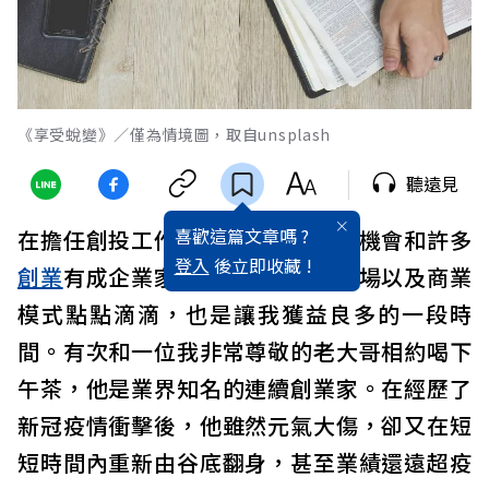
《享受蛻變》／僅為情境圖，取自unsplash
聽遠見
喜歡這篇文章嗎 ?
在擔任創投工作的時期，常常會有機會和許多
登入
後立即收藏 !
創業
有成企業家一起聚餐，分享市場以及商業
模式點點滴滴，也是讓我獲益良多的一段時
間。有次和一位我非常尊敬的老大哥相約喝下
午茶，他是業界知名的連續創業家。在經歷了
新冠疫情衝擊後，他雖然元氣大傷，卻又在短
短時間內重新由谷底翻身，甚至業績還遠超疫