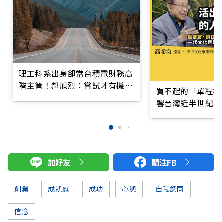
理工科系出身卻當台積電財務高
階主管！郝旭烈：嘗試才有機會
買不起的「單程機
「成為」
響台灣近半世紀思
加好友
關注FB
創業
成就感
成功
心態
自我認同
信念