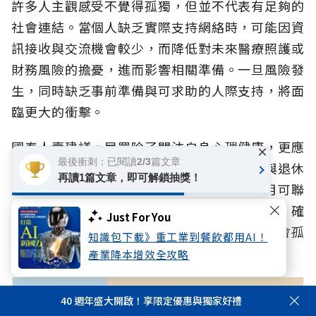
許多人主觀感受不覺得孤獨，但並不代表有足夠的
社會連結。當個人缺乏實際支持網絡時，可能因資
訊接收與交流機會較少，而降低對未來醫療照護或
財務風險的擔憂，進而影響相關準備。一旦風險發
生，同時缺乏事前準備與可求助的人際支持，將面
臨更大的衝擊。
國泰人壽建議，民眾除了關注自身心理健康，更應
×
最後衝刺：已閱讀2/3篇文章
將「檢視社會網絡」視為與健康檢查、財務與退休
再讀1篇文章，即可解鎖抽獎！
規劃同等重要的準備任務。透過定期檢視每月可聯
繫的親友人數，以及可自在求助、傾訴的對象，確
Just For You
保風險準備時能獲取足夠資訊、風險來臨時不會孤
知識包下載》重工業到餐飲都用AI！
立無援。
產業降本增效全攻略
40 週年盛大開啟！享限定優惠與獨家好禮