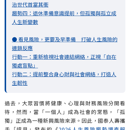
治世代首當其衝
趨勢四：退休準備意識提前，但孤獨與孤立成
人生新變數
● 看見風險，更要及早準備 打破人生風險的
連鎖反應
行動一：重新檢視社會連結網絡，正視「自在
獨處盲點」
行動二：提前整合身心財與社會網絡，打造人
生韌性
過去，大眾習慣將健康、心理與財務風險分開看
待，然而，當「一個人」成為社會的常態，「孤
獨」正成為一種新興風險來源。因此，國泰人壽攜
手「遠見」發布的《
2026人生風險趨勢調查報