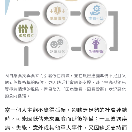
因自身孤獨與孤立而引發低估風險，並在風險應變準備不足且又
遇到危機衝擊的時候，更因缺乏社會網絡支撐，甚至提高孤獨死
等極端情境的風險，極易陷入「因病致貧、因貧致鬱」狀況惡化
的負向循環。
當一個人主觀不覺得孤獨，卻缺乏足夠的社會連結
時，可能因低估未來風險而延後準備；一旦遭遇疾
病、失能、意外或其他重大事件，又因缺乏支持而