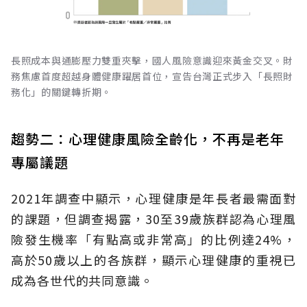
長照成本與通膨壓力雙重夾擊，國人風險意識迎來黃金交叉。財
務焦慮首度超越身體健康躍居首位，宣告台灣正式步入「長照財
務化」的關鍵轉折期。
趨勢二：心理健康風險全齡化，不再是老年
專屬議題
2021年調查中顯示，心理健康是年長者最需面對
的課題，但調查揭露，30至39歲族群認為心理風
險發生機率「有點高或非常高」的比例達24%，
高於50歲以上的各族群，顯示心理健康的重視已
成為各世代的共同意識。