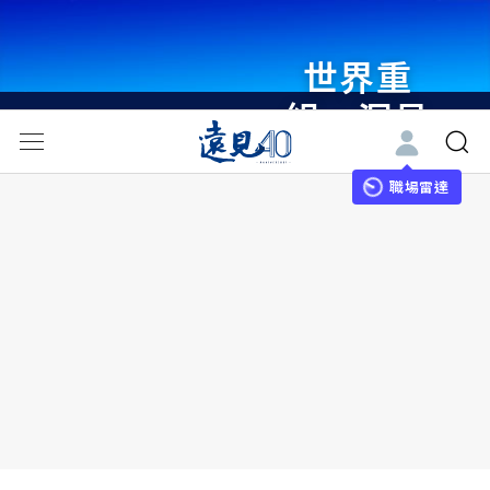
世界重
組・洞見
未來 與
世界領袖
職場雷達
同行