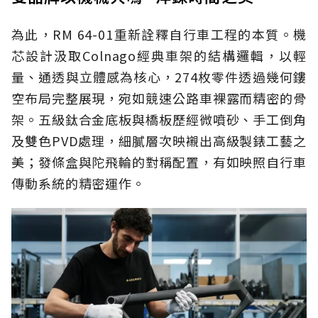
為此，RM 64-01重新詮釋自行車工程的本質。機
芯設計汲取Colnago經典車架的結構邏輯，以輕
量、通透與立體感為核心，274枚零件透過幾何鏤
空布局完整展現，宛如競速公路車裸露而精密的骨
架。五級鈦合金底板與橋板歷經微噴砂、手工倒角
及雙色PVD處理，細膩層次映襯出高級製錶工藝之
美；發條盒與陀飛輪的對稱配置，有如映照自行車
傳動系統的精密運作。