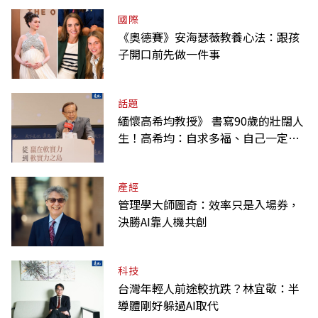
國際
《奧德賽》安海瑟薇教養心法：跟孩
子開口前先做一件事
話題
緬懷高希均教授》 書寫90歲的壯闊人
生！高希均：自求多福、自己一定要
爭氣
產經
管理學大師圖奇：效率只是入場券，
決勝AI靠人機共創
科技
台灣年輕人前途較抗跌？林宜敬：半
導體剛好躲過AI取代