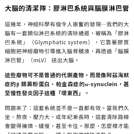
大腦的清潔隊：膠淋巴系統與腦膜淋巴管
這幾年，神經科學有個令人振奮的發現—我們的大
腦有一套類似淋巴系統的清除通道，被稱為「膠淋
巴系統」（Glymphatic system），它靠著膠質
細胞把神經廢物引導進入腦脊髓液，再透過「腦膜
淋巴管」（mLV） 送出大腦。
這些廢物可不是普通的代謝產物，而是像阿茲海默
症的β 類澱粉蛋白、帕金森症的α-synuclein，甚
至慢性發炎因子這種「壞東西」。
問題來了：這套系統並不是一直都有效。當我們久
坐、熬夜、壓力大，或年紀漸長時，這套清除路線
會變得擁擠、緩慢，甚至卡住。那麼，怎麼樣才能