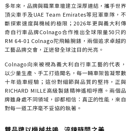
多年來，品牌與職業車壇建立深厚連結，攜手世界
頂尖車手及UAE Team Emirates等冠軍車隊，不
斷探索速度與機械的極限；2026年更與義大利傳
奇自行車品牌Colnago合作推出全球限量50只的
RM 64-01 Colnago陀飛輪腕錶，兩個追求卓越的
工藝品牌交會，正迸發全球注目的光亮。
Colnago向來被視為義大利自行車工藝的代表，
以少量生產、手工打造聞名，每一輛車架皆凝聚數
十年造車經驗；這份對細節與品質的堅持，正與
RICHARD MILLE高級製錶精神遙相呼應。兩個品
牌雖身處不同領域，卻都相信：真正的性能，來自
對每一道工序毫不妥協的執著。
雙品牌以機械共鳴 淬鍊時間之美