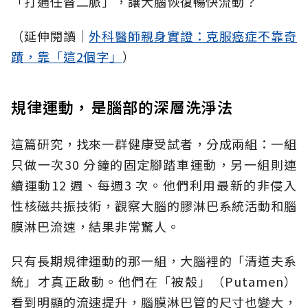
「打通任督二脈」，讓大腦恢復暢快流動？
（延伸閱讀│
外科醫師親身實證：克服癌症不靠奇
蹟，靠「這2個字」
）
規律運動，是腦部的深層洗淨法
這篇研究，找來一群健康受試者，分成兩組：一組
只做一次30 分鐘的固定腳踏車運動，另一組則連
續運動12 週、每週3 次。他們利用最新的非侵入
性核磁共振技術，觀察大腦的膠淋巴系統活動和腦
膜淋巴流速，結果非常驚人。
只有長期規律運動的那一組，大腦裡的「清道夫系
統」才真正啟動。他們在「被殼」（Putamen）
看到明顯的流速提升，腦膜淋巴管的尺寸也變大，