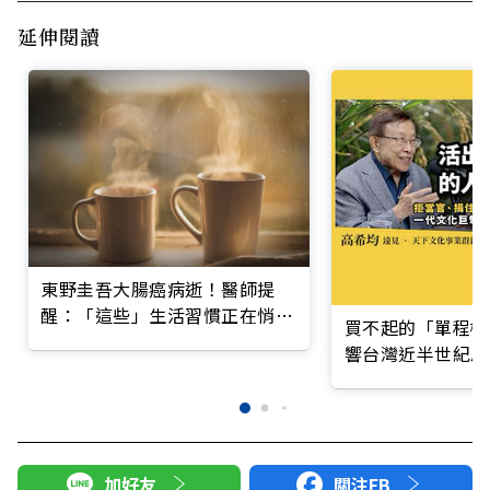
延伸閱讀
東野圭吾大腸癌病逝！醫師提
醒：「這些」生活習慣正在悄悄
買不起的「單程機
養出癌症
響台灣近半世紀思
加好友
關注FB