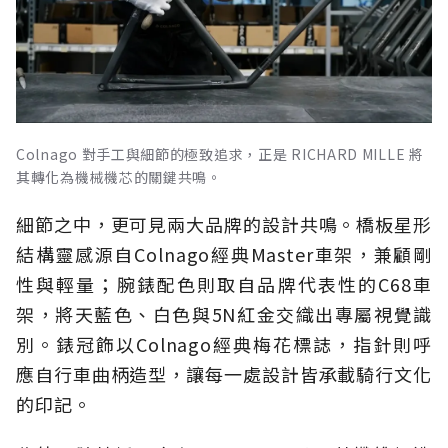
Colnago 對手工與細節的極致追求，正是 RICHARD MILLE 將
其轉化為機械機芯的關鍵共鳴。
細節之中，更可見兩大品牌的設計共鳴。橋板星形
結構靈感源自Colnago經典Master車架，兼顧剛
性與輕量；腕錶配色則取自品牌代表性的C68車
架，將天藍色、白色與5N紅金交織出專屬視覺識
別。錶冠飾以Colnago經典梅花標誌，指針則呼
應自行車曲柄造型，讓每一處設計皆承載騎行文化
的印記。