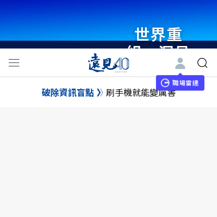
世界重
組・洞見
未來 與
世界領袖
職場雷達
破除資訊盲點
刷手機就能變厲害
同行