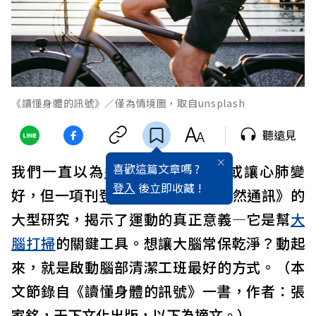
《讀懂身體的訊號》／僅為情境圖，取自unsplash
聽遠見
喜歡這篇文章嗎 ?
我們一直以為
運動
只是為了減肥或讓心肺變
登入
後立即收藏 !
好，但一項刊登於2025 年4 月《自然通訊》的
大型研究，揭示了運動的真正意義—它是幫
大
腦
打掃
的關鍵工具。想讓大腦常保乾淨？動起
來，就是啟動腦部清潔工班最好的方式。（本
文節錄自《讀懂身體的訊號》一書，作者：張
家銘，天下文化出版，以下為摘文。）