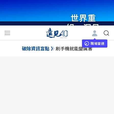
世界重
組・洞見
未來 與
世界領袖
職場雷達
破除資訊盲點
刷手機就能變厲害
同行