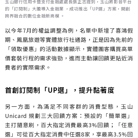
玉山銀行信用卡暨支付金融處處長張正志提到，玉山將影音平台
的「訂閱制」大膽導入金融業 ，成功推出「UP選」方案，開創
跨界融合的數位金融新商模 。
以今年7月的權益調整為例，名單中新增了喜鴻假
期、鳳凰旅遊等實體旅行社通路，正是因為先前的
「領取優惠」的活動數據顯示，實體團客購買高單
價套裝行程的需求強勁，進而主動讓回饋更貼近消
費者的實際需求。
首創訂閱制「UP選」，提升黏著度
另一方面，為滿足不同客群的消費型態，玉山
Unicard 規劃三大回饋方案：預設的「簡單選」
主打隨意刷，百大指定消費最高3%回饋；「任意
選」可從百大指定消費中任選8家，享最高3.5%回