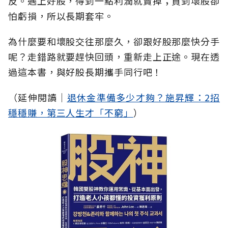
反。遇上好股，得到一點利潤就賣掉；買到壞股卻
怕虧損，所以長期套牢。
為什麼要和壞股交往那麼久，卻跟好股那麼快分手
呢？走錯路就要趕快回頭，重新走上正途。現在透
過這本書，與好股長期攜手同行吧！
（延伸閱讀│
退休金準備多少才夠？施昇輝：2招
穩穩賺，第三人生才「不窮」
）