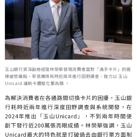
玉山銀行資深副總經理林榮華發現消費者面對「滿手卡片」的選
擇疲勞痛點，率領團隊耗時近兩年進行田野調查，致力以 玉山
Unicard 讓刷卡體驗化繁為簡 。
為解決消費者在各通路間切換卡片的困擾，玉山銀
行耗時近兩年進行深度田野調查與系統開發，在
2024年推出「玉山Unicard」，不到兩年時間便
創下發行近200萬張亮眼成績。林榮華強調，玉山
Unicard最大的特色就是打破過去由銀行單方面制