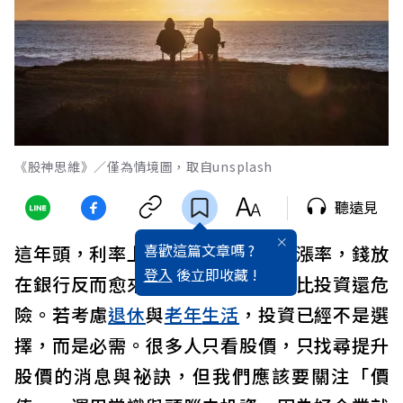
《股神思維》／僅為情境圖，取自unsplash
聽遠見
喜歡這篇文章嗎 ?
這年頭，利率上漲率跟不上物價上漲率，錢放
登入
後立即收藏 !
在銀行反而愈來愈少，所以不
投資
比投資還危
險。若考慮
退休
與
老年
生活
，投資已經不是選
擇，而是必需。很多人只看股價，只找尋提升
股價的消息與祕訣，但我們應該要關注「價