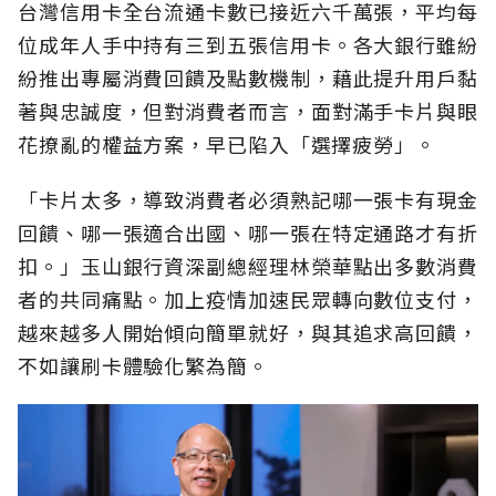
台灣信用卡全台流通卡數已接近六千萬張，平均每
位成年人手中持有三到五張信用卡。各大銀行雖紛
紛推出專屬消費回饋及點數機制，藉此提升用戶黏
著與忠誠度，但對消費者而言，面對滿手卡片與眼
花撩亂的權益方案，早已陷入「選擇疲勞」。
「卡片太多，導致消費者必須熟記哪一張卡有現金
回饋、哪一張適合出國、哪一張在特定通路才有折
扣。」玉山銀行資深副總經理林榮華點出多數消費
者的共同痛點。加上疫情加速民眾轉向數位支付，
越來越多人開始傾向簡單就好，與其追求高回饋，
不如讓刷卡體驗化繁為簡。