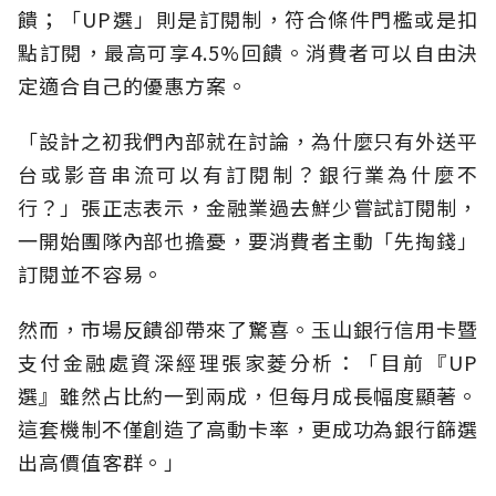
饋；「UP選」則是訂閱制，符合條件門檻或是扣
點訂閱，最高可享4.5%回饋。消費者可以自由決
定適合自己的優惠方案。
「設計之初我們內部就在討論，為什麼只有外送平
台或影音串流可以有訂閱制？銀行業為什麼不
行？」張正志表示，金融業過去鮮少嘗試訂閱制，
一開始團隊內部也擔憂，要消費者主動「先掏錢」
訂閱並不容易。
然而，市場反饋卻帶來了驚喜。玉山銀行信用卡暨
支付金融處資深經理張家菱分析：「目前『UP
選』雖然占比約一到兩成，但每月成長幅度顯著。
這套機制不僅創造了高動卡率，更成功為銀行篩選
出高價值客群。」