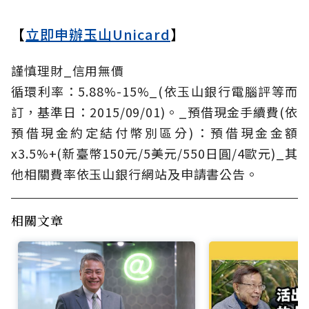
【
立即申辦玉山Unicard
】
謹慎理財_信用無價
循環利率：5.88%-15%_(依玉山銀行電腦評等而
訂，基準日：2015/09/01)。_預借現金手續費(依
預借現金約定結付幣別區分)：預借現金金額
x3.5%+(新臺幣150元/5美元/550日圓/4歐元)_其
他相關費率依玉山銀行網站及申請書公告。
相關文章