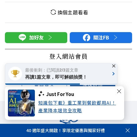
換個主題看看
加好友
關注FB
登入網站會員
×
享受更多個人化的會員服務
最後衝刺：已閱讀2/3篇文章
再讀1篇文章，即可解鎖抽獎！
快速註冊
會員登入
Just For You
知識包下載》重工業到餐飲都用AI！
產業降本增效全攻略
40 週年盛大開啟！享限定優惠與獨家好禮
遠見雜誌
哈佛商業評論
天下文化