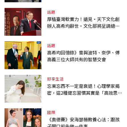
話題
厚植臺灣軟實力！遠見‧天下文化創
辦人高希均辭世，文化部將呈請總統
明令褒揚
話題
高希均回憶錄》曾與波特、奈伊、傅
高義三位大師共有的智慧交會
好享生活
忘東忘西不一定是衰退！心理學家揭
密，這2種健忘習慣其實是「高效思
考」的表現
國際
《奧德賽》安海瑟薇教養心法：跟孩
子開口前先做一件事