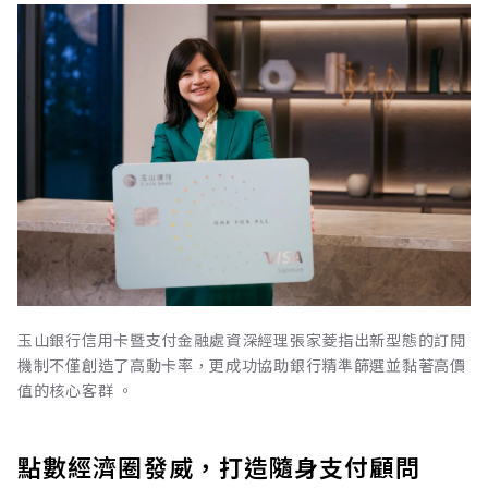
玉山銀行信用卡暨支付金融處資深經理張家菱指出新型態的訂閱
機制不僅創造了高動卡率，更成功協助銀行精準篩選並黏著高價
值的核心客群 。
點數經濟圈發威，打造隨身支付顧問