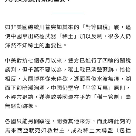
如非美國總統川普突如其來的「對等關稅」戰，逼
使中國拿出終極武器「稀土」加以反制，很多人仍
渾然不知稀土的重要性。
中美對抗七個多月以來，雙方已進行了四輪的關稅
談判，但千萬不要以為，稀土戰已消聲匿跡，恰恰
相反，大國博弈從未停歇。湖面看似水波無痕，湖
面下卻暗潮洶湧。中國仍堅守「平等互惠」原則，
不輕言退讓，遂導致美國最在乎的「稀土管制」毫
無鬆動跡象。
各國只能另闢蹊徑，開發其他來源，而此時此刻的
馬來西亞就宛如救世主，成為稀土大聯盟（包括