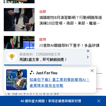
話題
城鎮韌性8月演習斷網？行動網路降速
演練10日登場，南部、東部、離島為
何不用？
國際
川普對AI關鍵原料下重手！多晶矽課
×
徵15％關稅，台灣也適用
最後衝刺：已閱讀2/3篇文章
再讀1篇文章，即可解鎖抽獎！
Just For You
看此文章的人也看了..
知識包下載》重工業到餐飲都用AI！
產業降本增效全攻略
40 週年盛大開啟！享限定優惠與獨家好禮