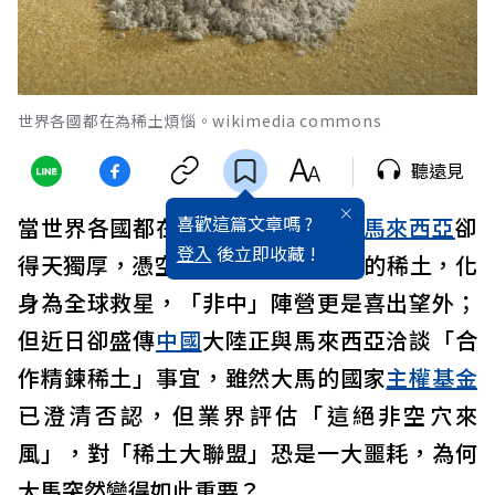
世界各國都在為稀土煩惱。wikimedia commons
聽遠見
喜歡這篇文章嗎 ?
當世界各國都在為
稀土
煩惱之際，
馬來西亞
卻
登入
後立即收藏 !
得天獨厚，憑空從天而降1610萬噸的稀土，化
身為全球救星，「非中」陣營更是喜出望外；
但近日卻盛傳
中國
大陸正與馬來西亞洽談「合
作精鍊稀土」事宜，雖然大馬的國家
主權基金
已澄清否認，但業界評估「這絕非空穴來
風」，對「稀土大聯盟」恐是一大噩耗，為何
大馬突然變得如此重要？