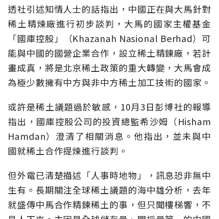
透社引述知情人士的話指出，中國正在與大馬針對
稀土精煉廠進行初步談判，大馬的國家主權基金
「國庫控股」（Khazanah Nasional Berhad）可
能與中國的國營企業合作，設立稀土精鍊廠，若計
畫成真，將是北京稀土政策的重大轉變，大馬會成
為極少數擁有中方與非中方稀土加工技術的國家。
或許是稀土議題過於敏感，10月3日彭博社的報導
指出，國庫控股公司的投資總監希沙姆（Hisham
Hamdan）澄清了相關消息。他指出，並未與中
國就稀土合作提煉進行談判。
但外電已清楚描述「人事時地物」，訊息恐非無中
生有。長期關注全球稀土議題的海中雄分析，去年
就盛傳中馬合作精鍊稀土的事，但只聞樓梯響，不
見人下來。主因是全球儲存量、開採量第一的中國