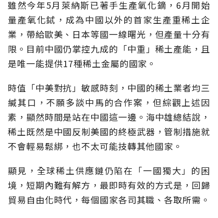
雖然今年5月萊納斯已著手生產氧化鏑，6月開始
量產氧化鋱，成為中國以外的首家生產重稀土企
業，帶給歐美、日本等國一線曙光，但產量十分有
限。目前中國仍掌控九成的「中重」稀土產能，且
是唯一能提供17種稀土金屬的國家。
時值「中美對抗」敏感時刻，中國的稀土業者均三
緘其口，不願多談中馬的合作案，但綜觀上述因
素，顯然時間是站在中國這一邊。海中雄總結說，
稀土既然是中國反制美國的終極武器，管制措施就
不會輕易鬆綁，也不太可能技轉其他國家。
顯見，全球稀土供應鏈仍陷在「一國獨大」的困
境，短期內難有解方，最即時有效的方式是，回歸
貿易自由化時代，每個國家各司其職、各取所需。