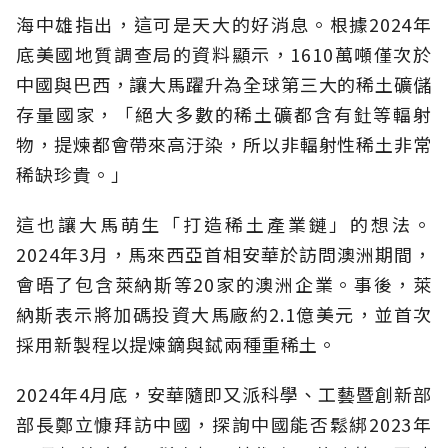
海中雄指出，這可是天大的好消息。根據2024年
底美國地質調查局的資料顯示，1610萬噸僅次於
中國與巴西，讓大馬躍升為全球第三大的稀土礦儲
存量國家，「絕大多數的稀土礦都含有釷等輻射
物，提煉都會帶來高汙染，所以非輻射性稀土非常
稀缺珍貴。」
這也讓大馬萌生「打造稀土產業鏈」的想法。
2024年3月，馬來西亞首相安華於訪問澳洲期間，
會晤了包含萊納斯等20家的澳洲企業。事後，萊
納斯表示將加碼投資大馬廠約2.1億美元，並首次
採用新製程以提煉鏑與鋱兩種重稀土。
2024年4月底，安華隨即又派科學、工藝暨創新部
部長鄭立慷拜訪中國，探詢中國能否鬆綁2023年