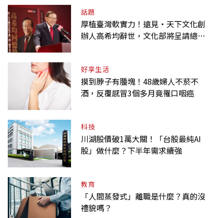
話題
厚植臺灣軟實力！遠見‧天下文化創
辦人高希均辭世，文化部將呈請總統
明令褒揚
好享生活
摸到脖子有腫塊！48歲婦人不菸不
酒，反覆感冒3個多月竟罹口咽癌
科技
川湖股價破1萬大關！「台股最純AI
股」做什麼？下半年需求續強
教育
「人間蒸發式」離職是什麼？真的沒
禮貌嗎？