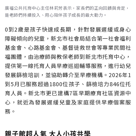
廣福公共托育中心主任林莉芳表示，家長們的正向回饋與肯定，
是老師們持續投入、用心陪伴孩子成長的最大動力。
0到2歲是孩子快速成長期，針對發展遲緩或身心
障礙傾向的兒童，新北市社會局結合第一社會福利
基金會、心路基金會、基督徒救世會等專業民間社
福團體，由治療師與教保老師到新北市托育中心，
提供第一線托育人員早療巡迴輔導服務，進行幼兒
發展篩檢培訓，並協助轉介至早療機構。2026年1
到5月已服務超過1800位孩子、篩檢培力846位托
育人員。新北市更已建構7區早期療育社區資源中
心，就近為發展遲緩兒童及家庭提供早療個案服
務。
親子館超人氣 大人小孩共學