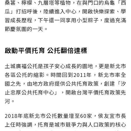
桑葚、檸檬、九層塔等植物，在與門口的烏龜「西
瓜」打招呼後，陸續進入中心，開啟快樂探索、學
習成長歷程，下午還一同享用小型粽子，度過充滿
節慶氛圍的一天。
啟動平價托育 公托翻倍達標
土城廣福公托是孩子安心成長的園地，更是新北市
各區公托的縮影。時間回到2011年，新北市率全
國之先，由地方政府提供公共托育政策，創建「汐
止忠厚公共托育中心」，開啟台灣平價托育政策先
河。
2018年底新北市公托數量增至60家，侯友宜市長
上任時強調，托育是城市競爭力與人口政策的核心