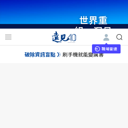
世界重
組・洞見
未來 與
世界領袖
職場雷達
破除資訊盲點
刷手機就能變厲害
同行