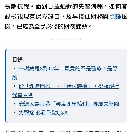
長期抗戰。面對日益逼近的失智海嘯，如何客
觀檢視現有保障缺口，及早接住財務與
照護
風
險，已成為全民必修的財務課題。
目錄
•
一場病程8到12年，最貴的不是醫療，是照
護
•
從「理賠門檻」、「給付時機」，檢視現行
保單盲區
•
安達人壽打造「輕度即早給付」專屬失智險
•
失智症 必看重點Q&A