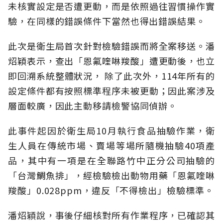
未核實設定是否遭更動，而是依照過往習慣操作實
驗，在同樣的錯誤條件下當然也得出錯誤結果。
此次是衛生局首次針對檢驗錯誤而將全案移送。潘
炤穎表示，查出「恩氟喹啉羧酸」遭更動後，也立
即回溯系統整體狀況， 除了此次外，114年所有的
設定條件都有按照標準程序未被更動；因此案涉及
層面較廣，因此主動移請檢警協同偵辦。
此事件起因於衛生局10月執行食品抽驗作業，衛
生人員在傳統市場、賣場等場所隨機抽驗40項產
品，其中有一項是在全聯路竹中正分公司抽驗的
「台灣鯛魚排」，經檢驗檢出動物用藥「恩氟喹啉
羧酸」0.028ppm，違反「不得檢出」檢驗標準。
潘炤穎說，事後仔細核對所有作業程序，已確認其