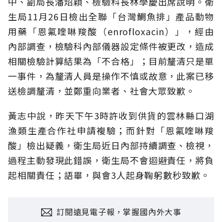
中、副局長潘炤穎、檢驗科長林學慶出席說明。衛
生局11月26日檢出全聯「台灣鯛魚排」產品動物
用藥「恩氟喹啉羧酸（enrofloxacin）」，經由
內部調查，檢驗科內部儀器設定條件被更改，造成
相關檢驗計算結果為「不合格」；目前釐清只是單
一事件，為釐清人員是操作不慎或故意，此案已移
送檢調釐清，並鄭重向業者、社會大眾致歉。
黃志中說，昨天下午3時許收到供貨的雲林縣口湖
漁類生產合作社申請複驗；而針對「恩氟喹啉羧
酸」檢出疑義，衛生局近日內部持續調查、檢視，
過程主動發現此錯誤，衛生局不會迴避責任，將負
起相關責任；語畢，與會3人起身鞠躬數秒致歉。
訂閱遠見電子報，掌握國內外大事