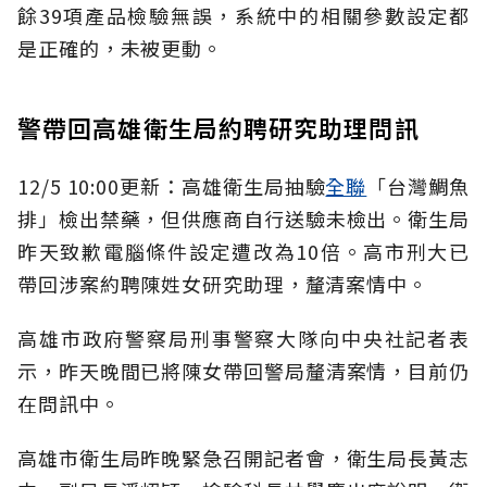
餘39項產品檢驗無誤，系統中的相關參數設定都
是正確的，未被更動。
警帶回高雄衛生局約聘研究助理問訊
12/5 10:00更新：高雄衛生局抽驗
全聯
「台灣鯛魚
排」檢出禁藥，但供應商自行送驗未檢出。衛生局
昨天致歉電腦條件設定遭改為10倍。高市刑大已
帶回涉案約聘陳姓女研究助理，釐清案情中。
高雄市政府警察局刑事警察大隊向中央社記者表
示，昨天晚間已將陳女帶回警局釐清案情，目前仍
在問訊中。
高雄市衛生局昨晚緊急召開記者會，衛生局長黃志