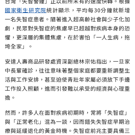
台灣「失智警鐘」正以前所未有的速度快轉。根據
國家衛生研究院
統計顯示，平均每30分鐘就新增
一名失智症患者。隨著進入超高齡社會與少子化加
劇，民眾對失智症的焦慮早已超越對疾病本身的恐
懼，更深層的集體焦慮，在於害怕「一人生病，拖
垮全家」。
安達人壽商品研發處資深副總林宗佑指出，一旦家
中長輩確診，往往意味著整個家庭都要重新調整生
活與工作安排，甚至迫使青壯年家屬必須放下手邊
工作投入照顧，進而引發難以承受的經濟與心理重
擔。
然而，許多人在面對疾病初期時，常將「失智症」
與「正常老化」混為一談，因而錯失失智症早期治
療與延緩退化的黃金時機。失智症前兆主要具備三