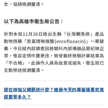
女，協請檢調釐清。
以下為高雄市衛生局公告：
針對本局11月26日檢出全聯「台灣鯛魚排」產品
動物用藥「恩氟喹啉羧酸(enrofloxacin)」一案疑
義，今日經內部調查因檢驗科內部儀器品管紀錄正
常，惟設定條件遭更改，致使最終檢驗計算結果為
「不合格」，此操作人員為故意或過失，衛生局已
主動移送檢調釐清。
還在煩惱父親節送什麼？錯過今天的專屬優惠究竟
還要等多久？