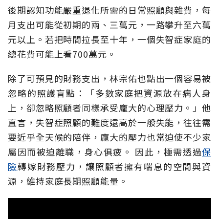
後期認知功能嚴重退化所需的日常照顧與雜費，每
月支出可能從初期的兩、三萬元，一路攀升至六萬
元以上。若把時間拉長至十年，一個失智症家庭的
總花費可能上看700萬元。
除了可預見的財務支出，林宗佑也點出一個容易被
忽略的照護盲點：「多數家庭把資源放在病人身
上，卻忽略照顧者同樣承受龐大的心理壓力。」他
直言，失智症照顧的難度遠高於一般失能，往往需
要近乎全天候的陪伴，龐大的壓力也常迫使不少家
屬因而被迫離職，身心俱疲。
因此，極需透過
保
險
轉嫁財務壓力，讓照顧者擁有喘息的空間與資
源，維持家庭長期照顧能量。