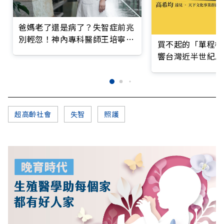
爸媽老了還是病了？失智症前兆
別輕忽！神內專科醫師王培寧呼
買不起的「單程機
籲把握大腦黃金期
響台灣近半世紀思
超高齡社會
失智
照護