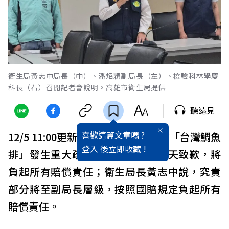
衛生局黃志中局長（中）、潘炤穎副局長（左）、檢驗科林學慶
科長（右）召開記者會說明。高雄市衛生局提供
聽遠見
喜歡這篇文章嗎 ?
12/5 11:00更新：
高雄市
衛生局檢驗「台灣鯛魚
登入
後立即收藏 !
排」發生重大疏失，市長
陳其邁
今天致歉，將
負起所有賠償責任；衛生局長黃志中說，究責
部分將至副局長層級，按照國賠規定負起所有
賠償責任。