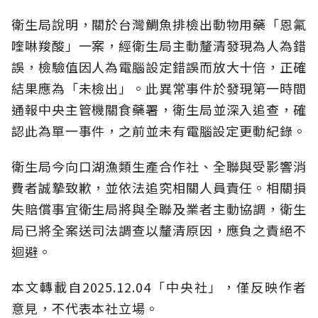
衛生局說明，關於台灣鯛魚排檢出動物用藥「恩氟
喹啉羧酸」一案，經衛生局主動釐清發現為人為錯
誤，檢驗值因人為電腦設定錯誤而放大十倍，正確
結果應為「未檢出」。此異常事件於發現第一時間
通報中央主管機關食藥署，衛生局並深入追查，確
認此為單一事件，之前並未有電腦設定更動紀錄。
衛生局今向口湖漁類生產合作社、全聯與受影響消
費者誠摯致歉，並依法追究相關人員責任。相關損
失賠償事宜衛生局將與全聯及業者主動協調，衛生
局已將全案送司法調查以釐清原因，應負之責絕不
迴避。
本文轉載自2025.12.04「中央社」，僅反映作者
意見，不代表本社立場。