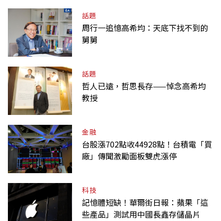
話題
周行一追憶高希均：天底下找不到的
舅舅
話題
哲人已遠，哲思長存——悼念高希均
教授
金融
台股漲702點收44928點！台積電「買
廠」傳聞激勵面板雙虎漲停
科技
記憶體短缺！華爾街日報：蘋果「這
些產品」測試用中國長鑫存儲晶片