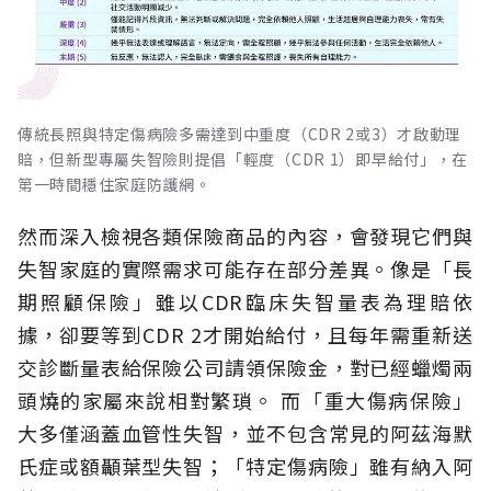
傳統長照與特定傷病險多需達到中重度（CDR 2或3）才啟動理
賠，但新型專屬失智險則提倡「輕度（CDR 1）即早給付」，在
第一時間穩住家庭防護網。
然而深入檢視各類保險商品的內容，會發現它們與
失智家庭的實際需求可能存在部分差異。像是「長
期照顧保險」雖以CDR臨床失智量表為理賠依
據，卻要等到CDR 2才開始給付，且每年需重新送
交診斷量表給保險公司請領保險金，對已經蠟燭兩
頭燒的家屬來說相對繁瑣。
而「重大傷病保險」
大多僅涵蓋血管性失智，並不包含常見的阿茲海默
氏症或額顳葉型失智；「特定傷病險」雖有納入阿