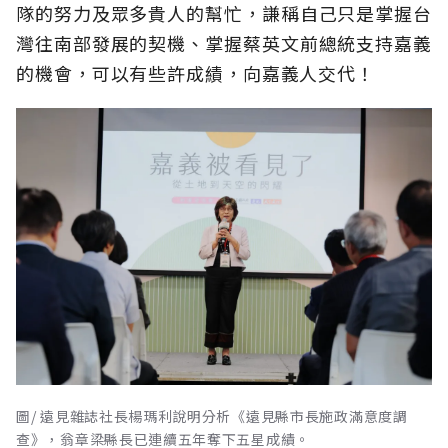
隊的努力及眾多貴人的幫忙，謙稱自己只是掌握台
灣往南部發展的契機、掌握蔡英文前總統支持嘉義
的機會，可以有些許成績，向嘉義人交代！
圖/ 遠見雜誌社長楊瑪利說明分析《遠見縣市長施政滿意度調
查》，翁章梁縣長已連續五年奪下五星成績。