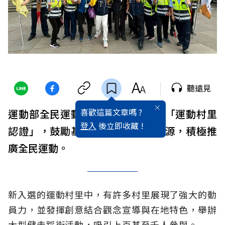
聽遠見
喜歡這篇文章嗎 ?
運動部全民運動署延續去年試辦的「運動村里
登入
後立即收藏 !
認證」，鼓勵基層村里活用在地資源，積極推
廣全民運動。
新入選的運動村里中，有許多村里展現了強大的動
員力，並發揮創意結合觀念宣導與在地特色，舉辦
大型健走踩街活動，吸引上百甚至千人參與。