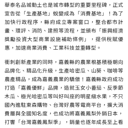
華泰名品城動土也是城市轉型的重要里程碑，正式
宣告從「生產基地」蛻變成為「消費基地」！為了
加快行政程序，縣府成立專案窗口，整合都市計
畫、環評、消防、建照等流程，並頒布「振興經濟
獎勵投資大型商業設施補助條例」，提供稅賦優
惠，加速商業消費、工業科技並重轉型。
衝刺創新產業的同時，嘉義縣的農業根基積極朝向
品牌化、精品化升級，生產哈密瓜、山葵、咖啡等
農產精品，成為嘉義農業的驕傲！嘉義縣政府成功
打造「嘉義優鮮」品牌，造就玉女小番茄、反季節
木瓜、極光哈密瓜等叫好叫座的明星級水果，不只
國內進駐東森購物、台灣好農等電商平台，擴大消
費層與全國知名度，也成功將嘉義鳳梨外銷日本，
打響「台灣嘉義鳳梨季」，銷量也逐年成長至上看