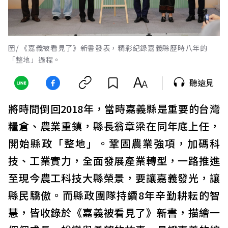
圖/ 《嘉義被看見了》新書發表，精彩紀錄嘉義縣歷時八年的
「整地」過程。
聽遠見
將時間倒回2018年，當時嘉義縣是重要的台灣
糧倉、農業重鎮，縣長翁章梁在同年底上任，
開始縣政「整地」。鞏固農業強項，加碼科
技、工業實力，全面發展產業轉型，一路推進
至現今農工科技大縣榮景，要讓嘉義發光，讓
縣民驕傲。而縣政團隊持續8年辛勤耕耘的智
慧，皆收錄於《嘉義被看見了》新書，描繪一