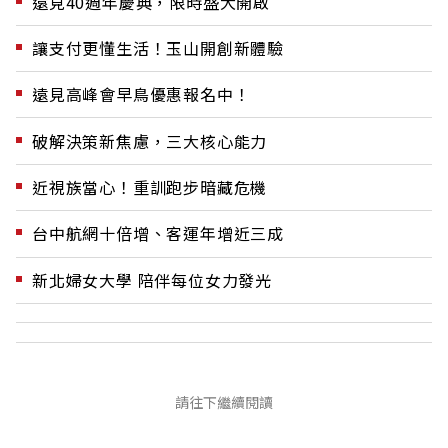
遠見40週年慶典，限時盛大開啟
讓支付更懂生活！玉山開創新體驗
遠見高峰會早鳥優惠報名中！
破解決策新焦慮，三大核心能力
近視族當心！重訓跑步暗藏危機
台中航網十倍增、客運年增近三成
新北婦女大學 陪伴每位女力發光
請往下繼續閱讀