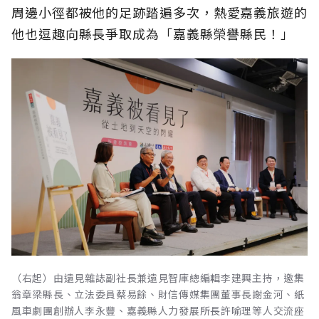
周邊小徑都被他的足跡踏遍多次，熱愛嘉義旅遊的
他也逗趣向縣長爭取成為「嘉義縣榮譽縣民！」
（右起）由遠見雜誌副社長兼遠見智庫總編輯李建興主持，邀集
翁章梁縣長、立法委員蔡易餘、財信傳媒集團董事長謝金河、紙
風車劇團創辦人李永豐、嘉義縣人力發展所長許喻理等人交流座