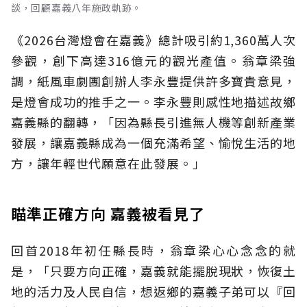
談，回顧嘉義八年施政軌跡。
《2026台灣燈會在嘉義》總計吸引約1,360萬人次
參觀，創下高達316億元的觀光產值。翁章梁強
調，紙風車劇團創辦人李永豐提供許多寶貴意見，
是燈會成功的推手之一。李永豐則感性地描述故鄉
嘉義縣的翻轉，「因為縣長引進無人機等創新產業
發展，讓嘉義縣成為一個充滿希望、愉悅生活的地
方，讓年輕世代願意在此發展。」
瞄準正確方向 嘉義被看見了
回首2018年初任縣長時，翁章梁心心念念的就
是，「只要方向正確，嘉義就能擺脫現狀，恢復土
地的活力及人民自信，想返鄉的嘉義子弟可以『回