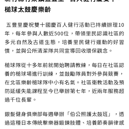
槌球太鼓慶樂齡
五豐里慶祝雙十國慶百人健行活動已持續辦理10
年，每年參與人數近500位，帶領里民認識社區的
多元自然及古道生態，培養里民健行運動的好習
慣，並與公所清潔隊共同宣導回收環保觀念。
槌球隊從十多年前就開始聘請教練，每日在社區認
養的槌球場進行訓練，並鼓勵隊員對外參與競賽，
在北區樂齡槌球隊中小有名氣。社區衛教活動及預
防延緩失能課程至今已舉辦第七年，近兩年服務超
過千位長輩。
銀髮健身俱樂部每週舉辦「伯公照護太鼓班」，透
過這種日本傳統擊樂器鍛鍊肢體、培養節奏韻律感