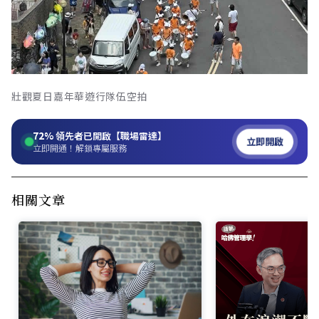
壯觀夏日嘉年華遊行隊伍空拍
72%
領先者已開啟【職場雷達】
立即開啟
立即開通！解鎖專屬服務
相關文章