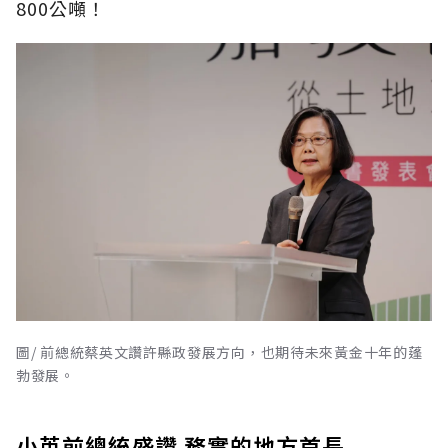
800公噸！
圖/ 前總統蔡英文讚許縣政發展方向，也期待未來黃金十年的蓬
勃發展。
小英前總統盛讚 務實的地方首長