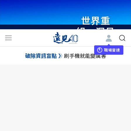
世界重
組・洞見
未來 與
世界領袖
職場雷達
破除資訊盲點
刷手機就能變厲害
同行