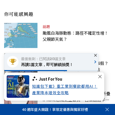
你可能感興趣
話題
颱風白海豚動態：路徑不確定性增！
父親節天氣？
×
話題
最後衝刺：已閱讀2/3篇文章
上班遲到一分鐘，得請一小時事假？
再讀1篇文章，即可解鎖抽獎！
律師解答：雇主「這樣做」觸法
Just For You
知識包下載》重工業到餐飲都用AI！
國際
產業降本增效全攻略
iPhone 18 Pro傳漲價！蘋果首款折疊
iPhone恐成史上最貴，售價超過平均
月薪
40 週年盛大開啟！享限定優惠與獨家好禮