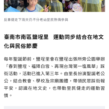
反暴健走下雨天仍不分老幼里民熱情參與
臺南市南區鹽埕里 運動同步結合在地文
化與民俗節慶
每年聖誕節前，鹽埕里會在鹽埕出張所旁公園舉辦
「春到鹽埕、福降白雪、再現台灣第一塩風華」踩
街活動，活動已進入第三年。由里長扮演聖誕老公
公，結合教會、學校及宗廟團體，帶領民眾踩街報
平安，認識在地文史，也帶動里民健走的運動習
慣。