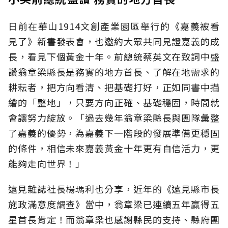
日前在華山1914文創產業園區舉行的《嘉義被看
見了》新書發表會，也邀約大眾共同見證嘉義的成
長，看見下個黃金十年。前總統蔡英文在致詞中盛
讚翁章梁縣長是務實的地方首長、了解在地需求的
耕耘者，把方向看清、把基礎打好，正如同書中描
繪的「整地」，只要方向正確、基礎穩固，時間就
會讓努力綻放。「過去幾年翁章梁縣長與團隊彙整
了嘉義的優勢，為嘉義下一階段的發展準備更穩固
的條件，相信未來嘉義黃金十年更有自信活力，更
能夠走向世界！」
遠見雜誌社長楊瑪利也分享，近年的《遠見縣市長
施政滿意度調查》當中，翁章梁已連續五年贏得五
星首長肯定！而翁章梁也感謝縣民的支持、縣府團