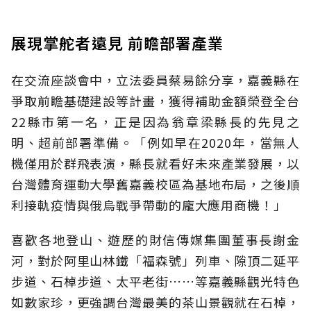
展現掌舵者遠見 前瞻部署產業
在交流座談會中，立法委員蔡易餘分享，嘉義縣在
爭取前瞻基礎建設等計畫，獲得補助金額榮登全台
22縣市第一名，正是因為翁章梁縣長的先見之
明、超前部署準備。「例如早在2020年，當無人
機僅用於群飛表演，縣長就看好未來產業發展，以
台灣體育運動大學舊嘉義校區為基地布局，之後順
利接軌疫情與俄烏戰爭帶動的龐大應用商機！」
喜歡各地登山、遊歷的財信傳媒集團董事長謝金
河，對於阿里山林鐵「福森號」列車、隙頂二延平
步道、石棹步道、太平老街……等嘉義縣觀光特色
如數家珍，更強調台灣最美的茶山景觀就在石棹，