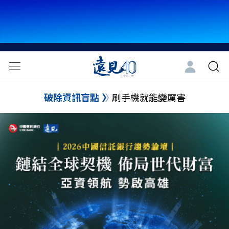
破除資訊盲點
刷手機就能變厲害