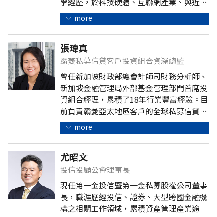
學經歷，於科技硬體、互聯網產業、與近年
AI產業研究領域，皆累積相當聲望。
more
張瑋真
霸菱私募信貸客戶投資組合資深總監
曾任新加坡財政部總會計師司財務分析師、
新加坡金融管理局外部基金管理部門首席投
資組合經理，累積了18年行業豐富經驗。目
前負責霸菱亞太地區客戶的全球私募信貸投
資的客戶管理、產品開發和對外溝通。
more
尤昭文
投信投顧公會理事長
現任第一金投信暨第一金私募股權公司董事
長，職涯歷經投信、證券、大型跨國金融機
構之相關工作領域，累積資產管理產業逾