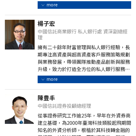
長，率領法人金融團隊創下亮眼佳績，成功
more
打造國內及海外之法人金融業務良好基石。
楊子宏
中國信託商業銀行 私人銀行處 資深副總經
理
擁有二十餘年財富管理與私人銀行經驗，長
期專注高資產與超高資產客戶服務策略規劃
與業務發展，帶領團隊推動產品創新與服務
升級，致力於打造全方位的私人銀行服務。
中國信託私人銀行曾多次獲得國際私人銀行
more
與財富管理大獎肯定。
陳豊丰
中國信託證券投顧總經理
從事證券研究工作逾25年，早年在外資券商
建立基礎，為2000年臺灣科技類股起飛期間
知名的外資分析師，根植於其科技轉金融的