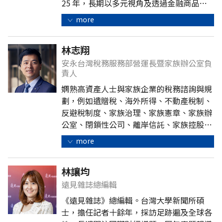
25 年，長期以多元視角及透過金融商品做
好事的思維，推動產業創新與制度改革，致
more
力發展另類投資。
林志翔
安永台灣稅務服務部營運長暨家族辦公室負
責人
嫻熟高資產人士與家族企業的稅務諮詢與規
劃，例如遺贈稅、海外所得、不動產稅制、
反避稅制度、家族治理、家族憲章、家族辦
公室、閉鎖性公司、離岸信託、家族控股公
司、慈善基金會與公益信託等諮詢、規劃與
more
設立。
林讓均
遠見雜誌總編輯
《遠見雜誌》總編輯。台灣大學新聞所碩
士，擔任記者十餘年，採訪足跡遍及全球各