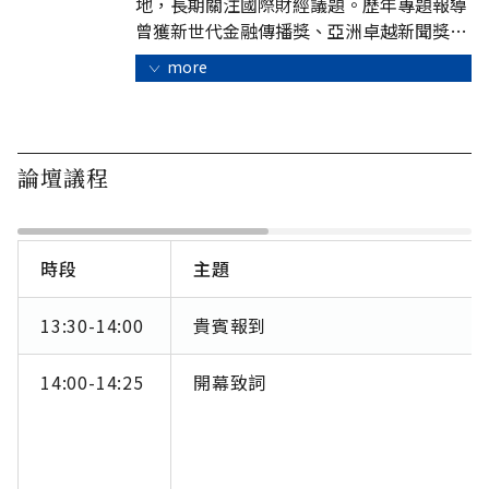
地，長期關注國際財經議題。歷年專題報導
曾獲新世代金融傳播獎、亞洲卓越新聞獎
（SOPA）、亞洲出版大獎（APA）、吳舜文
more
新聞獎等肯定。
論壇議程
時段
主題
13:30-14:00
貴賓報到
14:00-14:25
開幕致詞