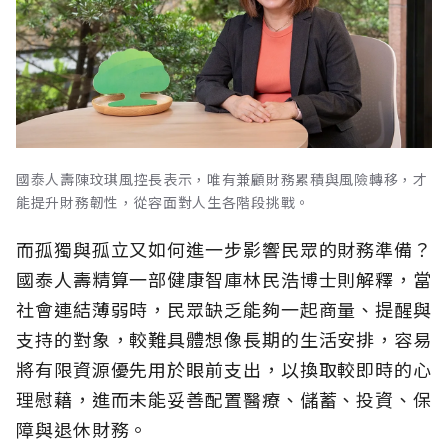
國泰人壽陳玟琪風控長表示，唯有兼顧財務累積與風險轉移，才
能提升財務韌性，從容面對人生各階段挑戰。
而孤獨與孤立又如何進一步影響民眾的財務準備？
國泰人壽精算一部健康智庫林民浩博士則解釋，當
社會連結薄弱時，民眾缺乏能夠一起商量、提醒與
支持的對象，較難具體想像長期的生活安排，容易
將有限資源優先用於眼前支出，以換取較即時的心
理慰藉，進而未能妥善配置醫療、儲蓄、投資、保
障與退休財務。