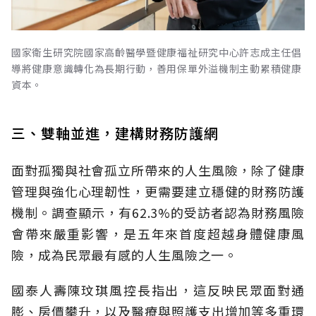
國家衛生研究院國家高齡醫學暨健康福祉研究中心許志成主任倡
導將健康意識轉化為長期行動，善用保單外溢機制主動累積健康
資本。
三、雙軸並進，建構財務防護網
面對孤獨與社會孤立所帶來的人生風險，除了健康
管理與強化心理韌性，更需要建立穩健的財務防護
機制。調查顯示，有62.3%的受訪者認為財務風險
會帶來嚴重影響，是五年來首度超越身體健康風
險，成為民眾最有感的人生風險之一。
國泰人壽陳玟琪風控長指出，這反映民眾面對通
膨、房價攀升，以及醫療與照護支出增加等多重環