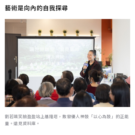
藝術是向內的自我探尋
劉若瑀笑臉盈盈站上基隆塔，散發優人神鼓「以心為鼓」的正能
量。遠見資料庫。