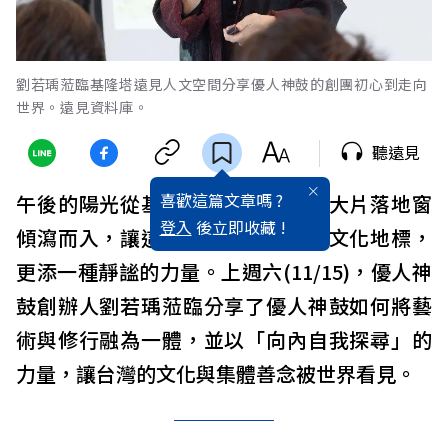
劉若瑀蒞臨基隆塔遠見人文空間分享優人神鼓的創團初心到走向
世界。遠見資料庫。
聽遠見
喜歡這篇文章嗎 ?
午後的陽光從基隆塔遠見人文空間大片落地窗
登入
後立即收藏 !
傾瀉而入，讓這座落坐於山海城的文化地標，
更添一種靜謐的力量。上週六(11/15)，優人神
鼓創辦人劉若瑀蒞臨分享了優人神鼓如何將藝
術與修行融為一體，並以「向內自我探尋」的
力量，讓台灣的文化與集體善念被世界看見。