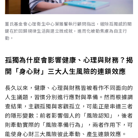
董氏基金會心理衛生中心葉雅馨執行顧問指出，破除孤獨感的關
鍵在於回歸規律生活與建立微成就，進而化被動焦慮為自主行
動。
孤獨為什麼會影響健康、心理與財務？揭
開「身心財」三大人生風險的連鎖效應
長久以來，健康、心理與財務皆被看作不同面向的
人生議題，習慣分別進行應對與準備。然而根據調
查結果，主觀孤獨與客觀孤立，可能正是串連三者
的隱形變數：前者影響個人的「風險認知
」，後者
則牽動實際的「風險準備行為」，兩者作用下，可
能使身心財三大風險彼此牽動、產生連鎖效應。