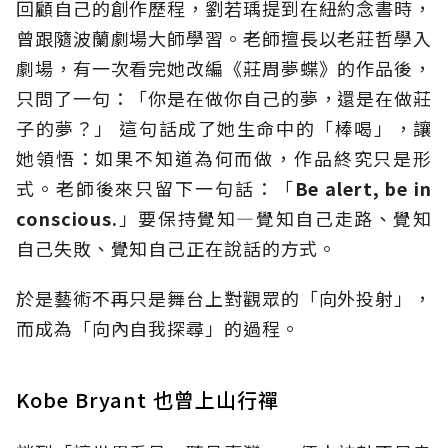
回顧自己的創作歷程，劉若瑀提到在紐約念書時，
曾跟隨波蘭劇場大師學習。老師擅長以老莊哲學入
劇場，有一次看完她改編《莊周夢蝶》的作品後，
只問了一句：「你是在做你自己的夢，還是在做莊
子的夢？」 這句話成了她生命中的「棒喝」，讓
她領悟：如果不知道為何而做，作品終究只是形
式。老師後來只留下一句話：「
Be alert, be in
conscious.
」要保持覺知—覺知自己走路、覺知
自己失敗、覺知自己正在說話的方式。
於是藝術不再只是舞台上對觀眾的「向外投射」，
而成為「向內自我探尋」的過程。
Kobe Bryant 也曾上山行禪