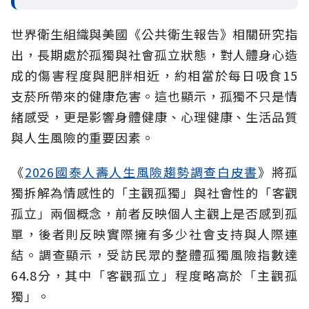
世界衛生組織與美國《公共衛生報告》相關研究指
出，長期處於孤獨與社會孤立
狀態，對人體身心造
成的傷害程度與肥胖相近，約相當於每日吸食15
支菸所帶來的健康危害。這也顯示，孤獨不只是情
緒感受，更是影響身體健康、心理健康、生活品質
與人生風險的重要因素。
《
2026國泰人壽人生風險趨勢調查白皮書
》將孤
獨拆解為情感性的「主觀孤獨」與社會性的「客觀
孤立」兩個概念，前者反映個人主觀上是否感到孤
單，後者則反映實際擁有多少社會支持與人際連
結。調查顯示，受訪民眾的整體孤獨風險指數達
64.8分，其中「客觀孤立」程度略高於「主觀孤
獨」。