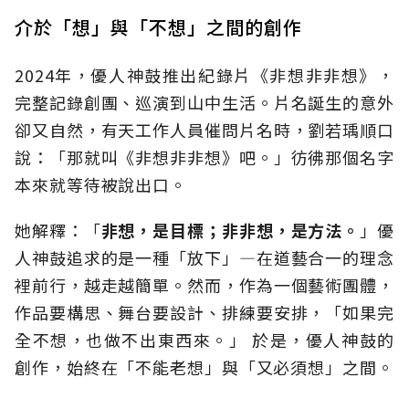
介於「想」與「不想」之間的創作
2024年，優人神鼓推出紀錄片《非想非非想》，
完整記錄創團、巡演到山中生活。片名誕生的意外
卻又自然，有天工作人員催問片名時，劉若瑀順口
說：「那就叫《非想非非想》吧。」彷彿那個名字
本來就等待被說出口。
她解釋：「
非想，是目標；非非想，是方法。
」優
人神鼓追求的是一種「放下」—在道藝合一的理念
裡前行，越走越簡單。然而，作為一個藝術團體，
作品要構思、舞台要設計、排練要安排，「如果完
全不想，也做不出東西來。」 於是，優人神鼓的
創作，始終在「不能老想」與「又必須想」之間。