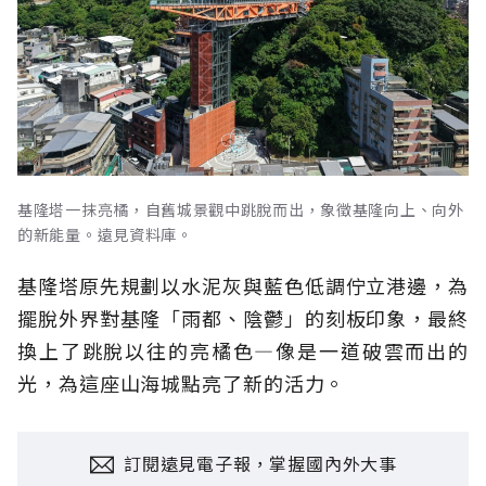
基隆塔一抹亮橘，自舊城景觀中跳脫而出，象徵基隆向上、向外
的新能量。遠見資料庫。
基隆塔原先規劃以水泥灰與藍色低調佇立港邊，為
擺脫外界對基隆「雨都、陰鬱」的刻板印象，最終
換上了跳脫以往的亮橘色—像是一道破雲而出的
光，為這座山海城點亮了新的活力。
訂閱遠見電子報，掌握國內外大事