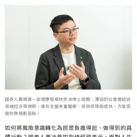
國泰人壽精算一部健康智庫林民浩博士提醒，薄弱的社會連結容
易縮短決策視野，唯有全盤考量醫療、保險保障與退休，方能突
破財務規劃盲點。
如何將風險意識轉化為民眾負擔得起、做得到的具
體行動？國泰人壽凃薏如副總經理表示，面對人生