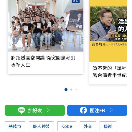
郝旭烈高空開講 從突圍思考到
專準人生
買不起的「單程機
響台灣近半世紀思
加好友
關注FB
基隆市
優人神鼓
Kobe
外交
藝術