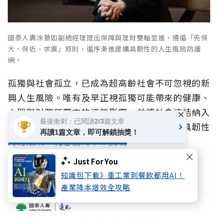
國泰人壽凃薏如副總經理提出保障與理財雙軸並進，遵循「先保
大、保近、求廣」原則，循序漸進建構具韌性的人生風險防護
網。
孤獨與社會孤立，已成為超高齡社會不可忽視的新
興人生風險。唯有及早正視孤獨可能帶來的健康、
心理與財務所帶來的連鎖影響，並將社會連結納入
×
最後衝刺：已閱讀2/3篇文章
風險管理思維，才能在人生不同階段建立更具韌性
再讀1篇文章，即可解鎖抽獎！
的防護網，從容面對未來挑戰。
Just For You
2026人生風險趨勢調查報告
知識包下載》重工業到餐飲都用AI！
產業降本增效全攻略