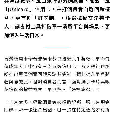
與通路數量。玉山銀行卻另闢蹊徑，推出「玉
山Unicard」信用卡，主打消費者自選回饋權
益，更首創「訂閱制」，將選擇權交還持卡
人，讓支付工具打破單一消費平台與場景，更
加深入生活日常。
台灣信用卡全台流通卡數已接近六千萬張，平均每
位成年人手中持有三到五張信用卡。各大銀行雖紛
紛推出專屬消費回饋及點數機制，藉此提升用戶黏
著與忠誠度，但對消費者而言，面對滿手卡片與眼
花撩亂的權益方案，早已陷入「選擇疲勞」。
「卡片太多，導致消費者必須熟記哪一張卡有現金
回饋、哪一張適合出國、哪一張在特定通路才有折