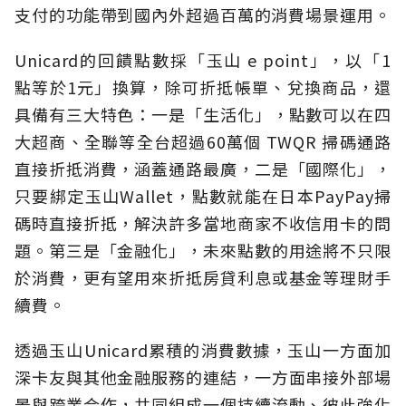
支付的功能帶到國內外超過百萬的消費場景運用。
Unicard的回饋點數採「玉山 e point」，以「1
點等於1元」換算，除可折抵帳單、兌換商品，還
具備有三大特色：一是「生活化」，點數可以在四
大超商、全聯等全台超過60萬個 TWQR 掃碼通路
直接折抵消費，涵蓋通路最廣，二是「國際化」，
只要綁定玉山Wallet，點數就能在日本PayPay掃
碼時直接折抵，解決許多當地商家不收信用卡的問
題。第三是「金融化」，未來點數的用途將不只限
於消費，更有望用來折抵房貸利息或基金等理財手
續費。
透過玉山Unicard累積的消費數據，玉山一方面加
深卡友與其他金融服務的連結，一方面串接外部場
景與跨業合作，共同組成一個持續流動、彼此強化