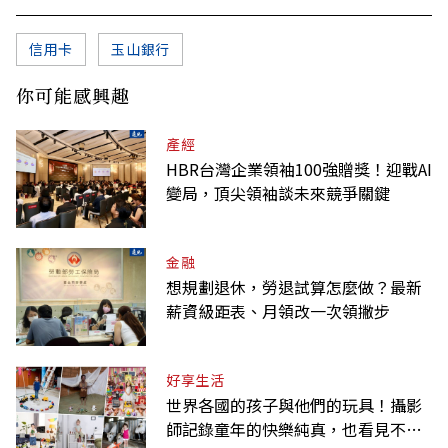
信用卡
玉山銀行
你可能感興趣
產經
HBR台灣企業領袖100強贈獎！迎戰AI
變局，頂尖領袖談未來競爭關鍵
金融
想規劃退休，勞退試算怎麼做？最新
薪資級距表、月領改一次領撇步
好享生活
世界各國的孩子與他們的玩具！攝影
師記錄童年的快樂純真，也看見不同