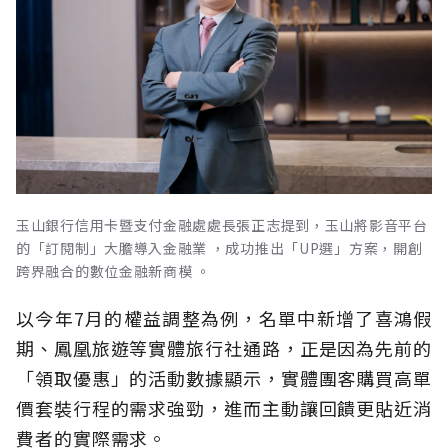
玉山銀行信用卡暨支付金融處處長張正志提到，玉山將影音平台
的「訂閱制」大膽導入金融業 ，成功推出「UP選」方案，開創
跨界融合的數位金融新商模 。
以今年7月的權益調整為例，名單中新增了喜鴻假
期、鳳凰旅遊等實體旅行社通路，正是因為先前的
「領取優惠」的活動數據顯示，實體團客購買高單
價套裝行程的需求強勁，進而主動讓回饋更貼近消
費者的實際需求。