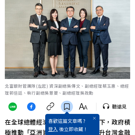
北富銀財管團隊(左起) 資深副總吳傳文、副總經理蔡玉惠、總經
理郭倍廷、執行副總吳薏菱、副總經理吳政勳
聽遠見
喜歡這篇文章嗎 ?
在全球總體經濟環境日益複雜的當下，政府積
登入
後立即收藏 !
極推動「亞洲資產管理中心」，提升台灣金融