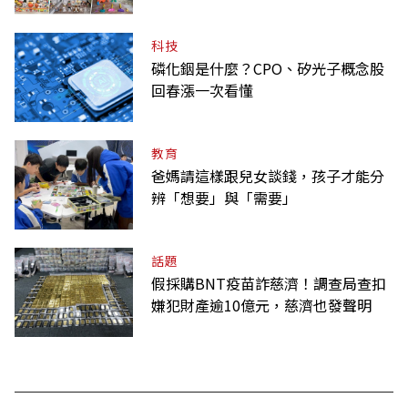
背景與文化
科技
磷化銦是什麼？CPO、矽光子概念股
回春漲一次看懂
教育
爸媽請這樣跟兒女談錢，孩子才能分
辨「想要」與「需要」
話題
假採購BNT疫苗詐慈濟！調查局查扣
嫌犯財產逾10億元，慈濟也發聲明