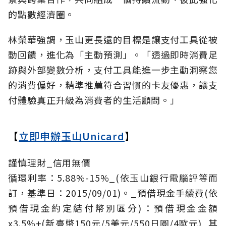
的點數經濟圈。
林榮華強調，玉山更長遠的目標是讓支付工具從被
動回饋，進化為「主動預測」。「透過即時消費足
跡與外部變數分析，支付工具能進一步主動洞察您
的消費偏好，精準推薦符合習慣的卡友優惠，讓支
付體驗真正升級為消費者的生活顧問。」
【
立即申辦玉山Unicard
】
謹慎理財_信用無價
循環利率：5.88%-15%_(依玉山銀行電腦評等而
訂，基準日：2015/09/01)。_預借現金手續費(依
預借現金約定結付幣別區分)：預借現金金額
x3.5%+(新臺幣150元/5美元/550日圓/4歐元)_其