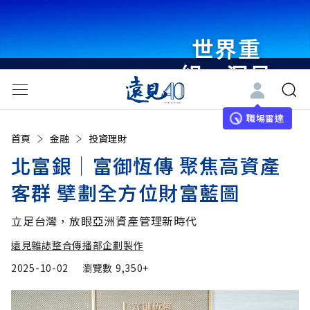
世界重
組・洞見
未來 與
世界領袖
職場雷達
首頁
金融
投資理財
同行
北富銀｜富御恆傳 聚焦高資產
客群 擘劃全方位財富藍圖
立足台灣，放眼亞洲資產管理新時代
遠見雜誌整合傳播部企劃製作
2025-10-02
瀏覽數
9,350+