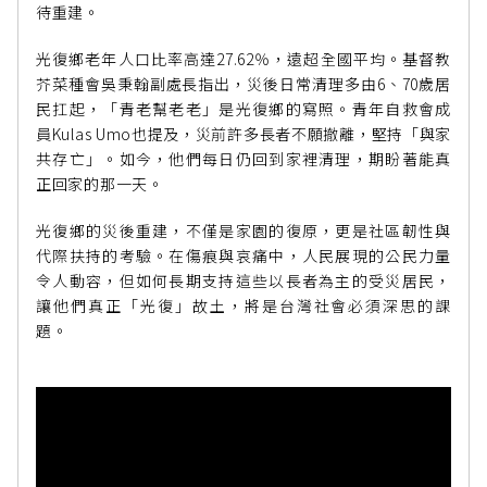
待重建。
光復鄉老年人口比率高達27.62％，遠超全國平均。基督教
芥菜種會吳秉翰副處長指出，災後日常清理多由6、70歲居
民扛起，「青老幫老老」是光復鄉的寫照。青年自救會成
員Kulas Umo也提及，災前許多長者不願撤離，堅持「與家
共存亡」。如今，他們每日仍回到家裡清理，期盼著能真
正回家的那一天。
光復鄉的災後重建，不僅是家園的復原，更是社區韌性與
代際扶持的考驗。在傷痕與哀痛中，人民展現的公民力量
令人動容，但如何長期支持這些以長者為主的受災居民，
讓他們真正「光復」故土，將是台灣社會必須深思的課
題。