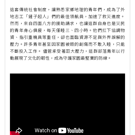
這套傳統社會制度，讓熟悉家鄉地理的青年們，成為了外
地志工「鏟子超人」們的最佳領航員，加速了救災進度。
然而，來自四面八方的援助請求，也讓這群自身也是災民
的青年身心俱疲，每天僅睡三、四小時。他們扛下協調物
資、指引重機具等重任，卻也面臨資源不足與外界誤解的
壓力。許多青年甚至因家園被毀的創傷而不敢入睡，只能
不斷投入工作。 儘管承受著巨大壓力，這群部落青年以行
動展現了文化的韌性，成為守護家園最堅實的防線。