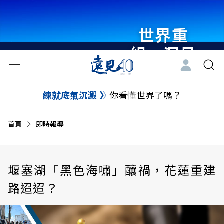
世界重
組・洞見
未來 與
世界領袖
練就底氣沉澱
你看懂世界了嗎？
同行
首頁
目前頁面：
即時報導
堰塞湖「黑色海嘯」釀禍，花蓮重建
路迢迢？