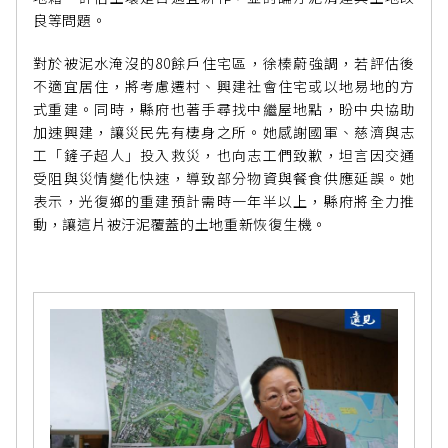
良等問題。
對於被泥水淹沒的80餘戶住宅區，徐榛蔚強調，若評估後
不適宜居住，將考慮遷村、興建社會住宅或以地易地的方
式重建。同時，縣府也著手尋找中繼屋地點，盼中央協助
加速興建，讓災民先有棲身之所。她感謝國軍、慈濟與志
工「鏟子超人」投入救災，也向志工們致歉，坦言因交通
受阻與災情變化快速，導致部分物資與餐食供應延誤。她
表示，光復鄉的重建預計需時一年半以上，縣府將全力推
動，讓這片被汙泥覆蓋的土地重新恢復生機。