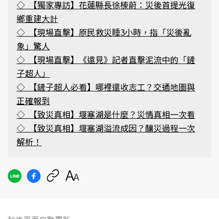
◇
【獨家專訪】花蓮縣長徐榛蔚：災後首提光復
鄉重建大計
◇
【現場直擊】原民救災睡3小時，指「災後亂
象」驚人
◇
【現場直擊】《遠見》記者直擊泥流中的「鏟
子超人」
◇
【鏟子超人必看】哪裡還收志工？交通地圖與
正確報到
◇
【致災真相】堰塞湖是什麼？災情真相一次看
◇
【致災真相】堰塞湖溢流成因？釀災過程一次
解析！