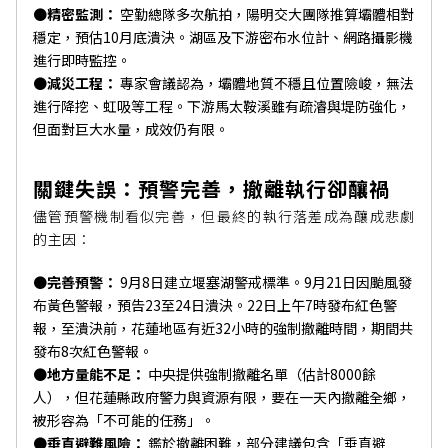
●精密監測：
空勤總隊多次航拍，陽明交大團隊推算壩體相對
穩定，預估10月底潰決。湖區及下游密布水位計、網路攝影機
進行即時監控。
●減災工程：
專家會議認為，壩體地質不穩且位置險峻，無法
進行降挖、虹吸等工程。下游馬太鞍溪雖有疏濬與堤防強化，
但面對巨大水量，成效仍有限。
關鍵失誤：預警完善，撤離執行卻釀禍
儘管預警機制看似完善，但最終的執行落差成為釀成悲劇
的主因：
●完善預警：
9月8日建立堰塞湖警戒標準。9月21日因颱風發
布黃色警報，預告23至24日潰決。22日上午7時發布紅色警
報，至潰決前，花蓮地區有近32小時的強制撤離時間，期間共
發布8次紅色警報。
●地方量能不足：
中央提供強制撤離名單（估計8000餘
人），但花蓮縣政府警力與資源有限，要在一天內撤離全鄉，
被形容為「不可能的任務」。
●垂直避難風險：
鑑於撤離困難，部分建議包含「垂直避