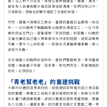
員。志工們不分日夜，穿梭在巷弄間鏟泥、搬運、清洗，
甚至有人自備高壓水槍或貨車協助清運。他們沒有口令，
只有默契，用無名的雙手撐起了光復的希望。
然而，隨著大規模志工散去，重建的重擔日益顯現。採訪
中，一位60歲男子騎腳踏車沿路尋找清理志工，一位70多
歲奶奶坐在門口，望著僅剩「家徒四壁」的客廳。66歲的
王鐘元講述自己連人帶車被洪水沖走的經歷，語氣卻異常
平靜。更令人心碎的是，一對退休夫妻雖尋獲車輛，兩人
卻至今失聯。
在光復國小的臨時收容所內，居民們暫居教室，等待重返
家園。無論屋子多破、泥多厚，對他們而言，家是情感的
依託，必須回去。
「青老幫老老」的重建挑戰
大華村65歲的梁秀英奶奶，回憶趕回家時看到泥沙淹沒庭
院的震驚，幸獲志工協助才看到復原的希望。她與丈夫原
本計畫70歲返鄉務農，卻因災難提前面對老屋殘破，更痛
失三位親人。儘管哀傷，她仍堅定地與丈夫暫居二樓，等