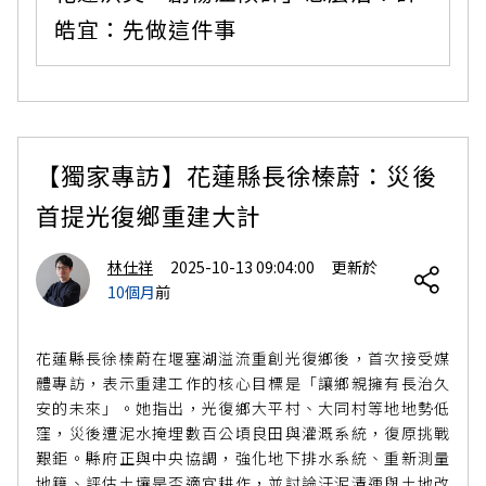
皓宜：先做這件事
【獨家專訪】花蓮縣長徐榛蔚：災後
首提光復鄉重建大計
林仕祥
2025-10-13 09:04:00
更新於
10個月
前
花蓮縣長徐榛蔚在堰塞湖溢流重創光復鄉後，首次接受媒
體專訪，表示重建工作的核心目標是「讓鄉親擁有長治久
安的未來」。她指出，光復鄉大平村、大同村等地地勢低
窪，災後遭泥水掩埋數百公頃良田與灌溉系統，復原挑戰
艱鉅。縣府正與中央協調，強化地下排水系統、重新測量
地籍、評估土壤是否適宜耕作，並討論汙泥清運與土地改