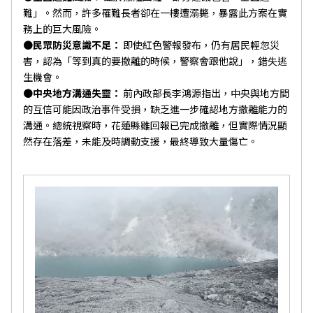
難」。然而，許多罹難長者卻在一樓遭溺斃，暴露此方案在實
務上的巨大風險。
●民眾防災意識不足：
即使紅色警報發布，仍有居民輕忽災
害，認為「等到真的要撤離的時候，警察會跟他說」，錯失逃
生機會。
●中央地方溝通失靈：
前內政部長李鴻源指出，中央與地方間
的互信可能因政治事件受損，缺乏進一步確認地方撤離能力的
溝通。總統視察時，花蓮縣雖回報已完成撤離，但實際情況顯
然存在落差，未能及時調動支援，最終導致大量傷亡。
已複製連結，歡迎分享！