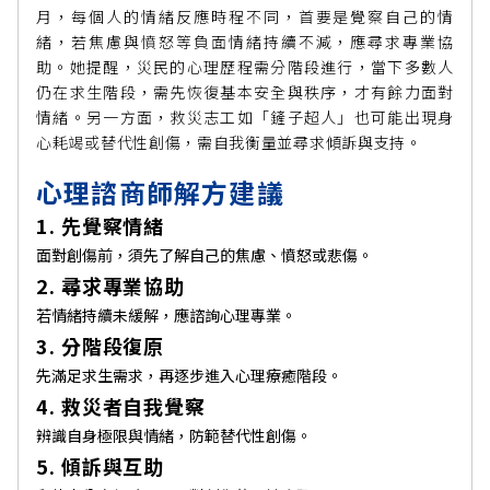
月，每個人的情緒反應時程不同，首要是覺察自己的情
緒，若焦慮與憤怒等負面情緒持續不減，應尋求專業協
助。她提醒，災民的心理歷程需分階段進行，當下多數人
仍在求生階段，需先恢復基本安全與秩序，才有餘力面對
情緒。另一方面，救災志工如「鏟子超人」也可能出現身
心耗竭或替代性創傷，需自我衡量並尋求傾訴與支持。
心理諮商師解方建議
1. 先覺察情緒
面對創傷前，須先了解自己的焦慮、憤怒或悲傷。
2. 尋求專業協助
若情緒持續未緩解，應諮詢心理專業。
3. 分階段復原
先滿足求生需求，再逐步進入心理療癒階段。
4. 救災者自我覺察
辨識自身極限與情緒，防範替代性創傷。
5. 傾訴與互助