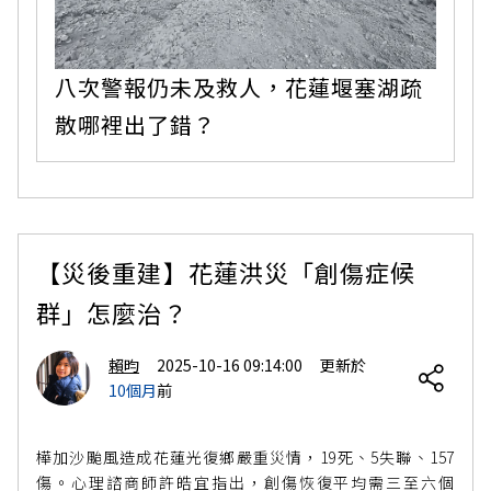
八次警報仍未及救人，花蓮堰塞湖疏
散哪裡出了錯？
【災後重建】花蓮洪災「創傷症候
群」怎麼治？
賴昀
2025-10-16 09:14:00
更新於
10個月
前
樺加沙颱風造成花蓮光復鄉嚴重災情，19死、5失聯、157
傷。心理諮商師許皓宜指出，創傷恢復平均需三至六個