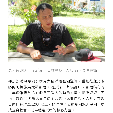
馬太鞍部落（Fata'an）自救會發言人Kulas。黃菁慧攝
樺加沙颱風環流引發馬太鞍溪堰塞湖溢流，重創花蓮光復
鄉的阿美族馬太鞍部落。 在災後一片混亂中，部落獨有的
「年齡階級制度」發揮了強大的動員力量。災後短短一天
內，超過40名部落青年從全台各地返鄉自救，人數更在數
日內迅速增至120人以上。他們除了協助受困族人脫困，更
成立自救會，成為穩定災區的核心力量。