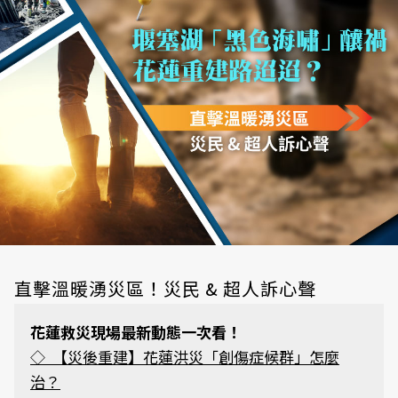
直擊溫暖湧災區！災民 & 超人訴心聲
花蓮救災現場最新動態一次看！
◇
【災後重建】花蓮洪災「創傷症候群」怎麼
治？