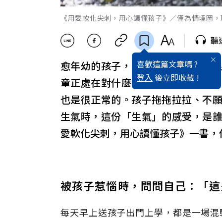
《用愛軟化尖刺，用心讀懂孩子》／僅為情境圖，取自
聽
喜歡這篇文章嗎 ?
愈年幼的孩子，自我控制能力愈不
登入
後立即收藏 !
童正處在對什麼都感到好奇的階段
也是很正常的。孩子拖拖拉拉、不
生氣時，這份「生氣」的感受，是
愛軟化尖刺，用心讀懂孩子》一書，
被孩子惹惱時，問問自己：「這
每天早上送孩子出門上學，都是一場混