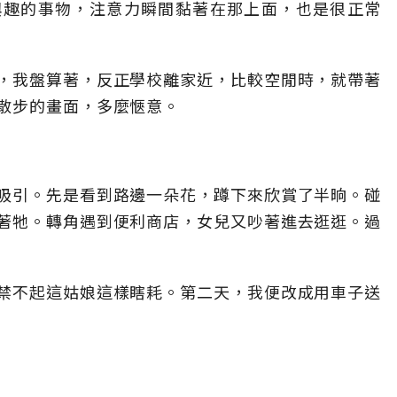
興趣的事物，注意力瞬間黏著在那上面，也是很正常
，我盤算著，反正學校離家近，比較空閒時，就帶著
散步的畫面，多麼愜意。
吸引。先是看到路邊一朵花，蹲下來欣賞了半晌。碰
著牠。轉角遇到便利商店，女兒又吵著進去逛逛。過
禁不起這姑娘這樣瞎耗。第二天，我便改成用車子送