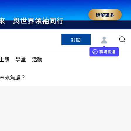
瞭解更多
來 與世界領袖同行
訂閱
特色頻道
訂閱
見線上讀
ESG遠見
職場雷達
上讀
學堂
活動
多訂閱方案
城市學
刊購買
健康遠見
未來焦慮？
子報訂閱
華人精英論壇
享知識包
領導影響力學院