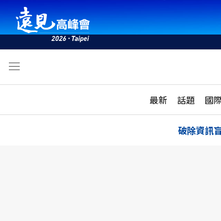
文
最新
最新
話題
國
雜誌目錄
活動
話題
AI
破除資訊
學堂
專題報導
科技
教育
遠見ON AIR
影音
合作