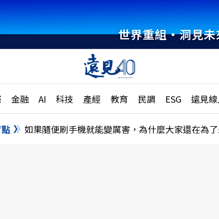
世界重組・洞見未
章
特輯
文章
大學升學、職涯攻略
遠
際
金融
AI
科技
產經
教育
民調
ESG
遠見線
國際
更
縣市施政調查全解析
金融
單
民調
盲點
如果隨便刷手機就能變厲害，為什麼大家還在為了
產經
電
好享生活
獨
專欄