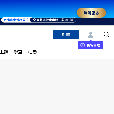
瞭解更多
訂閱
特色頻道
訂閱
見線上讀
ESG遠見
職場雷達
上讀
學堂
活動
多訂閱方案
城市學
刊購買
健康遠見
子報訂閱
華人精英論壇
享知識包
領導影響力學院