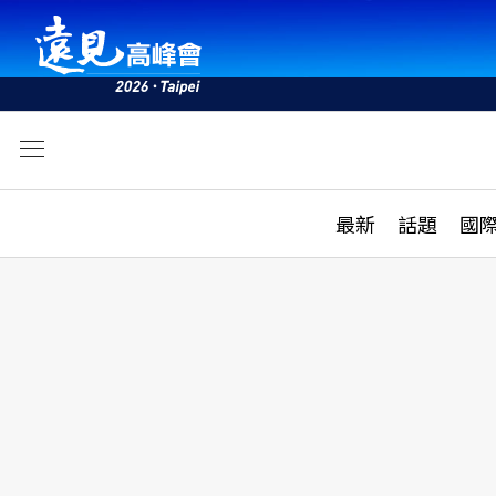
文
最新
最新
話題
國
雜誌目錄
活動
話題
AI
學堂
專題報導
科技
教育
遠見ON AIR
影音
合作