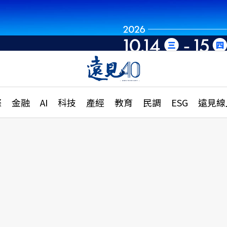
章
特輯
文章
大學升學、職涯攻略
遠
際
金融
AI
科技
產經
教育
民調
ESG
遠見線
國際
更
縣市施政調查全解析
金融
單
民調
產經
電
好享生活
獨
專欄