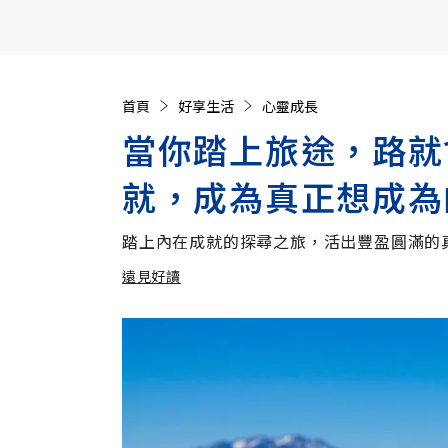
【遠見40週年慶】訂《遠見》贈實用家電3選1+暢銷好
首頁
好享生活
心靈成長
當你踏上旅途，路就
就，成為真正想成為
踏上內在成就的探尋之旅，活出豐盈圓滿的
遠見好讀
加入追蹤
遠見好讀