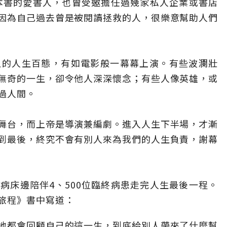
0本書的愛書人，也曾受邀擔任過幾家私人企業或書店
因為自己過去曾是被閱讀拯救的人，很樂意幫助人們
上的人生百態，有如電影般一幕幕上演。有些波瀾壯
無奇的一生，卻令他人深深懷念；有些人像英雄，或
過人間。
舞台，而上帝是導演兼編劇。進入人生下半場，才漸
到最後，終究不會有別人來為我們的人生負責，謝幕
病床邊陪伴4、500位臨終病患走完人生最後一程。
旅程》書中寫道：
地都會回顧自己的這一生，到底給別人帶來了什麼幫