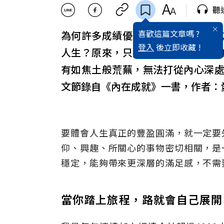
聽
喜歡這篇文章嗎 ?
為何許多成績優異的學生、事業有
登入
後立即收藏 !
人生？原來，只擁有「外在成就」
有如焦土般荒蕪，無法打從內心深
文節錄自《內在成就》一書，作者：
要體會人生真正的豐盈圓滿，就一定要
仰、興趣、所關心的事物密切相關，是
穩定，能夠帶來更深層的滿足感，不需
當你踏上旅程，路就會自己展開