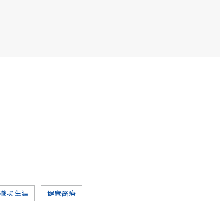
書6選3 特價 3,980 元
職場生涯
健康醫療