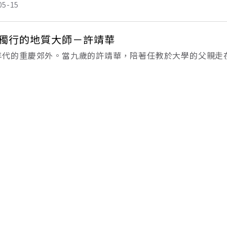
05-15
獨行的地質大師－許靖華
年代的重慶郊外。當九歲的許靖華，陪著任教於大學的父親走
眼前山川木石所蘊含的地球生命奧妙，卻絲毫不感興趣，小心
路一樣峰迴路轉。約半世紀後，成為世界知名科學家的許靖華
拉
01-14
鳴放本土調
南京東路商圈。自由時報聳立高處的聯邦大樓騎樓裡，藍底白
展。※※※※※※高雄中山一路圓環。夜空下，台灣時報辦事
灣事」的標語不時跳出，和港都夜景同時閃爍。※※※※※※
裡