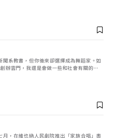
懷民，剛自西方習舞歸來，一出手，讓人見到了
新聞系教書，但你後來卻選擇成為舞蹈家。如
不創辦雲門，我還是會做一些和社會有關的事
做個有用的人，而不只是耗米的人。能參與並
七月，在維也納人民劇院推出「家族合唱」奧