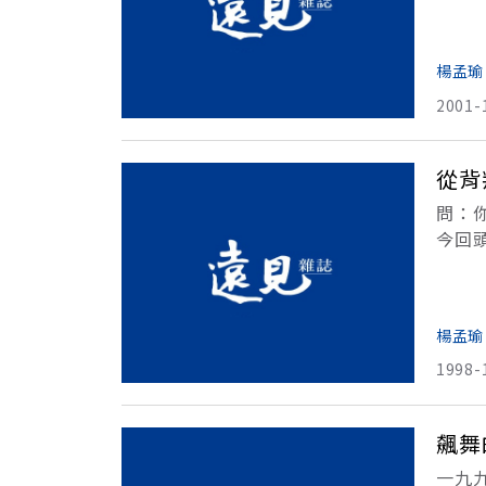
字）
「
楊孟瑜
2001-
從背
問：
今回
吧！
改進
楊孟瑜
1998-
飆舞
一九