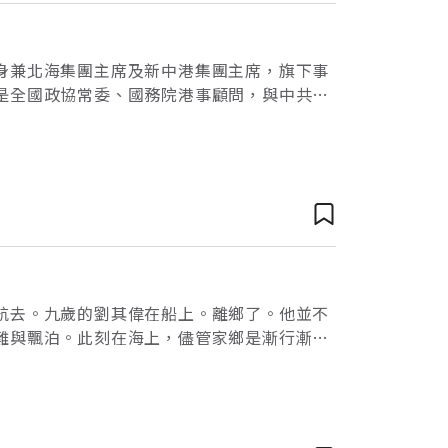
身兼北海集團主席及新中港集團主席，旗下事
是全國政協常委、國務院港事顧問，與中共高
為香港「慶祝回歸委員會」副主席的他，並推
航去。九歲的劉其偉在船上。離鄉了。他並不
難與飄泊。此刻在海上，儘管家鄉是漸行漸
了菜餚，「好香！有香腸。」他興奮得迎上前