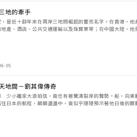
三地的牽手
堂，是近十餘年來在兩岸三地問崛起的響亮名字。在香港，他
跨地產、酒店、公共交通運輸以及珠寶業等；在中國大陸，他
通交好；在台灣，他的朋友也遍及政府高階及企業界領袖，身
振
06-05
天地間－劉其偉傳奇
章 少小離家大浪拍弦，竟也有著驚濤裂岸的聲勢。船，向東
這往日本的航程，顛顛盪盪中，竟似乎隱隱預示著他日後的艱
來日是茫然不可知，他卻絲毫不識愁滋味。船艙裡的廚子端出
不像