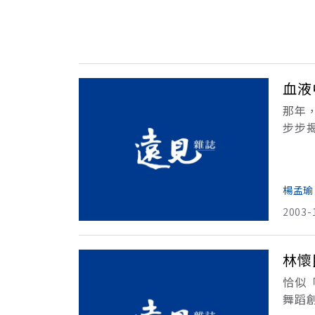
血液
那年
步步
去樓
的懷
楊孟瑜
2003-
林懷
恰似
舞蹈