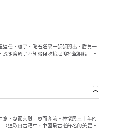
選連任，輸了。隨著選票一張張開出，勝負一
，流水席成了不知從何收拾起的杯盤狼籍。人
車來了，載著整理好的家當，和坐在家當上面
肆意，忽而交融，忽而奔流。林懷民三十年的
」（這取自古籍中，中國最古老舞名的美麗名