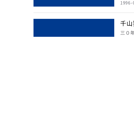
1996-
千山
三０
他對
和山
的鳥
楊孟瑜
1995-
報業
台北
風招
談台
廣告