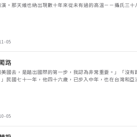
首演。那天維也納出現數十年來從未有過的高溫－－攝氏三十
國的紳士淑女、知識精英、時尚青年，任汗水滲濕衣襟，全程
以
11-05
闖路
到美國去，是踏出國際的第一步，我認為非常重要。」「沒有
！」民國七十一年，他四十六歲，已步入中年，也在台灣和亞
美國，是他的目標。雖然他在日本、香港展出過作品，也得到
要
10-05
轉捩