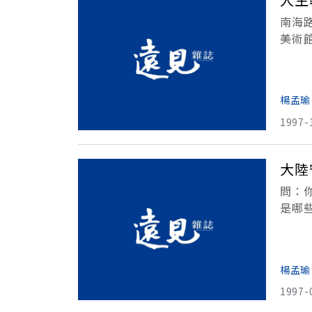
南海
美術
沒有
三十
楊孟瑜
1997-
大陸
問：
是哪
竟這
題，
楊孟瑜
1997-