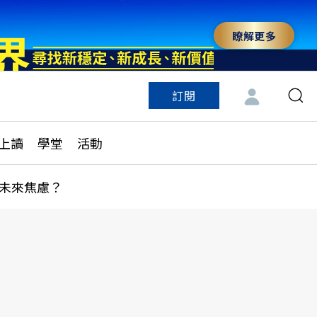
瞭解更多
訂閱
特色頻道
訂閱
見線上讀
ESG遠見
上讀
學堂
活動
多訂閱方案
城市學
刊購買
健康遠見
未來焦慮？
子報訂閱
華人精英論壇
享知識包
領導影響力學院