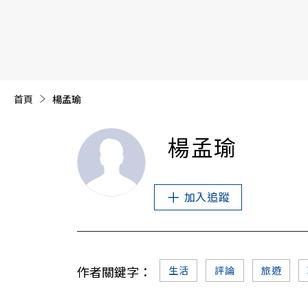
【遠見40週年慶】訂《遠見》贈實用家電3選1+暢銷好
首頁
目前頁面：
楊孟瑜
楊孟瑜
加入追蹤
作者關鍵字：
生活
評論
旅遊