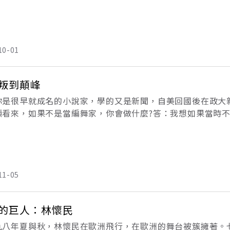
，也向古老而深厚的文化源頭探去。1973年，初創雲門的林
10-01
叛到顛峰
你是很早就成名的小說家，學的又是新聞，自美回國後在政大
頭看來，如果不是當編舞家，你會做什麼?答：我想如果當時
基於我在六０、七０年代的那種心情，覺得自己可以在社會中
社
11-05
的巨人：林懷民
九八年夏與秋，林懷民在歐洲飛行，在歐洲的舞台被簇擁著。