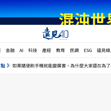
章
特輯
文章
大學升學、職涯攻略
遠
際
金融
AI
科技
產經
教育
民調
ESG
遠見線
國際
更
縣市施政調查全解析
金融
單
民調
盲點
如果隨便刷手機就能變厲害，為什麼大家還在為了
產經
電
好享生活
獨
專欄