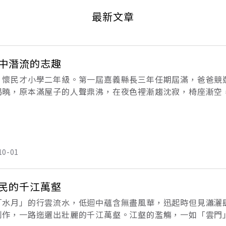
最新文章
中潛流的志趣
，懷民才小學二年級。第一屆嘉義縣長三年任期屆滿，爸爸競
揭曉，原本滿屋子的人聲鼎沸，在夜色裡漸趨沈寂，椅座漸空
空。「只剩下我們一家人。」幾天後，漆著「新竹貨運」的卡
民
10-01
民的千江萬壑
「水月」的行雲流水，低迴中蘊含無盡風華，迅起時但見瀟灑
創作，一路迤邐出壯麗的千江萬壑。江壑的濫觴，一如「雲門