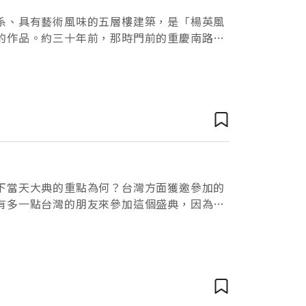
系、具有藝術風味的五層樓建築，是「楊英風
的作品。約三十年前，那時門前的重慶南路還
家生活之處。民國五十七年，一個冬日上午，
下當天大典的重點為何？台灣方面獲邀參加的
有多一點台灣的朋友來參加這個盛典，因為畢
其考慮，例如位子的問題，參加者背景的問