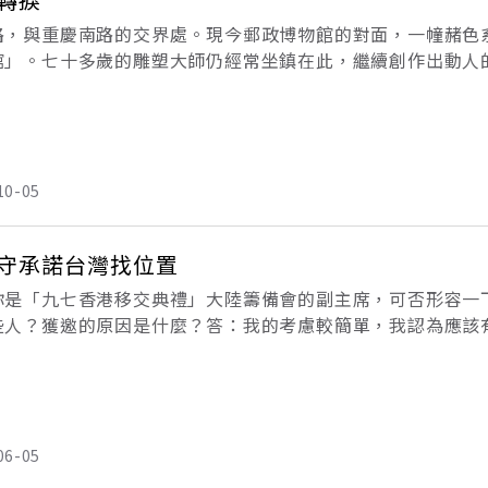
路，與重慶南路的交界處。現今郵政博物館的對面，一幢赭色
館」。七十多歲的雕塑大師仍經常坐鎮在此，繼續創作出動人
拓寬，此處，是楊大師的宅第，有院落，有工作間，也是他居
二
10-05
守承諾台灣找位置
你是「九七香港移交典禮」大陸籌備會的副主席，可否形容一
些人？獲邀的原因是什麼？答：我的考慮較簡單，我認為應該
是中國人的大事。因此我也推薦了一些朋友，但香港政府也有
他們
06-05