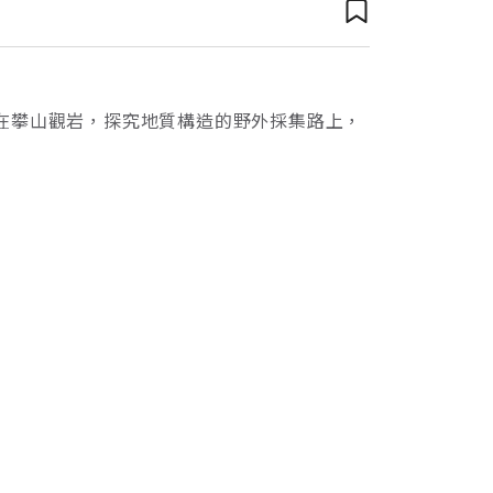
在攀山觀岩，探究地質構造的野外採集路上，
靈正醞釀著有朝一日攫取諾貝爾物理獎。人生
，在采聲連連中榮獲相當於地質學界諾貝爾獎
字的旗幟「一份關心台灣兩千萬人的報紙」迎
處上方的電子廣告欄，「台灣人看台灣時報，
播送全國的電視廣告裡、知識分子翻閱的雜誌