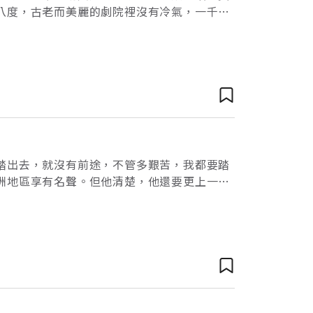
八度，古老而美麗的劇院裡沒有冷氣，一千多
聚精會神地欣賞林懷民問世約一年的新作－－
踏出去，就沒有前途，不管多艱苦，我都要踏
洲地區享有名聲。但他清楚，他還要更上一層
過好評，可是美國，才是現代藝術的重鎮，他