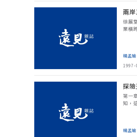
兩岸
徐展
業橫
層普
薦辜
楊孟瑜
1997-
探險
第一
知，
遠，
去。
楊孟瑜