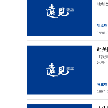
地利
位奧
一個
楊孟瑜
1998-
赴美
「我
出去
樓，
勢必
楊孟瑜
1997-
人生