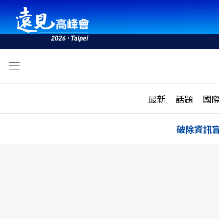
文
最新
最新
話題
國
雜誌目錄
活動
話題
AI
破除資訊
學堂
專題報導
科技
教育
遠見ON AIR
影音
合作