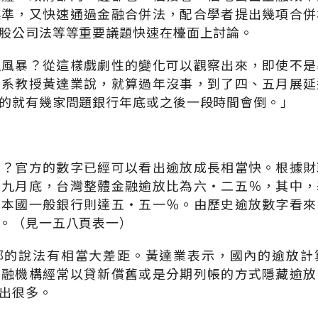
標準，又快速通過金融合併法，配合學者提出幾項合併
股公司法等等重要議題快速在檯面上討論。
融風暴？從這樣戲劇性的變化可以觀察出來，即使不是
金系教授黃達業說，就算過年沒事，到了四、五月展延
的就有幾家問題銀行年底或之後一段時間會倒。」
高？官方的數字已經可以看出逾放成長相當快。根據財
年九月底，台灣整體金融逾放比為六‧二五％，其中，
，本國一般銀行則達五‧五一％。由歷史逾放數字看來
。（見一五八頁表一）
部的說法有相當大差距。黃達業表示，國內的逾放計
金融機構經常以貸新償舊或是分期列帳的方式隱藏逾放
出很多。