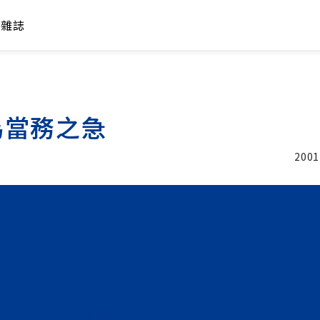
年雜誌
為當務之急
2001
加入追蹤