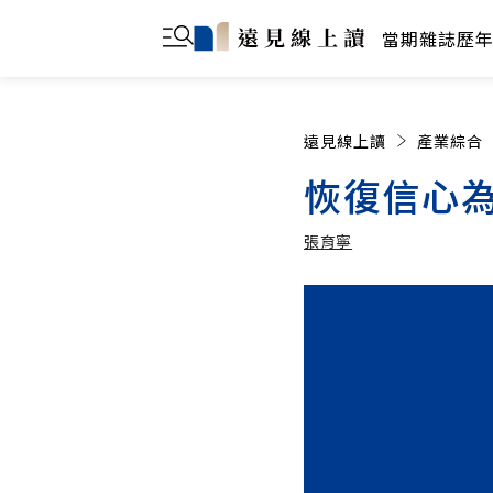
當期雜誌
歷
遠見線上讀
產業綜合
恢復信心
張育寧
張育寧