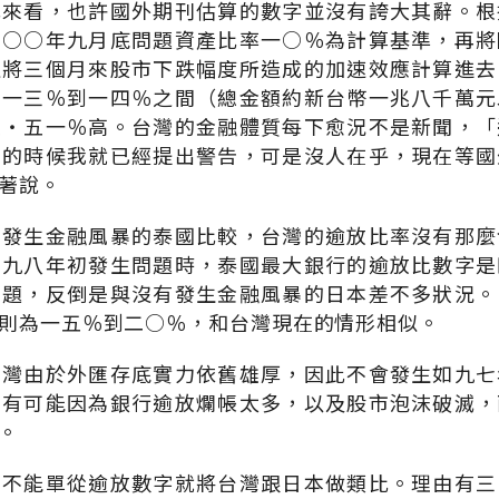
式來看，也許國外期刊估算的數字並沒有誇大其辭。根
○○○年九月底問題資產比率一○％為計算基準，再將
且將三個月來股市下跌幅度所造成的加速效應計算進去
在一三％到一四％之間（總金額約新台幣一兆八千萬元
五‧五一％高。台灣的金融體質每下愈況不是新聞，「
月的時候我就已經提出警告，可是沒人在乎，現在等國
著說。
年發生金融風暴的泰國比較，台灣的逾放比率沒有那麼
，九八年初發生問題時，泰國最大銀行的逾放比數字是
問題，反倒是與沒有發生金融風暴的日本差不多狀況。
則為一五％到二○％，和台灣現在的情形相似。
台灣由於外匯存底實力依舊雄厚，因此不會發生如九七
卻有可能因為銀行逾放爛帳太多，以及股市泡沫破滅，
。
，不能單從逾放數字就將台灣跟日本做類比。理由有三