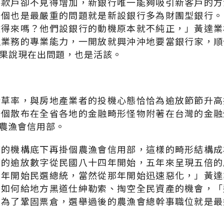
存款戶卻不見得增加，新銀行唯一能夠吸引新客戶的方
一個也是最嚴重的問題就是新設銀行多為財團型銀行。
做得來嗎？他們設銀行的動機原本就不純正，」黃達業
融業務的專業能力，一開放就興沖沖地要當銀行家，順
果說現在出問題，也是活該。
於草率，與房地產業者的投機心態恰恰為逾放節節升高
一個散布在全省各地的金融畸形怪物附著在台灣的金融
農漁會信用部。
務的機構底下再掛個農漁會信用部，這樣的畸形結構成
部的逾放數字從民國八十四年開始，五年來呈現五倍的
四年開始民選總統，當然從那年開始迅速惡化，」黃達
，如何給地方黑道仕紳勒索、掏空全民資產的機會，「
，為了鞏固票倉，選舉過後的農漁會總幹事職位就是最