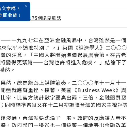
文章嗎 ?
立即收藏 !
 / 1月號雜誌 第175期遠見雜誌
務——一九九七年在亞洲金融風暴中，台灣雖然是一個
起來似乎不這麼特別了 。」英國《經濟學人》二○○
台灣的注意，「中國人將開始準備過農曆春節。在古老
將變得更緊縮——台灣也許將進入危機。 」結論下
嘩然。
。果然，總是能跟上媒體節奏，二○○○年十一月十一
盤就應聲重挫。接著，美國《Business Week
放比率，比官方統計數字要高出兩、三倍，金融體質惡
；同時標準普爾又在十二月初調降台灣的國家主權評
年還沒過，台灣就要沈淪了一般。政府的反應讓人看不
媒體，政府部門一邊卻也一個接著一個地丟出金融改革