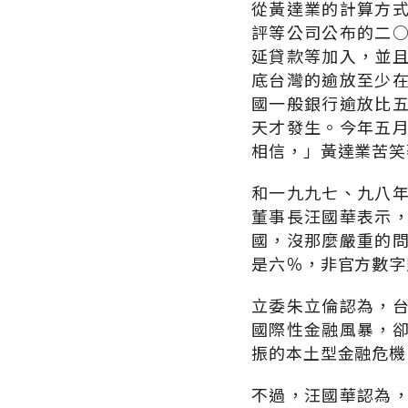
從黃達業的計算方
評等公司公布的二
延貸款等加入，並
底台灣的逾放至少
國一般銀行逾放比
天才發生。今年五
相信，」黃達業苦笑
和一九九七、九八
董事長汪國華表示
國，沒那麼嚴重的
是六％，非官方數字
立委朱立倫認為，
國際性金融風暴，
振的本土型金融危機
不過，汪國華認為