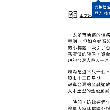
喜歡這篇
登入
後
本文出自 2001
「太多待清償的債
案例 ，但如今她看
的小標題，吸引了
務清償的時候，資金
眼的台灣人陷入一片
壞消息還不只一個
股市十三日星期一一開
報導台灣的金融逾
入本土型的金融風暴
一時間，彷彿這個
邊罵大家迷信國外