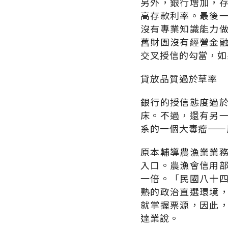
另外，銀行增加，
高存款利率。最後
沒有專業知識能力
舊財團沒有經營金
交叉授信的勾當，如
貸放品質過於草率
銀行的授信態度過
床。不過，還有另
系的一個大毒瘤——
原本輔導農漁業業
入口。農漁會信用
一倍。「民國八十
熟的政治直選環境
就掌握票源，因此
達業說。