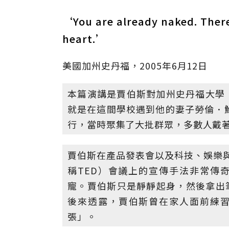
‘You are already naked. There
heart.’
美國加州史丹福，2005年6月12日
本篇演講是賈伯斯對加州史丹福大學（Sta
就是在這間學校遇到他的妻子勞倫．鮑威爾
行，當時聚集了大批群眾，多數人戴
賈伯斯在產品發表會以及科技、娛樂與設計（tec
稱TED）會議上的宣傳手法非常傳
寵。賈伯斯只是靜靜起身，然後拿出
後來透露，賈伯斯曾在家人面前練
張」。