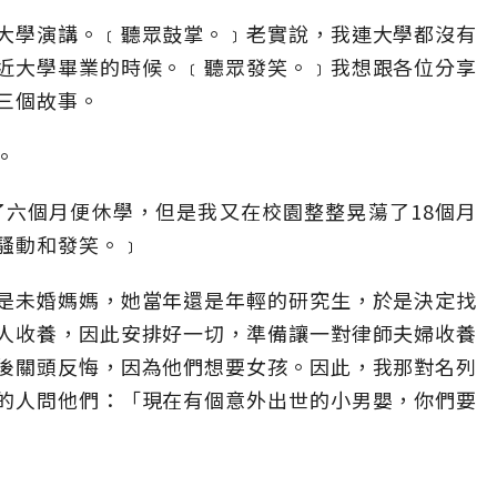
大學演講。﹝聽眾鼓掌。﹞老實說，我連大學都沒有
近大學畢業的時候。﹝聽眾發笑。﹞我想跟各位分享
三個故事。
。
）只待了六個月便休學，但是我又在校園整整晃蕩了18個月
騷動和發笑。﹞
是未婚媽媽，她當年還是年輕的研究生，於是決定找
人收養，因此安排好一切，準備讓一對律師夫婦收養
後關頭反悔，因為他們想要女孩。因此，我那對名列
的人問他們：「現在有個意外出世的小男嬰，你們要