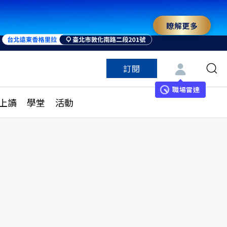
瞭解更多
訂閱
特色頻道
訂閱
見線上讀
ESG遠見
職場雷達
上讀
學堂
活動
多訂閱方案
城市學
刊購買
健康遠見
子報訂閱
華人精英論壇
享知識包
領導影響力學院