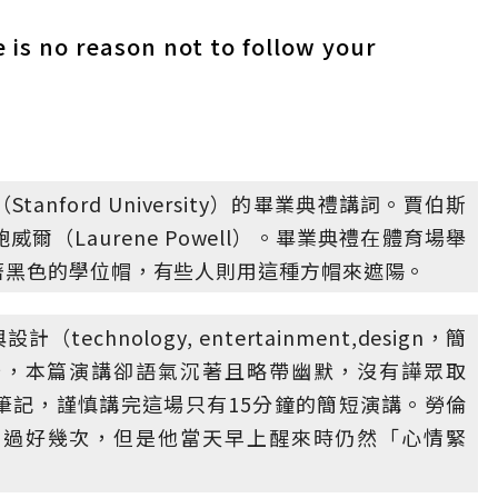
 is no reason not to follow your
nford University）的畢業典禮講詞。賈伯斯
（Laurene Powell）。畢業典禮在體育場舉
著黑色的學位帽，有些人則用這種方帽來遮陽。
hnology, entertainment,design，簡
奇，本篇演講卻語氣沉著且略帶幽默，沒有譁眾取
筆記，謹慎講完這場只有15分鐘的簡短演講。勞倫
習過好幾次，但是他當天早上醒來時仍然「心情緊