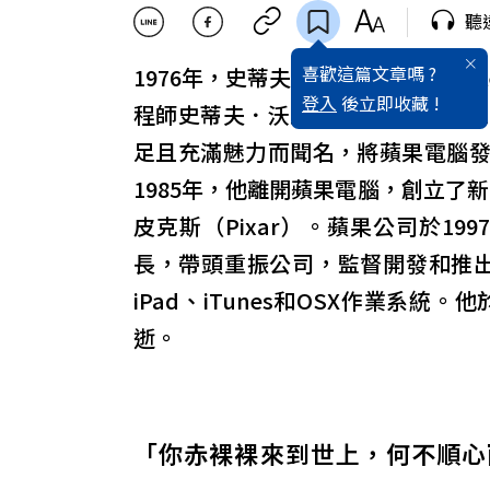
聽
喜歡這篇文章嗎 ?
1976年，史蒂夫．保羅．
賈伯斯
（St
登入
後立即收藏 !
程師史蒂夫．沃茲尼克（Steve Woz
足且充滿魅力而聞名，將蘋果電腦
1985年，他離開蘋果電腦，創立了
皮克斯（Pixar）。蘋果公司於19
長，帶頭重振公司，監督開發和推出關
iPad、iTunes和OSX作業系統
逝。
「你赤裸裸來到世上，何不順心