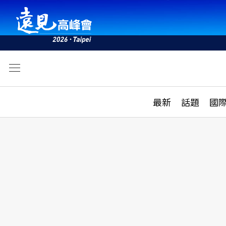
文
最新
最新
話題
國
雜誌目錄
活動
話題
AI
學堂
專題報導
科技
教育
遠見ON AIR
影音
合作