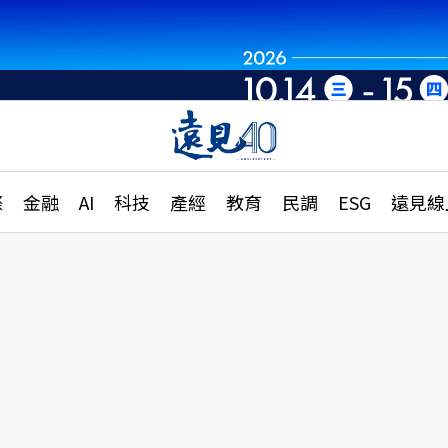
章
特輯
文章
大學升學、職涯攻略
遠
際
金融
AI
科技
產經
教育
民調
ESG
遠見線
國際
更
縣市施政調查全解析
金融
單
民調
產經
電
好享生活
獨
專欄