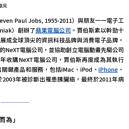
遠見
even Paul Jobs, 1955-2011）與朋友一一電子工
niak）創辦了
蘋果電腦公司
。賈伯斯素以幹勁十
發展成全球頂尖的資訊科技品牌與消費電子品牌。
新的NeXT電腦公司，並協助創立電腦動畫先驅公司
97年收購NeXT電腦公司，賈伯斯再度成為其執行
鍵產品和服務，包括iMac、iPod、
iPhone
、
。他於2003年被診斷出罹患胰臟癌，最終於2011年病
而為」