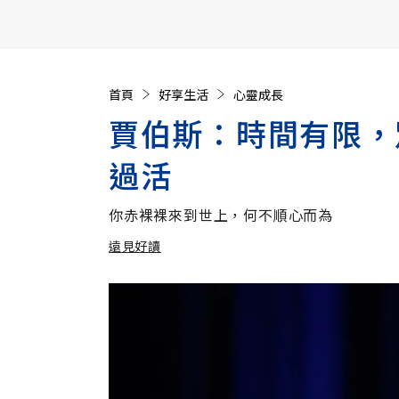
【遠見40週年慶】訂《遠見》贈實用家電3選1+暢銷好
首頁
好享生活
心靈成長
賈伯斯：時間有限，
過活
你赤裸裸來到世上，何不順心而為
遠見好讀
加入追蹤
遠見好讀