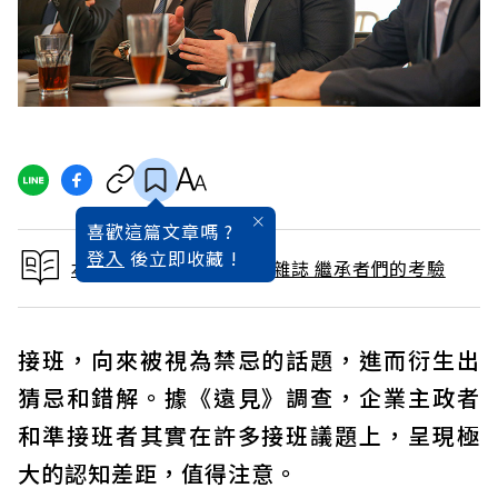
喜歡這篇文章嗎 ?
登入
後立即收藏 !
本文出自 2017 / 12月號雜誌 繼承者們的考驗
接班，向來被視為禁忌的話題，進而衍生出
猜忌和錯解。據《遠見》調查，企業主政者
和準接班者其實在許多接班議題上，呈現極
大的認知差距，值得注意。