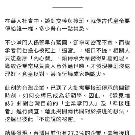
在華人社會中，談到交棒與接班，就像古代皇帝要
傳給誰一樣，多少帶有一點禁忌。
不少掌門人儘管早有藍圖，卻寧可密而不宣。而繼
承者們也擔心被冠上「逼宮」，絕口不提。相關人
只能揣摩「內心戲」，讓傳承大業變得糾葛難理。
導致企業常見負責人意外過世時，才發現接班沒處
理好，倉皇以對、甚而衍燒成家族戰火。
此刻的台灣企業，已到了大批需要接班傳承的關鍵
時刻，如何交棒已成為新顯學。因此，《遠見雜
誌》針對台灣目前的「企業掌門人」及「準接班
者」進行調查，藉此揭開兩代間對於接班的想法，
挖掘出彼此「不能說的祕密」。
結果發現，台灣目前仍有27.3％的企業，毫無接班