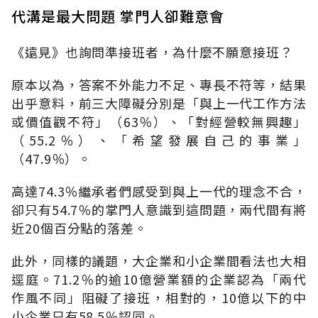
代溝是最大問題 掌門人卻難意會
《遠見》也詢問準接班者，為什麼不願意接班？
原本以為，答案不外能力不足、專長不符等，結果
出乎意料，前三大障礙分別是「與上一代工作方法
或價值觀不符」（63％）、「對經營較無興趣」
（55.2％）、「希望發展自己的事業」
（47.9％）。
高達74.3％繼承者們感受到與上一代的理念不合，
卻只有54.7％的掌門人意識到這問題，兩代間有將
近20個百分點的落差。
此外，同樣的議題，大企業和小企業間看法也大相
逕庭。71.2％的逾10億營業額的企業認為「兩代
作風不同」阻礙了接班，相對的，10億以下的中
小企業只有58.5％認同。