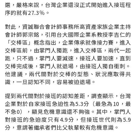
選，嚴格來說，台灣企業還沒正式開始進入接班程
序的就有27.3％。
對此，資誠聯合會計師事務所高資產家族企業主持
會計師郭宗銘，引用台大國際企業系教授李吉仁的
「交棒區」概念指出，企業傳承就像接力賽，進入
交棒區前，由掌門人獨跑，進入交棒區，兩代一起
跑，只不過，掌門人要減速，接班人要加速，直到
交棒完成後，掌門人就退場，由接班人獨自衝刺。
他建議，兩代間對於交棒的型態、狀況應取得共
識，一旦認知不同，容易被迫退場。
提到兩代間對於接班的認知差距，調查顯示，台灣
企業對於自家接班急迫性為5.3分（最急為10，最
不急0），顯見危機意識還不夠強。其中，掌門人
對接班的急迫度只有4.9分，但接班世代則為5.9
分，意謂著繼承者們比父執輩較有危機意識。