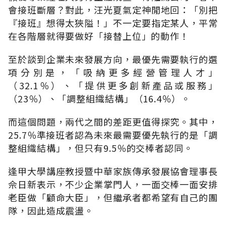
會接班斷層？對此，汪光夏氣定神閒地回：「別把
『接班』想得太狹隘！」不一定要指定某人，平常
在各階層就得要做好「接替上位」的動作！
至於談到企業未來發展方向，最優先需要執行的選
項分別是，「吸納更多經營管理人才」
（32.1％）、「提供更多創新產品或服務」
（23％）、「調整組織結構」（16.4％）。
而這個問題，兩代之間的差距更值得探究。其中，
25.7％準接班者認為未來最需要優先執行的是「調
整組織結構」，但只有9.5％的交棒者認同。
逢甲大學講座教授暨中華家族傳承發展協會理事長
佘日新表示，不少企業掌門人，一面交棒一面安排
老臣做「顧命大臣」，但繼承者都希望有自己的團
隊，因此造成震盪。