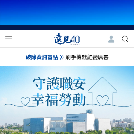
破除資訊盲點
刷手機就能變厲害