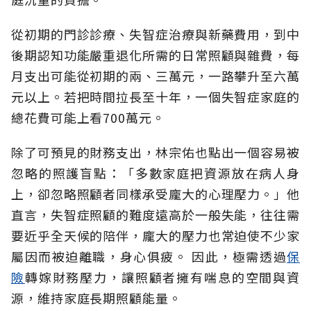
從初期的門診診療、失智症治療與新藥費用，到中
後期認知功能嚴重退化所需的日常照顧與雜費，每
月支出可能從初期的兩、三萬元，一路攀升至六萬
元以上。若把時間拉長至十年，一個失智症家庭的
總花費可能上看700萬元。
除了可預見的財務支出，林宗佑也點出一個容易被
忽略的照護盲點：「多數家庭把資源放在病人身
上，卻忽略照顧者同樣承受龐大的心理壓力。」他
直言，失智症照顧的難度遠高於一般失能，往往需
要近乎全天候的陪伴，龐大的壓力也常迫使不少家
屬因而被迫離職，身心俱疲。
因此，極需透過
保
險
轉嫁財務壓力，讓照顧者擁有喘息的空間與資
源，維持家庭長期照顧能量。