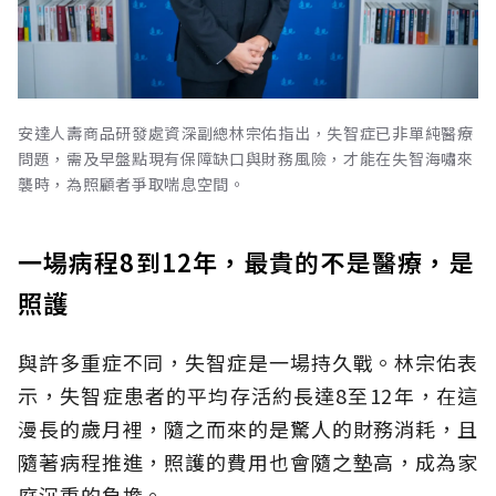
安達人壽商品研發處資深副總林宗佑指出，失智症已非單純醫療
問題，需及早盤點現有保障缺口與財務風險，才能在失智海嘯來
襲時，為照顧者爭取喘息空間。
一場病程8到12年，最貴的不是醫療，是
照護
與許多重症不同，失智症是一場持久戰。林宗佑表
示，失智症患者的平均存活約長達8至12年，在這
漫長的歲月裡，隨之而來的是驚人的財務消耗，且
隨著病程推進，照護的費用也會隨之墊高，成為家
庭沉重的負擔。