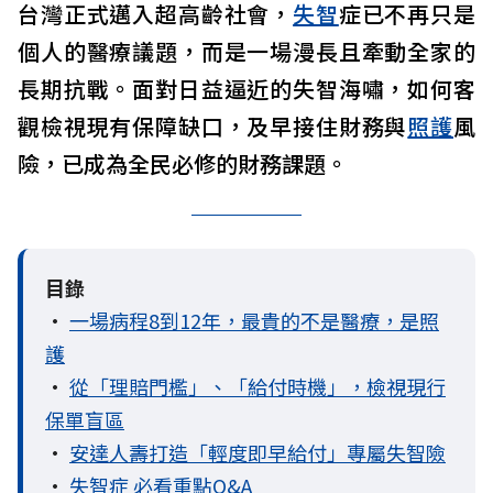
台灣正式邁入超高齡社會，
失智
症已不再只是
個人的醫療議題，而是一場漫長且牽動全家的
長期抗戰。面對日益逼近的失智海嘯，如何客
觀檢視現有保障缺口，及早接住財務與
照護
風
險，已成為全民必修的財務課題。
目錄
•
一場病程8到12年，最貴的不是醫療，是照
護
•
從「理賠門檻」、「給付時機」，檢視現行
保單盲區
•
安達人壽打造「輕度即早給付」專屬失智險
•
失智症 必看重點Q&A