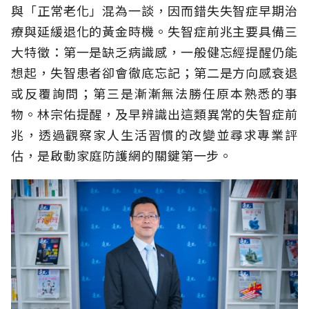
與「正常老化」混為一談，因而錯失失智症早期治
療與延緩退化的黃金時機。失智症前兆主要具備三
大特徵：第一是缺乏病識感，一般健忘經提醒仍能
想起，失智患者卻會徹底忘記；第二是方向感衰退
或反覆詢問；第三是漸漸無法勝任原本熟悉的事
物。林宗佑提醒，及早辨識出這類異常的失智症前
兆，透過觀察家人生活習慣的改變並尋求專業評
估，是啟動家庭防護網的關鍵第一步。