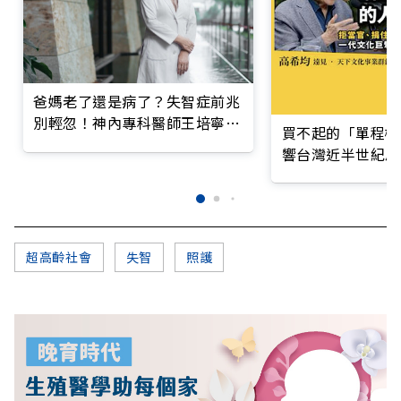
爸媽老了還是病了？失智症前兆
別輕忽！神內專科醫師王培寧呼
買不起的「單程機
籲把握大腦黃金期
響台灣近半世紀思
超高齡社會
失智
照護