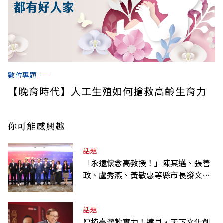
數位專題
【晚育時代】人工生殖如何搶救高齡生育力
你可能感興趣
話題
「永遠懷念高教授！」陳其邁、張善
政、盧秀燕、黃敏惠等縣市長發文弔
唁高希均
話題
厚植臺灣軟實力！遠見‧天下文化創