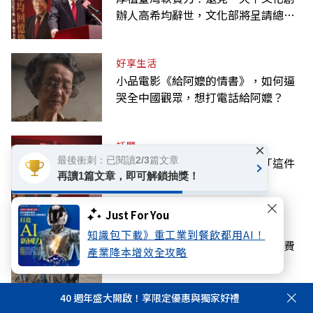
辦人高希均辭世，文化部將呈請總統
明令褒揚
好享生活
小品電影《給阿嬤的情書》，如何逼
哭全中國觀眾，想打電話給阿嬤？
話題
×
最後衝刺：已閱讀2/3篇文章
追思〉高希均教授一定放不下「這件
再讀1篇文章，即可解鎖抽獎！
事」
Just For You
話題
知識包下載》重工業到餐飲都用AI！
【黃效文專欄】憶高希均教授：免費
產業降本增效全攻略
或付費，午餐不再！
40 週年盛大開啟！享限定優惠與獨家好禮
話題