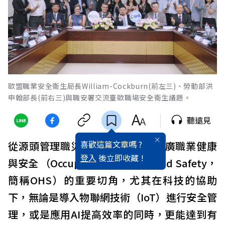
歐盟職業安全衛生局長William-Cockburn(前左三)、勞動部洪
申翰部長(前右三)與職安署交流臺歐職場安全衛生議題。
聽遠見
喜歡這篇文章嗎 ?
從源頭管理職災風險，是近年來推廣職業健康
登入
後立即收藏 !
與安全 （Occupational Health and Safety，
簡稱OHS）的重要切角，尤其在科技的協助
下，無論是導入物聯網技術（IoT）進行安全管
理，或是應用AI提高效率的同時，更能達到有