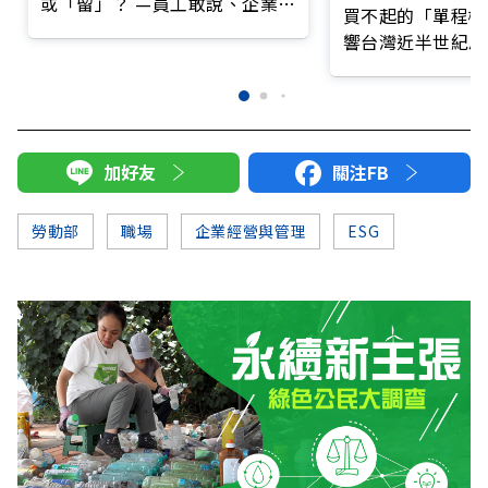
或「留」？ —員工敢說、企業敢
買不起的「單程機
做的「企業健康安全文化」留住
響台灣近半世紀思
員工的心
加好友
關注FB
勞動部
職場
企業經營與管理
ESG