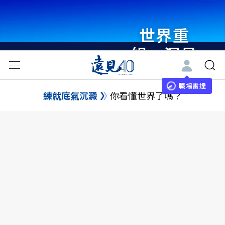
世界重
組・洞見
未來 與
世界領袖
職場雷達
練就底氣沉澱
你看懂世界了嗎？
同行