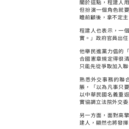
關於這點，程建人
但扮演一個角色就
瞻前顧後，拿不定主
程建人也表示，一
實。」政府官員出任
他舉民進黨力倡的
合國憲章規定得很
只能先從爭取加入聯
熟悉外交事務的聯
脹，「以為凡事只
以中華民國名義重
實協調立法院外交委
另一方面，面對高
建人，顯然也將發揮