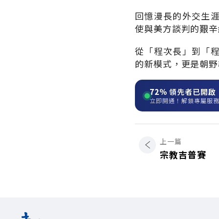
回憶漫長的外交生
使與美方談判的艱辛
從「程次長」到「
的新模式，更是朝野
72%
領先者已開啟
立即開通！解鎖專屬服
上一篇
宗教吉普賽