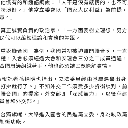
用他慣有的和緩語調說：「人不是沒有感情的，也不可
要扮演好。」他當立委會以「國家人民利益」為前提，
意。」
個真正誠實負責的政治家，「一方面要樹立理想，另方
民代可以縮短理論和實務的差距。
「重返聯合國」為例，我國當初被迫離開聯合國，一直
清楚，入會必須經過大會和安理會三分之二成員通過，
合國周邊組織著手，他也必須讓民眾瞭解實情。
合報記者孫揚明也指出，立法委員經由基層選舉出身
要打拚就行了。」不知外交工作須費多少折衝談判，前
返聯合國」的提案，外交部即「深感無力」，以後程建
員會和外交部。」
擎台獨旗幟，大舉進入國會的民進黨立委，身為執政黨
制衡功能。