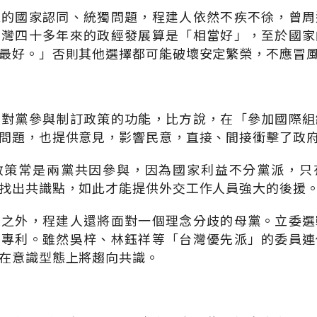
辣的國家認同、統獨問題，程建人依然不疾不徐，曾周
台灣四十多年來的政經發展算是「相當好」，至於國家
最好。」否則其他選擇都可能破壞安定繁榮，不應冒
反對黨參與制訂政策的功能，比方說，在「參加國際組
問題，也提供意見，影響民意，直接、間接衝擊了政
政策常是兩黨共因參與，因為國家利益不分黨派，只
找出共識點，如此才能提供外交工作人員強大的後援
洶之外，程建人還將面對一個理念分歧的母黨。立委選
的專利。雖然吳梓、林鈺祥等「台灣優先派」的委員連
在意識型態上將趨向共識。