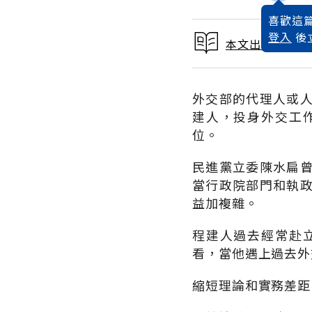
喜歡這篇
登入
後
本文出自 1993
外交部的代理人或
建人，投身外交工
位。
民進黨立委陳水扁
當行政院部門和執
益加複雜。
程建人過去經常赴
看，當他遇上過去外
縮短理論和實務差距