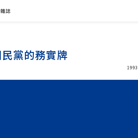
年雜誌
國民黨的務實牌
1993
加入追蹤