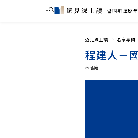
當期雜誌
歷
遠見線上讀
名家專欄
程建人－
林蔭庭
林蔭庭