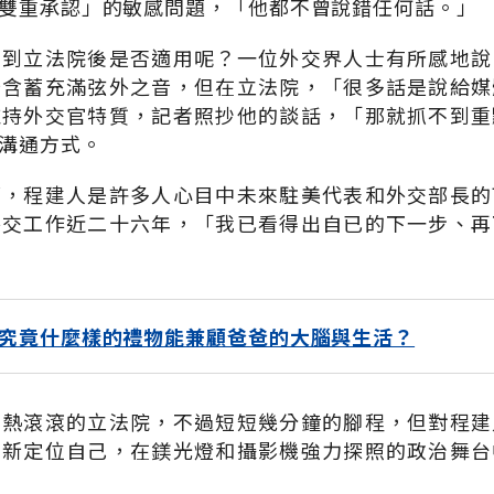
雙重承認」的敏感問題，「他都不曾說錯任何話。」
，到立法院後是否適用呢？一位外交界人士有所感地說
辭含蓄充滿弦外之音，但在立法院，「很多話是說給媒
維持外交官特質，記者照抄他的談話，「那就抓不到重
溝通方式。
部，程建人是許多人心目中未來駐美代表和外交部長的
外交工作近二十六年，「我已看得出自已的下一步、再
究竟什麼樣的禮物能兼顧爸爸的大腦與生活？
鬧熱滾滾的立法院，不過短短幾分鐘的腳程，但對程建
重新定位自己，在鎂光燈和攝影機強力探照的政治舞台