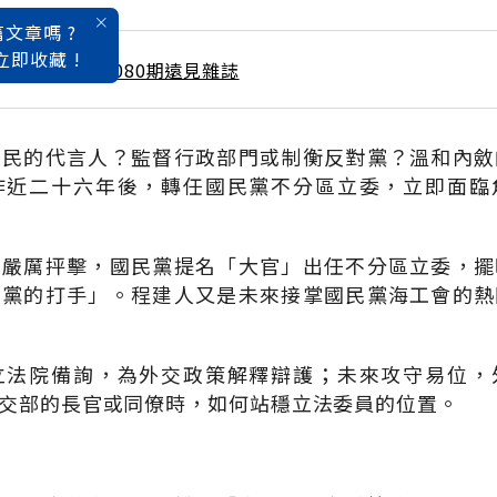
文章嗎 ?
立即收藏 !
 / 2月號雜誌 第080期遠見雜誌
人民的代言人？監督行政部門或制衡反對黨？溫和內斂
作近二十六年後，轉任國民黨不分區立委，立即面臨
曾嚴厲抨擊，國民黨提名「大官」出任不分區立委，擺
政黨的打手」。程建人又是未來接掌國民黨海工會的熱
立法院備詢，為外交政策解釋辯護；未來攻守易位，
交部的長官或同僚時，如何站穩立法委員的位置。