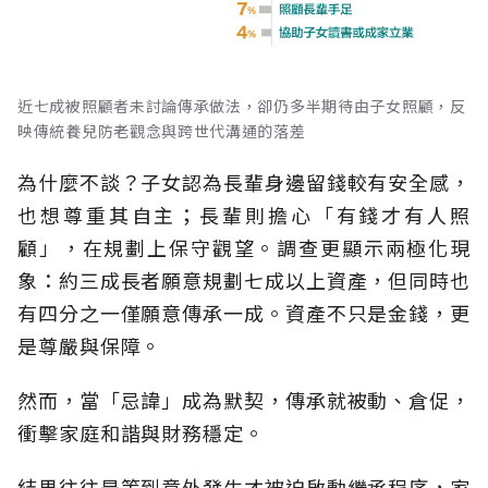
近七成被照顧者未討論傳承做法，卻仍多半期待由子女照顧，反
映傳統養兒防老觀念與跨世代溝通的落差
為什麼不談？子女認為長輩身邊留錢較有安全感，
也想尊重其自主；長輩則擔心「有錢才有人照
顧」，在規劃上保守觀望。調查更顯示兩極化現
象：約三成長者願意規劃七成以上資產，但同時也
有四分之一僅願意傳承一成。資產不只是金錢，更
是尊嚴與保障。
然而，當「忌諱」成為默契，傳承就被動、倉促，
衝擊家庭和諧與財務穩定。
結果往往是等到意外發生才被迫啟動繼承程序，家