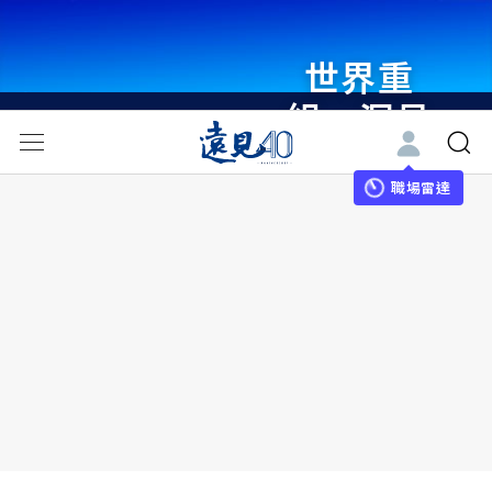
世界重
組・洞見
未來 與
世界領袖
職場雷達
同行