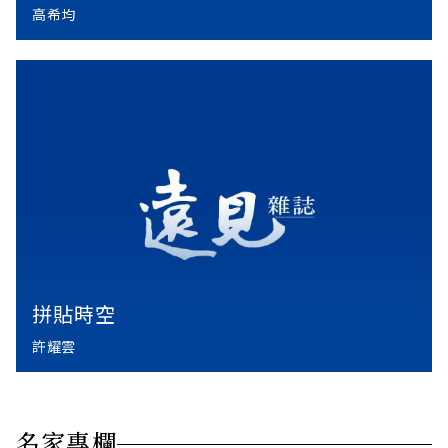
高希均
拼貼時空
許耀雲
名家專欄