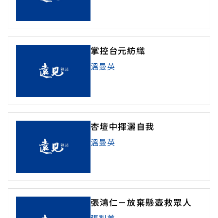
掌控台元紡織
溫曼英
杏壇中揮灑自我
溫曼英
張鴻仁－放棄懸壺救眾人
張梨美