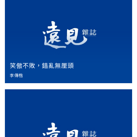
笑傲不敗，錯亂無厘頭
李傳楷