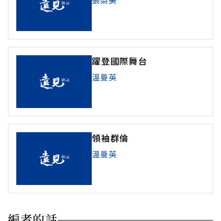
躍登國際舞台
溫曼英
領袖群倫
溫曼英
編者的話