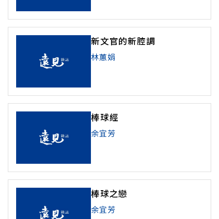
新文官的新腔調
林蕙娟
棒球經
余宜芳
棒球之戀
余宜芳