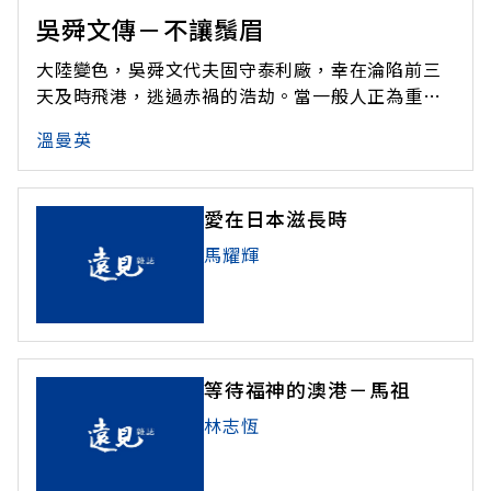
吳舜文傳－不讓鬚眉
大陸變色，吳舜文代夫固守泰利廠，幸在淪陷前三
天及時飛港，逃過赤禍的浩劫。當一般人正為重建
家園披星戴月時，三十八歲的她，卻選擇了赴美深
溫曼英
造。她在一年半中獲得哥大國際關係碩士學位，以
優異的學識為日後領導群倫奠定基礎。 而五０年代
的吳舜文，果真光芒四射。她是紡織業界的第一位
愛在日本滋長時
女董事長，更是杏壇中出名嚴格的好老
馬耀輝
等待福神的澳港－馬祖
林志恆