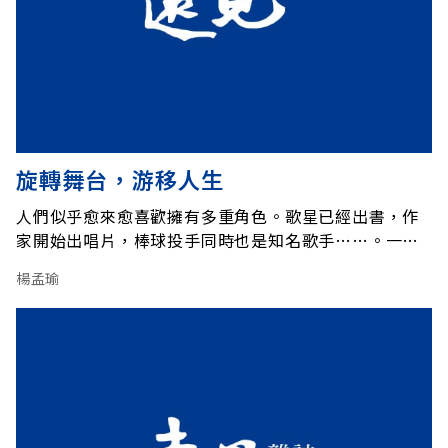
旋轉舞台，游移人生
人們似乎愈來愈喜歡擁有多重角色。歌星已經出書，作
家開始出唱片，棒球投手同時也是知名歌手……。一場
晚會裡，主持人用一連串的頭銜介紹出場的來賓：「他
楊孟瑜
是名嘴、名歌星、名作家、名節目主持人。」一個人的
身分，已不是三言兩語道得盡。公眾人物如此，尋常人
物亦然。何小姐白天為貿易公司運籌帷幄，晚上到了自
己一手布置溫