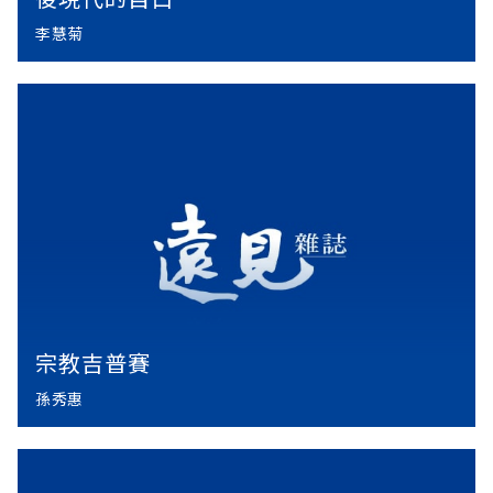
李慧菊
宗教吉普賽
孫秀惠