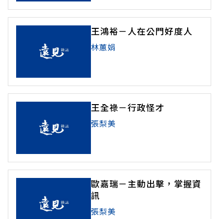
王鴻裕－人在公門好度人
林蕙娟
王全祿－行政怪才
張梨美
歐嘉瑞－主動出擊，掌握資
訊
張梨美