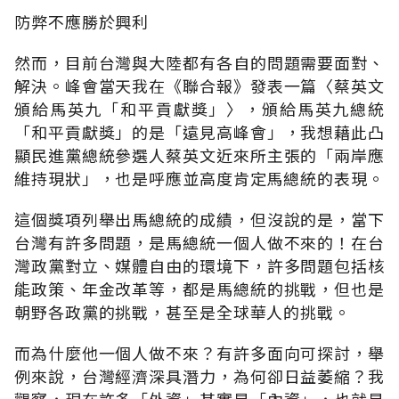
防弊不應勝於興利
然而，目前台灣與大陸都有各自的問題需要面對、
解決。峰會當天我在《聯合報》發表一篇〈蔡英文
頒給馬英九「和平貢獻獎」〉，頒給馬英九總統
「和平貢獻獎」的是「遠見高峰會」，我想藉此凸
顯民進黨總統參選人蔡英文近來所主張的「兩岸應
維持現狀」，也是呼應並高度肯定馬總統的表現。
這個獎項列舉出馬總統的成績，但沒說的是，當下
台灣有許多問題，是馬總統一個人做不來的！在台
灣政黨對立、媒體自由的環境下，許多問題包括核
能政策、年金改革等，都是馬總統的挑戰，但也是
朝野各政黨的挑戰，甚至是全球華人的挑戰。
而為什麼他一個人做不來？有許多面向可探討，舉
例來說，台灣經濟深具潛力，為何卻日益萎縮？我
觀察，現在許多「外資」其實是「內資」，也就是