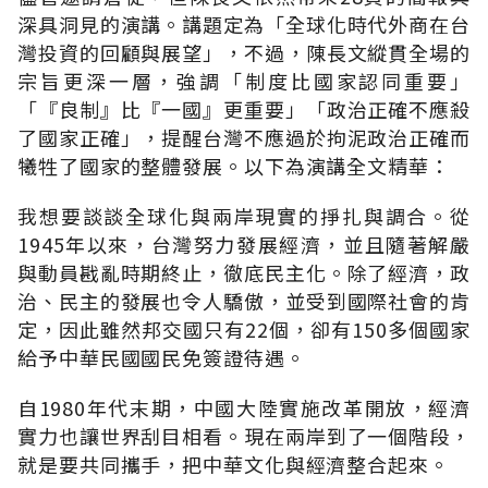
深具洞見的演講。講題定為「全球化時代外商在台
灣投資的回顧與展望」，不過，陳長文縱貫全場的
宗旨更深一層，強調「制度比國家認同重要」
「『良制』比『一國』更重要」「政治正確不應殺
了國家正確」，提醒台灣不應過於拘泥政治正確而
犧牲了國家的整體發展。以下為演講全文精華：
我想要談談全球化與兩岸現實的掙扎與調合。從
1945年以來，台灣努力發展經濟，並且隨著解嚴
與動員戡亂時期終止，徹底民主化。除了經濟，政
治、民主的發展也令人驕傲，並受到國際社會的肯
定，因此雖然邦交國只有22個，卻有150多個國家
給予中華民國國民免簽證待遇。
自1980年代末期，中國大陸實施改革開放，經濟
實力也讓世界刮目相看。現在兩岸到了一個階段，
就是要共同攜手，把中華文化與經濟整合起來。